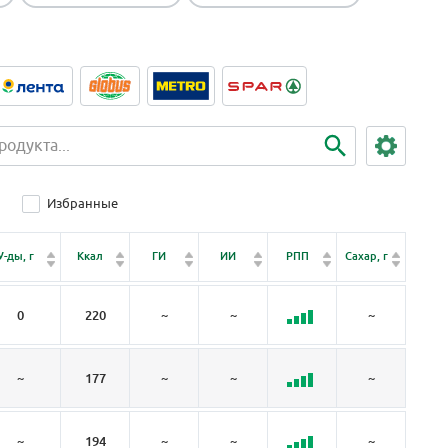
Избранные
Клет
У-ды, г
Ккал
ГИ
ИИ
РПП
Сахар, г
чатка,
0
220
~
~
~
~
~
177
~
~
~
~
~
194
~
~
~
~