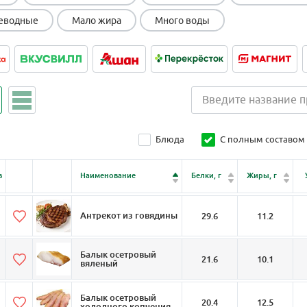
еводные
Мало жира
Много воды
Блюда
С полным составом
в
Наименование
Белки, г
Жиры, г
Антрекот из говядины
29.6
11.2
Балык осетровый
21.6
10.1
вяленый
Балык осетровый
20.4
12.5
холодного копчения