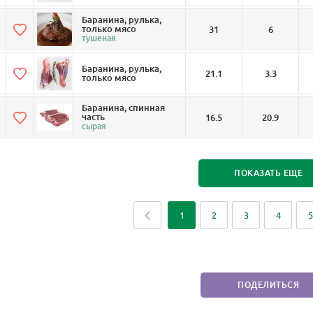
Баранина, рулька,
только мясо
31
6
тушеная
Баранина, рулька,
21.1
3.3
только мясо
Баранина, спинная
часть
16.5
20.9
сырая
ПОКАЗАТЬ ЕЩЕ
1
2
3
4
5
ПОДЕЛИТЬСЯ