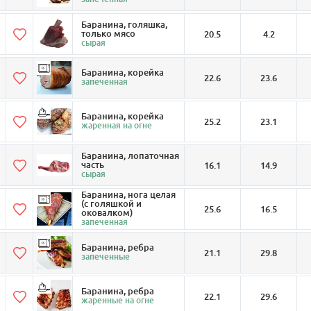
Баранина, голяшка,
только мясо
20.5
4.2
сырая
Баранина, корейка
22.6
23.6
запеченная
Баранина, корейка
25.2
23.1
жаренная на огне
Баранина, лопаточная
часть
16.1
14.9
сырая
Баранина, нога целая
(с голяшкой и
25.6
16.5
оковалком)
запеченная
Баранина, ребра
21.1
29.8
запеченные
Баранина, ребра
22.1
29.6
жаренные на огне