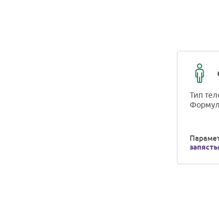
Тип тел
Формул
Парамет
запясть