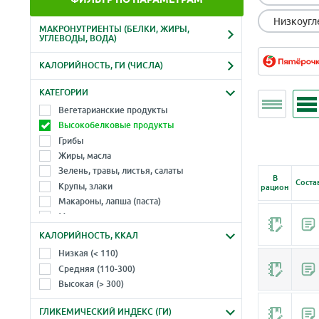
Низкоугл
МАКРОНУТРИЕНТЫ (БЕЛКИ, ЖИРЫ,
УГЛЕВОДЫ, ВОДА)
Белки, г
Жиры, г
Все продукты
КАЛОРИЙНОСТЬ, ГИ (ЧИСЛА)
Алкогольные напитки
-
-
Ккал
Гликемический индекс
Веганские продукты (без яиц и
КАТЕГОРИИ
молока)
Углеводы, г
Вода, г
-
-
Вегетарианские продукты
-
-
Высокобелковые продукты
Грибы
Жиры, масла
Зелень, травы, листья, салаты
В
Соста
Крупы, злаки
рацион
Макароны, лапша (паста)
Молоко и молочные продукты
Морепродукты
КАЛОРИЙНОСТЬ, ККАЛ
Морские водоросли
Низкая (< 110)
Мука, продукты из муки
Средняя (110-300)
Мясо
Высокая (> 300)
Мясо диких животных (дичь)
Мясо птицы (и субпродукты)
ГЛИКЕМИЧЕСКИЙ ИНДЕКС (ГИ)