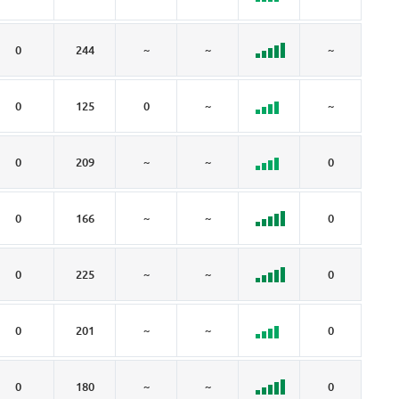
0
244
~
~
~
~
0
125
0
~
~
0
0
209
~
~
0
~
0
166
~
~
0
~
0
225
~
~
0
~
0
201
~
~
0
~
0
180
~
~
0
~