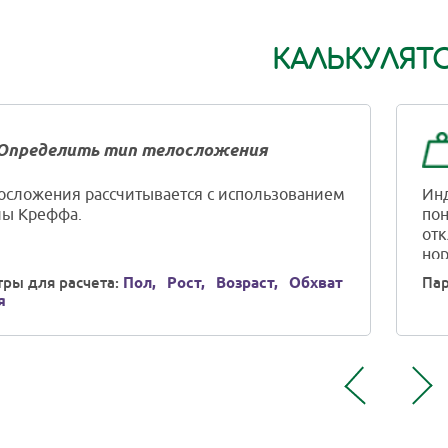
КАЛЬКУЛЯТ
Определить тип телосложения
осложения рассчитывается с использованием
Инд
ы Креффа.
пон
отк
нор
ры для расчета:
Пол,
Рост,
Возраст,
Обхват
Пар
я