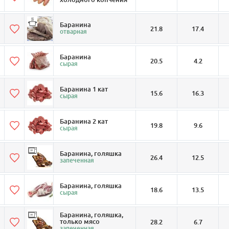
Баранина
21.8
17.4
отварная
Баранина
20.5
4.2
сырая
Баранина 1 кат
15.6
16.3
сырая
Баранина 2 кат
19.8
9.6
сырая
Баранина, голяшка
26.4
12.5
запеченная
Баранина, голяшка
18.6
13.5
сырая
Баранина, голяшка,
только мясо
28.2
6.7
запеченная