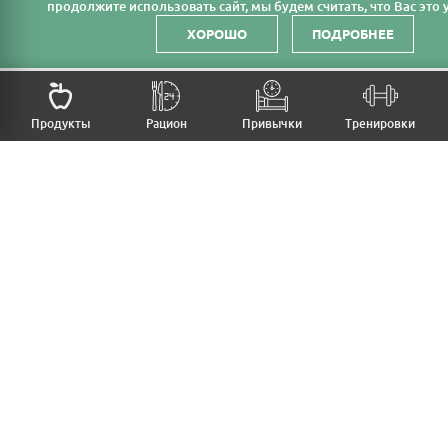
продолжите использовать сайт, мы будем считать, что Вас это у
ХОРОШО
ПОДРОБНЕЕ
Продукты
Рацион
Привычки
Тренировки
MFB
МОЙ РАЦИОН
МОИ ПРИВЫЧКИ
МОИ ТРЕНИРОВКИ
ПРОДУКТЫ
ПРОГРЕСС (ВЕС/ЗАМЕРЫ)
ЛИЧНЫЙ КАБИНЕТ
СТАТЬИ