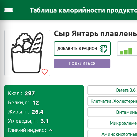
Таблица калорийности продукт
РЕЙТИНГ ПОЛЕЗНОСТИ ПРОДУКТА:
ПОЛЕЗЕН В НЕБОЛЬШИХ
Сыр Янтарь плавлен
КОЛИЧЕСТВАХ
ДОБАВИТЬ В РАЦИОН
ПОДЕЛИТЬСЯ
Омега 3,6,
297
Ккал :
Клетчатка, Холестери
12
Белки, г :
26.4
Жиры, г :
Витамин
3.1
Углеводы, г :
Микроэлеме
~
Глик-ий индекс :
Аминокислотный