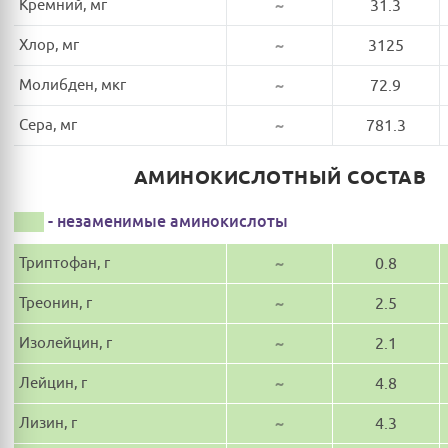
Кремний, мг
~
31.3
Хлор, мг
~
3125
Молибден, мкг
~
72.9
Сера, мг
~
781.3
АМИНОКИСЛОТНЫЙ СОСТАВ
- незаменимые аминокислоты
Триптофан, г
~
0.8
Треонин, г
~
2.5
Изолейцин, г
~
2.1
Лейцин, г
~
4.8
Лизин, г
~
4.3