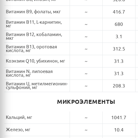
Витамин B9, фолаты, мкг
~
416.7
Витамин B11, L-карнитин,
~
680
мг
Витамин B12, кобаламин,
~
3.1
мкг
Витамин B13, оротовая
~
312.5
кислота, мг
Коэнзим Q10, убихинон, мг
~
31.3
Витамин N, липоевая
~
31.3
кислота, мг
Витамин U, метилмегионин-
~
208.3
сульфоний, мг
МИКРОЭЛЕМЕНТЫ
Кальций, мг
~
1041.7
Железо, мг
~
10.4