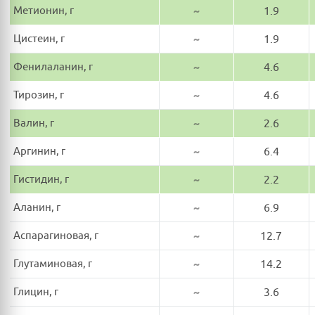
Метионин, г
~
1.9
Цистеин, г
~
1.9
Фенилаланин, г
~
4.6
Тирозин, г
~
4.6
Валин, г
~
2.6
Аргинин, г
~
6.4
Гистидин, г
~
2.2
Аланин, г
~
6.9
Аспарагиновая, г
~
12.7
Глутаминовая, г
~
14.2
Глицин, г
~
3.6