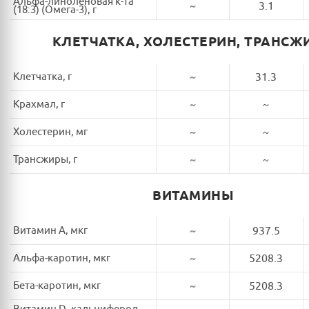
Альфа-линоленовая к-та
~
3.1
(18:3) (Омега-3), г
КЛЕТЧАТКА, ХОЛЕСТЕРИН, ТРАНСЖ
Клетчатка, г
~
31.3
Крахмал, г
~
~
Холестерин, мг
~
~
Трансжиры, г
~
~
ВИТАМИНЫ
Витамин A, мкг
~
937.5
Альфа-каротин, мкг
~
5208.3
Бета-каротин, мкг
~
5208.3