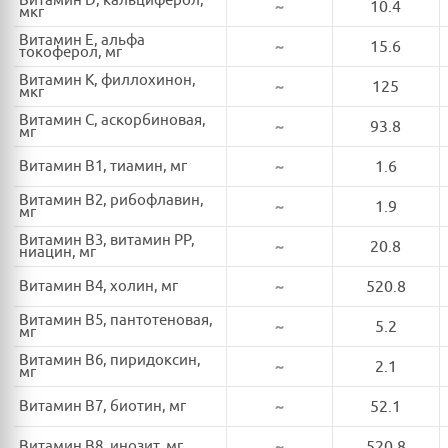
Витамин D, кальциферол,
~
10.4
мкг
Витамин E, альфа
~
15.6
токоферол, мг
Витамин K, филлохинон,
~
125
мкг
Витамин C, аскорбиновая,
~
93.8
мг
Витамин B1, тиамин, мг
~
1.6
Витамин B2, рибофлавин,
~
1.9
мг
Витамин B3, витамин PP,
~
20.8
ниацин, мг
Витамин B4, холин, мг
~
520.8
Витамин B5, пантотеновая,
~
5.2
мг
Витамин B6, пиридоксин,
~
2.1
мг
Витамин B7, биотин, мг
~
52.1
Витамин B8, инозит, мг
~
520.8