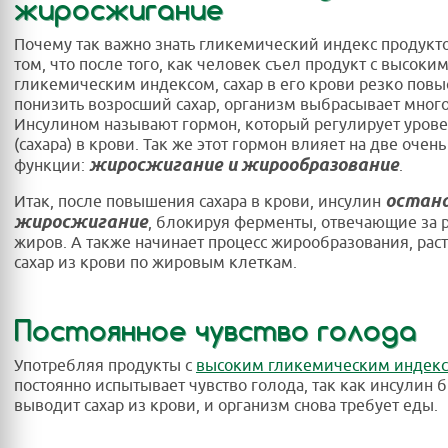
жиросжигание
Почему так важно знать гликемический индекс продукто
том, что после того, как человек съел продукт с высоки
гликемическим индексом, сахар в его крови резко повы
понизить возросший сахар, организм выбрасывает много
Инсулином называют гормон, который регулирует уров
(сахара) в крови. Так же этот гормон влияет на две очен
жиросжигание и жирообразование
функции:
.
остан
Итак, после повышения сахара в крови, инсулин
жиросжигание
, блокируя ферменты, отвечающие за
жиров. А также начинает процесс жирообразования, рас
сахар из крови по жировым клеткам.
Постоянное чувство голода
Употребляя продукты с
высоким гликемическим индек
постоянно испытывает чувство голода, так как инсулин 
выводит сахар из крови, и организм снова требует еды.