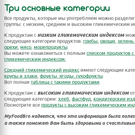
Три основные категории
Все продукты, которые мы употребляем можно разделит
группы: с низким, средним и высоким гликемическим и
низким гликемическим индексом
К продуктам с
можн
следующие категории продуктов:
грибы
,
овощи
,
зелень 
орехи
,
мясо
,
морепродукты
.
Вы можете ознакомиться с полным
списком продуктов с
гликемическим индексом.
Средний гликемический индекс
имеют следующие кате
крупы и злаки
,
фрукты, ягоды, сухофрукты
.
Вот полная
таблица с такими продуктами
.
высоким гликемическим индексом
К продуктам с
от
следующие категории:
хлеб
,
фастфуд
,
кондитерские из
Посмотрите все
продукты с высоким гликемическим ин
MyFoodBro надеется, что эта информация была полез
а также поможет Вам быть здоровыми и счастливым