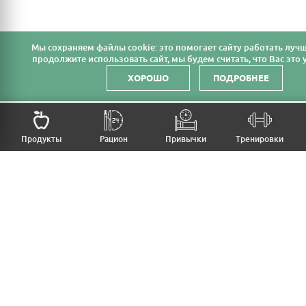
Мы cохраняем файлы cookie: это помогает сайту работать лучш
продолжите использовать сайт, мы будем считать, что Вас это у
ХОРОШО
ПОДРОБНЕЕ
Продукты
Рацион
Привычки
Тренировки
MFB
МОЙ РАЦИОН
МОИ ПРИВЫЧКИ
МОИ ТРЕНИРОВКИ
ПРОДУКТЫ
ПРОГРЕСС (ВЕС/ЗАМЕРЫ)