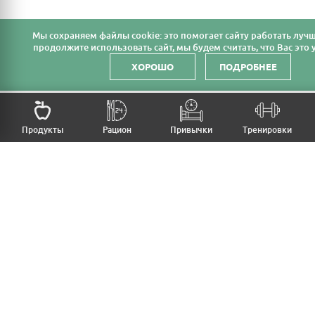
Мы cохраняем файлы cookie: это помогает сайту работать лучш
продолжите использовать сайт, мы будем считать, что Вас это у
ХОРОШО
ПОДРОБНЕЕ
Продукты
Рацион
Привычки
Тренировки
MFB
МОЙ РАЦИОН
МОИ ПРИВЫЧКИ
МОИ ТРЕНИРОВКИ
ПРОДУКТЫ
ПРОГРЕСС (ВЕС/ЗАМЕРЫ)