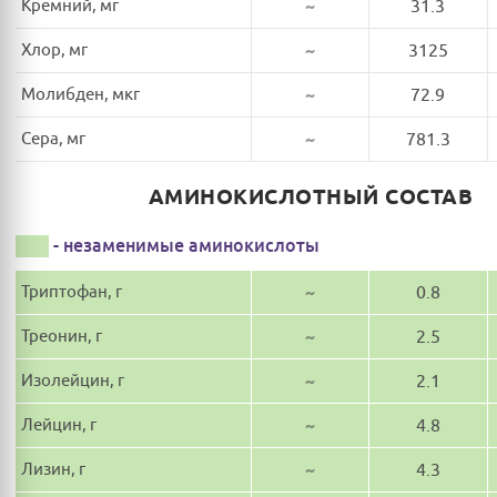
Кремний, мг
~
31.3
Хлор, мг
~
3125
Молибден, мкг
~
72.9
Сера, мг
~
781.3
АМИНОКИСЛОТНЫЙ СОСТАВ
- незаменимые аминокислоты
Триптофан, г
~
0.8
Треонин, г
~
2.5
Изолейцин, г
~
2.1
Лейцин, г
~
4.8
Лизин, г
~
4.3