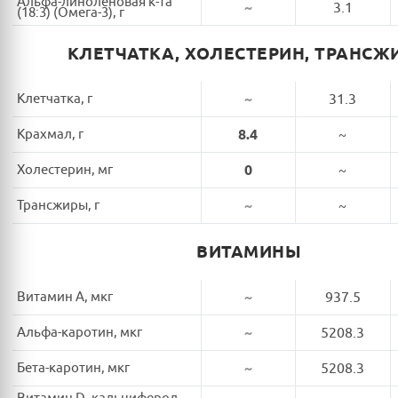
Альфа-линоленовая к-та
~
3.1
(18:3) (Омега-3), г
КЛЕТЧАТКА, ХОЛЕСТЕРИН, ТРАНСЖ
Клетчатка, г
~
31.3
Крахмал, г
8.4
~
Холестерин, мг
0
~
Трансжиры, г
~
~
ВИТАМИНЫ
Витамин A, мкг
~
937.5
Альфа-каротин, мкг
~
5208.3
Бета-каротин, мкг
~
5208.3