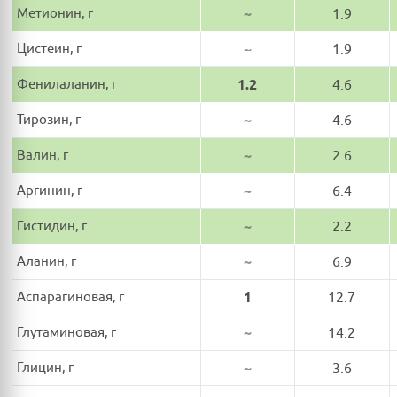
Метионин, г
~
1.9
Цистеин, г
~
1.9
Фенилаланин, г
1.2
4.6
Тирозин, г
~
4.6
Валин, г
~
2.6
Аргинин, г
~
6.4
Гистидин, г
~
2.2
Аланин, г
~
6.9
Аспарагиновая, г
1
12.7
Глутаминовая, г
~
14.2
Глицин, г
~
3.6