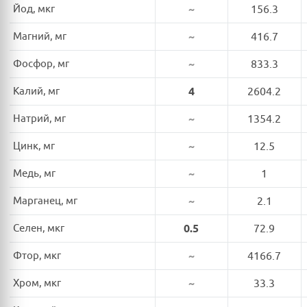
Йод, мкг
~
156.3
Магний, мг
~
416.7
Фосфор, мг
~
833.3
Калий, мг
4
2604.2
Натрий, мг
~
1354.2
Цинк, мг
~
12.5
Медь, мг
~
1
Марганец, мг
~
2.1
Селен, мкг
0.5
72.9
Фтор, мкг
~
4166.7
Хром, мкг
~
33.3