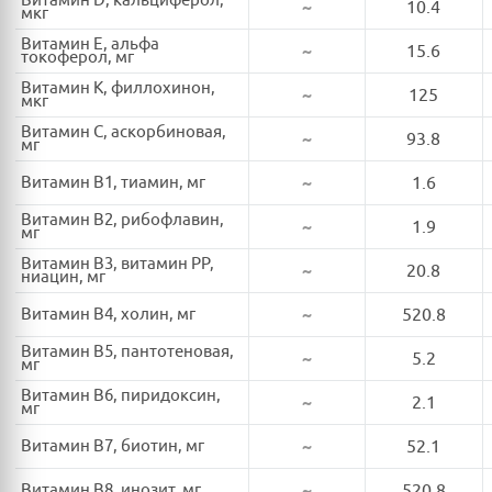
Витамин D, кальциферол,
~
10.4
мкг
Витамин E, альфа
~
15.6
токоферол, мг
Витамин K, филлохинон,
~
125
мкг
Витамин C, аскорбиновая,
~
93.8
мг
Витамин B1, тиамин, мг
~
1.6
Витамин B2, рибофлавин,
~
1.9
мг
Витамин B3, витамин PP,
~
20.8
ниацин, мг
Витамин B4, холин, мг
~
520.8
Витамин B5, пантотеновая,
~
5.2
мг
Витамин B6, пиридоксин,
~
2.1
мг
Витамин B7, биотин, мг
~
52.1
Витамин B8, инозит, мг
~
520.8