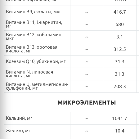
Витамин B9, фолаты, мкг
~
416.7
Витамин B11, L-карнитин,
~
680
мг
Витамин B12, кобаламин,
~
3.1
мкг
Витамин B13, оротовая
~
312.5
кислота, мг
Коэнзим Q10, убихинон, мг
~
31.3
Витамин N, липоевая
~
31.3
кислота, мг
Витамин U, метилмегионин-
~
208.3
сульфоний, мг
МИКРОЭЛЕМЕНТЫ
Кальций, мг
~
1041.7
Железо, мг
~
10.4