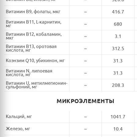
Витамин B9, фолаты, мкг
~
416.7
Витамин B11, L-карнитин,
~
680
мг
Витамин B12, кобаламин,
~
3.1
мкг
Витамин B13, оротовая
~
312.5
кислота, мг
Коэнзим Q10, убихинон, мг
~
31.3
Витамин N, липоевая
~
31.3
кислота, мг
Витамин U, метилмегионин-
~
208.3
сульфоний, мг
МИКРОЭЛЕМЕНТЫ
Кальций, мг
~
1041.7
Железо, мг
~
10.4