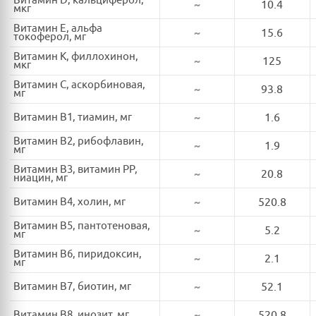
Витамин D, кальциферол,
~
10.4
мкг
Витамин E, альфа
~
15.6
токоферол, мг
Витамин K, филлохинон,
~
125
мкг
Витамин C, аскорбиновая,
~
93.8
мг
Витамин B1, тиамин, мг
~
1.6
Витамин B2, рибофлавин,
~
1.9
мг
Витамин B3, витамин PP,
~
20.8
ниацин, мг
Витамин B4, холин, мг
~
520.8
Витамин B5, пантотеновая,
~
5.2
мг
Витамин B6, пиридоксин,
~
2.1
мг
Витамин B7, биотин, мг
~
52.1
Витамин B8, инозит, мг
~
520.8