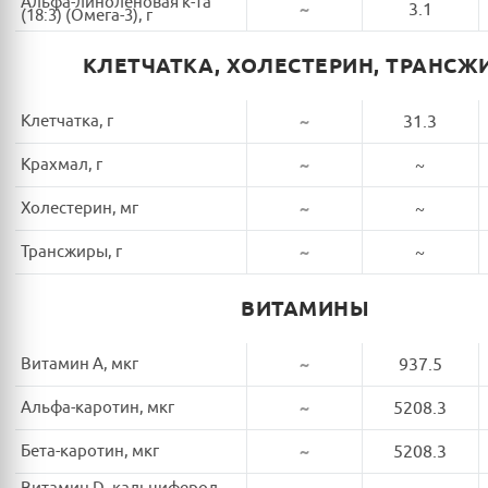
Альфа-линоленовая к-та
~
3.1
(18:3) (Омега-3), г
КЛЕТЧАТКА, ХОЛЕСТЕРИН, ТРАНСЖ
Клетчатка, г
~
31.3
Крахмал, г
~
~
Холестерин, мг
~
~
Трансжиры, г
~
~
ВИТАМИНЫ
Витамин A, мкг
~
937.5
Альфа-каротин, мкг
~
5208.3
Бета-каротин, мкг
~
5208.3