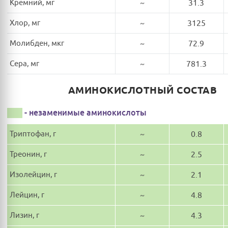
Кремний, мг
~
31.3
Хлор, мг
~
3125
Молибден, мкг
~
72.9
Сера, мг
~
781.3
АМИНОКИСЛОТНЫЙ СОСТАВ
- незаменимые аминокислоты
Триптофан, г
~
0.8
Треонин, г
~
2.5
Изолейцин, г
~
2.1
Лейцин, г
~
4.8
Лизин, г
~
4.3