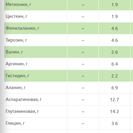
Метионин, г
~
1.9
Цистеин, г
~
1.9
Фенилаланин, г
~
4.6
Тирозин, г
~
4.6
Валин, г
~
2.6
Аргинин, г
~
6.4
Гистидин, г
~
2.2
Аланин, г
~
6.9
Аспарагиновая, г
~
12.7
Глутаминовая, г
~
14.2
Глицин, г
~
3.6