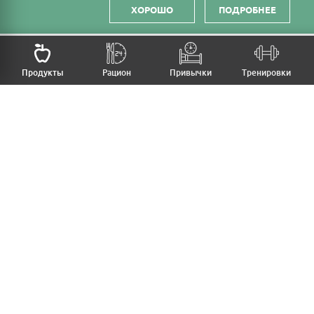
ХОРОШО
ПОДРОБНЕЕ
НАЗАД
Продукты
Рацион
Привычки
Тренировки
MFB
МОЙ РАЦИОН
МОИ ПРИВЫЧКИ
МОИ ТРЕНИРОВКИ
ПРОДУКТЫ
ПРОГРЕСС (ВЕС/ЗАМЕРЫ)
ЛИЧНЫЙ КАБИНЕТ
СТАТЬИ
КАЛЬКУЛЯТОРЫ