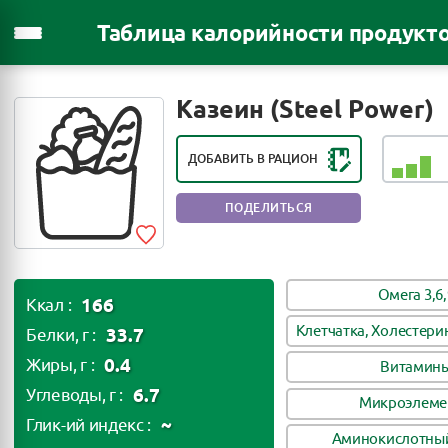
Таблица калорийности продукт
РЕЙТИНГ ПОЛЕЗНОСТИ ПРОДУКТА:
ПОЛЕЗЕН В НЕБОЛЬШИХ
Казеин (Steel Power)
КОЛИЧЕСТВАХ
ДОБАВИТЬ В РАЦИОН
ПОДЕЛИТЬСЯ
Омега 3,6,
166
Ккал :
Клетчатка, Холестери
33.7
Белки, г :
0.4
Жиры, г :
Витамин
6.7
Углеводы, г :
Микроэлеме
~
Глик-ий индекс :
Аминокислотный