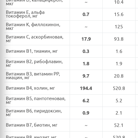
Витамин D, кальциферол,
~
10.4
мкг
Витамин E, альфа
0.7
15.6
токоферол, мг
Витамин K, филлохинон,
~
125
мкг
Витамин C, аскорбиновая,
17.9
93.8
мг
Витамин B1, тиамин, мг
0.3
1.6
Витамин B2, рибофлавин,
1.8
1.9
мг
Витамин B3, витамин PP,
9.7
20.8
ниацин, мг
Витамин B4, холин, мг
194.4
520.8
Витамин B5, пантотеновая,
6.2
5.2
мг
Витамин B6, пиридоксин,
0.9
2.1
мг
Витамин B7, биотин, мг
~
52.1
Витамин B8, инозит, мг
~
520.8