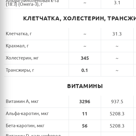
Альфа-линоленовая к-та
~
3.1
(18:3) (Омега-3), г
КЛЕТЧАТКА, ХОЛЕСТЕРИН, ТРАНСЖ
Клетчатка, г
~
31.3
Крахмал, г
~
~
Холестерин, мг
345
~
Трансжиры, г
0.1
~
ВИТАМИНЫ
Витамин A, мкг
3296
937.5
Альфа-каротин, мкг
11
5208.3
Бета-каротин, мкг
56
5208.3