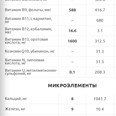
Витамин B9, фолаты, мкг
588
416.7
Витамин B11, L-карнитин,
~
680
мг
Витамин B12, кобаламин,
16.6
3.1
мкг
Витамин B13, оротовая
1600
312.5
кислота, мг
Коэнзим Q10, убихинон, мг
~
31.3
Витамин N, липоевая
~
31.3
кислота, мг
Витамин U, метилмегионин-
0.1
208.3
сульфоний, мг
МИКРОЭЛЕМЕНТЫ
Кальций, мг
8
1041.7
Железо, мг
9
10.4