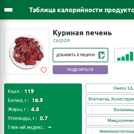
Таблица калорийности продукт
РЕЙТИНГ ПОЛЕЗНОСТИ ПРОДУКТА:
Куриная печень
ПОЛЕЗНЫЙ ПРОДУКТ
сырая
ДОБАВИТЬ В РАЦИОН
ПОДЕЛИТЬСЯ
Омега 3,6,
119
Ккал :
Клетчатка, Холестери
16.9
Белки, г :
4.8
Жиры, г :
Витамин
0.7
Углеводы, г :
Микроэлеме
~
Глик-ий индекс :
Аминокислотный