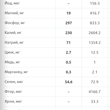
Йод, мкг
~
156.3
Магний, мг
19
416.7
Фосфор, мг
297
833.3
Калий, мг
230
2604.2
Натрий, мг
71
1354.2
Цинк, мг
2.7
12.5
Медь, мг
0.5
1
Марганец, мг
0.3
2.1
Селен, мкг
54.6
72.9
Фтор, мкг
~
4166.7
Хром, мкг
~
33.3