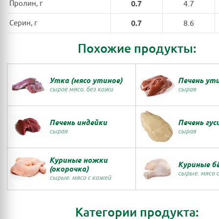
Пролин, г
0.7
4.7
Серин, г
0.7
8.6
Похожие продукты:
Утка (мясо утиное)
Печень ут
сырое мясо. без кожи
сырая
Печень индейки
Печень гус
сырая
сырая
Куриные ножки
Куриные б
(окорочка)
сырые. мясо 
сырые. мясо с кожей
Категории продукта: