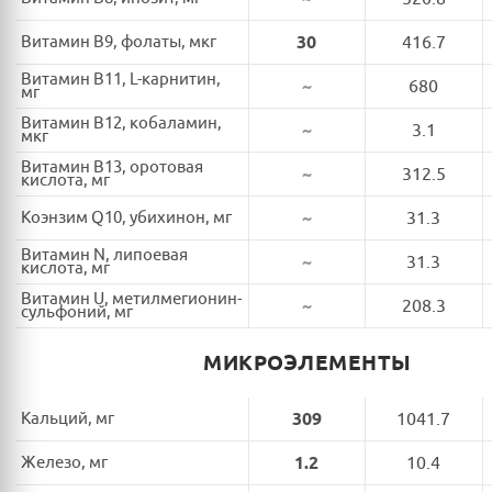
Витамин B9, фолаты, мкг
30
416.7
Витамин B11, L-карнитин,
~
680
мг
Витамин B12, кобаламин,
~
3.1
мкг
Витамин B13, оротовая
~
312.5
кислота, мг
Коэнзим Q10, убихинон, мг
~
31.3
Витамин N, липоевая
~
31.3
кислота, мг
Витамин U, метилмегионин-
~
208.3
сульфоний, мг
МИКРОЭЛЕМЕНТЫ
Кальций, мг
309
1041.7
Железо, мг
1.2
10.4