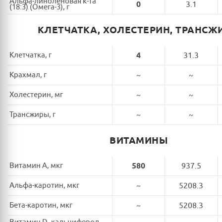
Альфа-линоленовая к-та
0
3.1
(18:3) (Омега-3), г
КЛЕТЧАТКА, ХОЛЕСТЕРИН, ТРАНСЖ
Клетчатка, г
4
31.3
Крахмал, г
~
~
Холестерин, мг
~
~
Трансжиры, г
~
~
ВИТАМИНЫ
Витамин A, мкг
580
937.5
Альфа-каротин, мкг
~
5208.3
Бета-каротин, мкг
~
5208.3