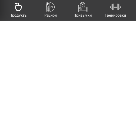
НАЗАД
Продукты
Рацион
Привычки
Тренировки
MFB
МОЙ РАЦИОН
МОИ ПРИВЫЧКИ
МОИ ТРЕНИРОВКИ
ПРОДУКТЫ
ПРОГРЕСС (ВЕС/ЗАМЕРЫ)
ЛИЧНЫЙ КАБИНЕТ
СТАТЬИ
КАЛЬКУЛЯТОРЫ
РЕЦЕПТЫ
PRO ВЕРСИЯ