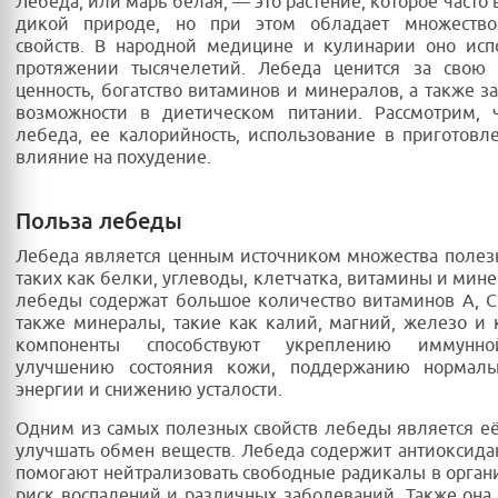
Лебеда, или марь белая, — это растение, которое часто 
дикой природе, но при этом обладает множеств
свойств. В народной медицине и кулинарии оно исп
протяжении тысячелетий. Лебеда ценится за свою 
ценность, богатство витаминов и минералов, а также з
возможности в диетическом питании. Рассмотрим, 
лебеда, ее калорийность, использование в приготов
влияние на похудение.
Польза лебеды
Лебеда является ценным источником множества полез
таких как белки, углеводы, клетчатка, витамины и мине
лебеды содержат большое количество витаминов A, C,
также минералы, такие как калий, магний, железо и 
компоненты способствуют укреплению иммунно
улучшению состояния кожи, поддержанию нормаль
энергии и снижению усталости.
Одним из самых полезных свойств лебеды является её
улучшать обмен веществ. Лебеда содержит антиоксида
помогают нейтрализовать свободные радикалы в орган
риск воспалений и различных заболеваний. Также она 