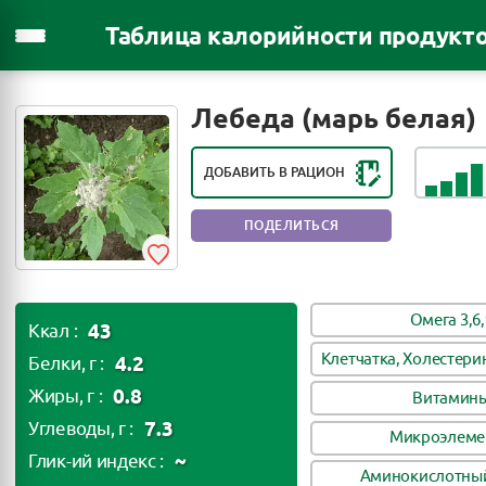
Таблица калорийности продукт
РЕЙТИНГ ПОЛЕЗНОСТИ ПРОДУКТА:
ОЧЕНЬ ПОЛЕЗНЫЙ ПРОДУКТ
Лебеда (марь белая)
ДОБАВИТЬ В РАЦИОН
ПОДЕЛИТЬСЯ
Омега 3,6,
43
Ккал :
Клетчатка, Холестери
4.2
Белки, г :
0.8
Жиры, г :
Витамин
7.3
Углеводы, г :
Микроэлеме
~
Глик-ий индекс :
Аминокислотный