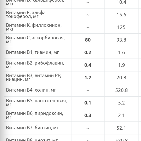
Витамин D, кальциферол,
~
10.4
мкг
Витамин E, альфа
~
15.6
токоферол, мг
Витамин K, филлохинон,
~
125
мкг
Витамин C, аскорбиновая,
80
93.8
мг
Витамин B1, тиамин, мг
0.2
1.6
Витамин B2, рибофлавин,
0.4
1.9
мг
Витамин B3, витамин PP,
1.2
20.8
ниацин, мг
Витамин B4, холин, мг
~
520.8
Витамин B5, пантотеновая,
0.1
5.2
мг
Витамин B6, пиридоксин,
0.3
2.1
мг
Витамин B7, биотин, мг
~
52.1
Витамин B8, инозит, мг
~
520.8