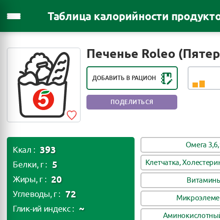
Таблица калорийности продукт
РЕЙТИНГ ПОЛЕЗНОСТИ ПРОДУКТА:
ВРЕДЕН ПРИ ЧАСТОМ
Печенье Roleo (Пятер
УПОРТРЕБЛЕНИИ
ДОБАВИТЬ В РАЦИОН
ПОДЕЛИТЬСЯ
Омега 3,6,
393
Ккал :
Клетчатка, Холестери
5
Белки, г :
20
Жиры, г :
Витамин
72
Углеводы, г :
Микроэлеме
~
Глик-ий индекс :
Аминокислотный