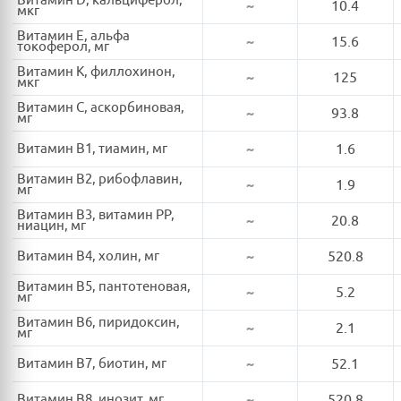
Витамин D, кальциферол,
~
10.4
мкг
Витамин E, альфа
~
15.6
токоферол, мг
Витамин K, филлохинон,
~
125
мкг
Витамин C, аскорбиновая,
~
93.8
мг
Витамин B1, тиамин, мг
~
1.6
Витамин B2, рибофлавин,
~
1.9
мг
Витамин B3, витамин PP,
~
20.8
ниацин, мг
Витамин B4, холин, мг
~
520.8
Витамин B5, пантотеновая,
~
5.2
мг
Витамин B6, пиридоксин,
~
2.1
мг
Витамин B7, биотин, мг
~
52.1
Витамин B8, инозит, мг
~
520.8