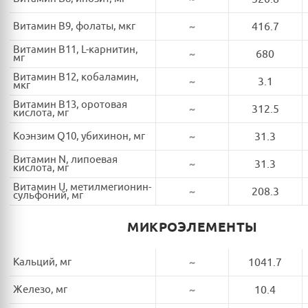
Витамин B9, фолаты, мкг
~
416.7
Витамин B11, L-карнитин,
~
680
мг
Витамин B12, кобаламин,
~
3.1
мкг
Витамин B13, оротовая
~
312.5
кислота, мг
Коэнзим Q10, убихинон, мг
~
31.3
Витамин N, липоевая
~
31.3
кислота, мг
Витамин U, метилмегионин-
~
208.3
сульфоний, мг
МИКРОЭЛЕМЕНТЫ
Кальций, мг
~
1041.7
Железо, мг
~
10.4