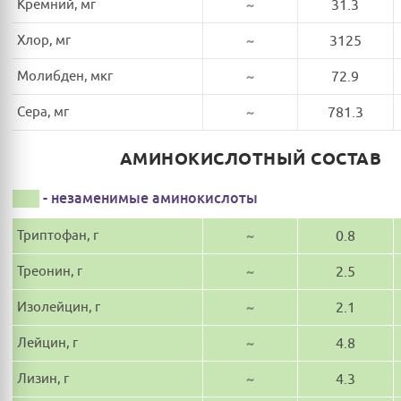
Кремний, мг
~
31.3
Хлор, мг
~
3125
Молибден, мкг
~
72.9
Сера, мг
~
781.3
АМИНОКИСЛОТНЫЙ СОСТАВ
- незаменимые аминокислоты
Триптофан, г
~
0.8
Треонин, г
~
2.5
Изолейцин, г
~
2.1
Лейцин, г
~
4.8
Лизин, г
~
4.3