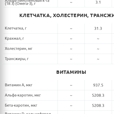
Альфа-линоленовая к-та
~
3.1
(18:3) (Омега-3), г
КЛЕТЧАТКА, ХОЛЕСТЕРИН, ТРАНСЖ
Клетчатка, г
~
31.3
Крахмал, г
~
~
Холестерин, мг
~
~
Трансжиры, г
~
~
ВИТАМИНЫ
Витамин A, мкг
~
937.5
Альфа-каротин, мкг
~
5208.3
Бета-каротин, мкг
~
5208.3