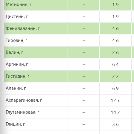
Метионин, г
~
1.9
Цистеин, г
~
1.9
Фенилаланин, г
~
4.6
Тирозин, г
~
4.6
Валин, г
~
2.6
Аргинин, г
~
6.4
Гистидин, г
~
2.2
Аланин, г
~
6.9
Аспарагиновая, г
~
12.7
Глутаминовая, г
~
14.2
Глицин, г
~
3.6