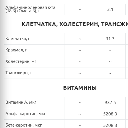
Альфа-линоленовая к-та
~
3.1
(18:3) (Омега-3), г
КЛЕТЧАТКА, ХОЛЕСТЕРИН, ТРАНСЖ
Клетчатка, г
~
31.3
Крахмал, г
~
~
Холестерин, мг
~
~
Трансжиры, г
~
~
ВИТАМИНЫ
Витамин A, мкг
~
937.5
Альфа-каротин, мкг
~
5208.3
Бета-каротин, мкг
~
5208.3