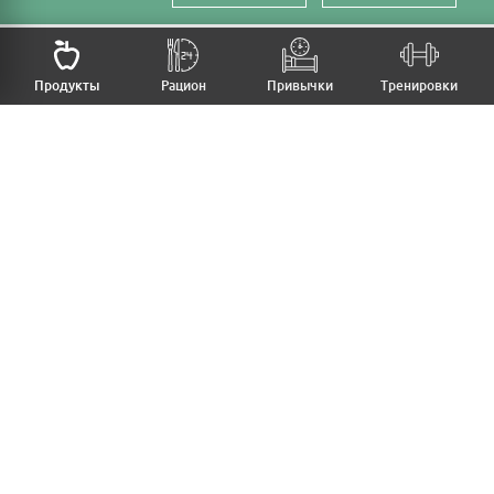
НАЗАД
Продукты
Рацион
Привычки
Тренировки
MFB
МОЙ РАЦИОН
МОИ ПРИВЫЧКИ
МОИ ТРЕНИРОВКИ
ПРОДУКТЫ
ПРОГРЕСС (ВЕС/ЗАМЕРЫ)
ЛИЧНЫЙ КАБИНЕТ
СТАТЬИ
КАЛЬКУЛЯТОРЫ
РЕЦЕПТЫ