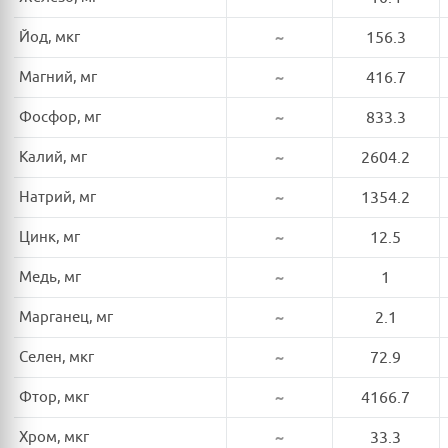
Йод, мкг
~
156.3
Магний, мг
~
416.7
Фосфор, мг
~
833.3
Калий, мг
~
2604.2
Натрий, мг
~
1354.2
Цинк, мг
~
12.5
Медь, мг
~
1
Марганец, мг
~
2.1
Селен, мкг
~
72.9
Фтор, мкг
~
4166.7
Хром, мкг
~
33.3