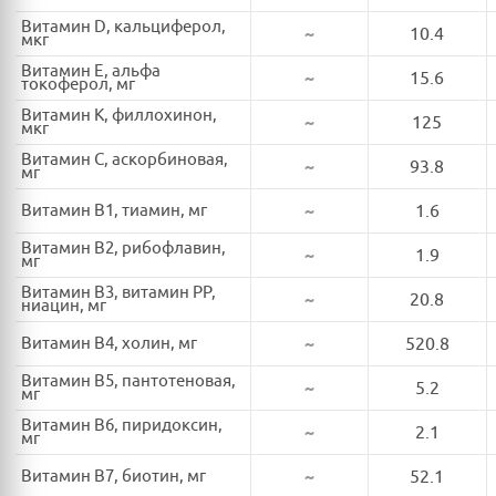
Витамин D, кальциферол,
~
10.4
мкг
Витамин E, альфа
~
15.6
токоферол, мг
Витамин K, филлохинон,
~
125
мкг
Витамин C, аскорбиновая,
~
93.8
мг
Витамин B1, тиамин, мг
~
1.6
Витамин B2, рибофлавин,
~
1.9
мг
Витамин B3, витамин PP,
~
20.8
ниацин, мг
Витамин B4, холин, мг
~
520.8
Витамин B5, пантотеновая,
~
5.2
мг
Витамин B6, пиридоксин,
~
2.1
мг
Витамин B7, биотин, мг
~
52.1