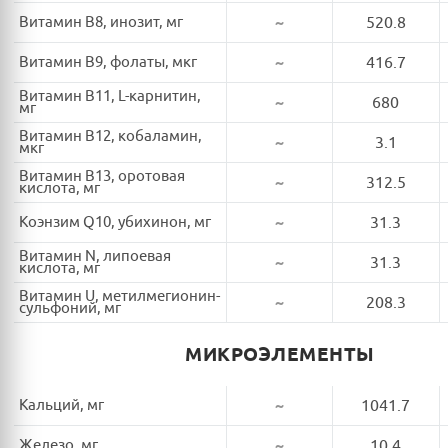
Витамин B8, инозит, мг
~
520.8
Витамин B9, фолаты, мкг
~
416.7
Витамин B11, L-карнитин,
~
680
мг
Витамин B12, кобаламин,
~
3.1
мкг
Витамин B13, оротовая
~
312.5
кислота, мг
Коэнзим Q10, убихинон, мг
~
31.3
Витамин N, липоевая
~
31.3
кислота, мг
Витамин U, метилмегионин-
~
208.3
сульфоний, мг
МИКРОЭЛЕМЕНТЫ
Кальций, мг
~
1041.7
Железо, мг
~
10.4