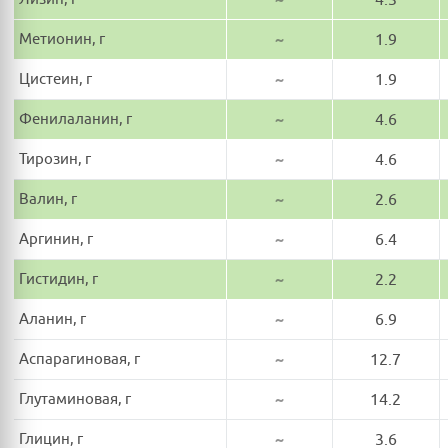
Метионин, г
~
1.9
Цистеин, г
~
1.9
Фенилаланин, г
~
4.6
Тирозин, г
~
4.6
Валин, г
~
2.6
Аргинин, г
~
6.4
Гистидин, г
~
2.2
Аланин, г
~
6.9
Аспарагиновая, г
~
12.7
Глутаминовая, г
~
14.2
Глицин, г
~
3.6