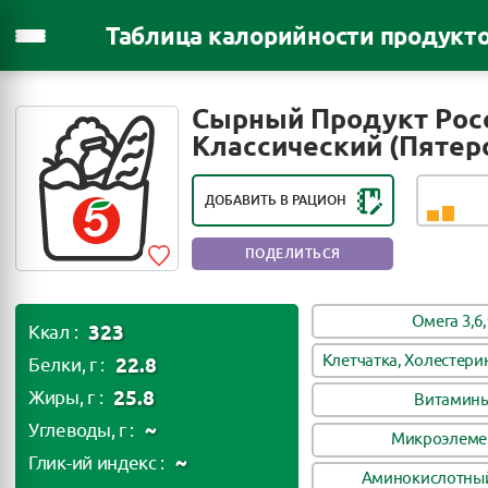
Таблица калорийности продукт
РЕЙТИНГ ПОЛЕЗНОСТИ ПРОДУКТА:
Сырный Продукт Рос
ВРЕДЕН ПРИ ЧАСТОМ
Классический (Пятер
УПОРТРЕБЛЕНИИ
ДОБАВИТЬ В РАЦИОН
ПОДЕЛИТЬСЯ
Омега 3,6,
323
Ккал :
Клетчатка, Холестери
22.8
Белки, г :
25.8
Жиры, г :
Витамин
~
Углеводы, г :
Микроэлеме
~
Глик-ий индекс :
Аминокислотный