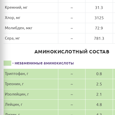
Кремний, мг
~
31.3
Хлор, мг
~
3125
Молибден, мкг
~
72.9
Сера, мг
~
781.3
АМИНОКИСЛОТНЫЙ СОСТАВ
- незаменимые аминокислоты
Триптофан, г
~
0.8
Треонин, г
~
2.5
Изолейцин, г
~
2.1
Лейцин, г
~
4.8
Лизин, г
~
4.3