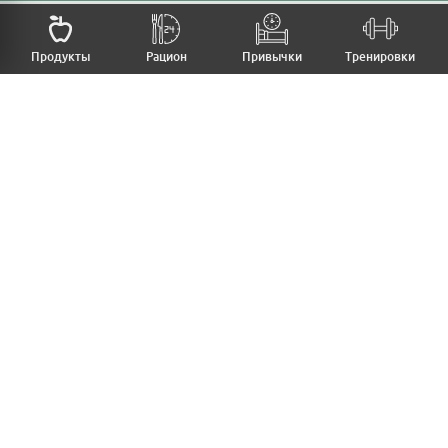
Продукты
Рацион
Привычки
Тренировки
MFB
МОЙ РАЦИОН
МОИ ПРИВЫЧКИ
МОИ ТРЕНИРОВКИ
ПРОДУКТЫ
ПРОГРЕСС (ВЕС/ЗАМЕРЫ)
ЛИЧНЫЙ КАБИНЕТ
СТАТЬИ
КАЛЬКУЛЯТОРЫ
РЕЦЕПТЫ
PRO ВЕРСИЯ