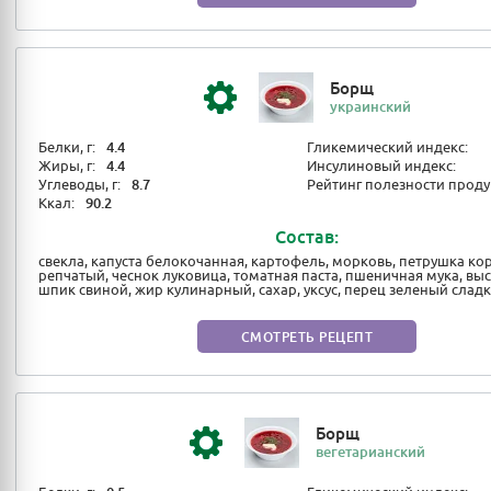
Борщ
украинский
Белки, г:
4.4
Гликемический индекс:
Жиры, г:
4.4
Инсулиновый индекс:
Углеводы, г:
8.7
Рейтинг полезности проду
Ккал:
90.2
Состав:
свекла, капуста белокочанная, картофель, морковь, петрушка кор
репчатый, чеснок луковица, томатная паста, пшеничная мука, выс
шпик свиной, жир кулинарный, сахар, уксус, перец зеленый слад
мясной
СМОТРЕТЬ РЕЦЕПТ
Борщ
вегетарианский