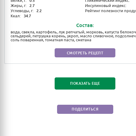
Белки, г:
0.5
Гликемический индекс:
Жиры, г:
2.7
Инсулиновый индекс:
Углеводы, г:
2.2
Рейтинг полезности проду
Ккал:
34.7
Состав:
вода, свекла, картофель, лук репчатый, морковь, капуста белоко
сельдерей, петрушка корень, укроп, масло сливочное, подсолнеч
соль поваренная, томатная паста, сметана
СМОТРЕТЬ РЕЦЕПТ
ПОКАЗАТЬ ЕЩЕ
ПОДЕЛИТЬСЯ