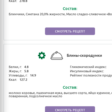
Ккал:
278.8
Состав:
Блинчики, Сметана 20,0% жирности, Масло сладко-сливочное «В
СМОТРЕТЬ РЕЦЕПТ
Блины-скородумки
Белки, г:
4.8
Гликемический индекс:
Жиры, г:
5.8
Инсулиновый индекс:
Углеводы, г:
14.9
Рейтинг полезности проду
Ккал:
127.2
Состав:
молоко коровье, пшеничная мука, высшего сорта, яйцо куриное, 
поваренная, подсолнечное масло
СМОТРЕТЬ РЕЦЕПТ