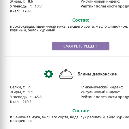
Жиры, г:
8.6
Инсулиновый индекс:
Углеводы, г:
19.9
Рейтинг полезности проду
Ккал:
178.6
Состав:
простокваша, пшеничная мука, высшего сорта, масло сливочное,
куриный, белок куриный
СМОТРЕТЬ РЕЦЕПТ
Блины дехканские
Белки, г:
7
Гликемический индекс:
Жиры, г:
1.1
Инсулиновый индекс:
Углеводы, г:
45.8
Рейтинг полезности проду
Ккал:
210.2
Состав:
пшеничная мука, высшего сорта, вода, лук репчатый, яйцо курино
поваренная