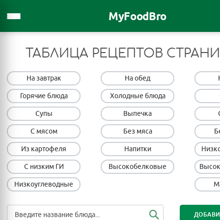
MyFoodBro
ТАБЛИЦА РЕЦЕПТОВ СТРАНИ
На завтрак
На обед
Горячие блюда
Холодные блюда
Супы
Выпечка
С мясом
Без мяса
Б
Из картофеля
Напитки
Низк
С низким ГИ
Высокобелковые
Высок
Низкоуглеводные
М
ДОБАВИ