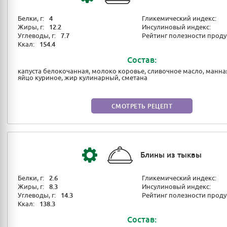
Белки, г:
4
Гликемический индекс:
Жиры, г:
12.2
Инсулиновый индекс:
Углеводы, г:
7.7
Рейтинг полезности проду
Ккал:
154.4
Состав:
капуста белокочанная, молоко коровье, сливочное масло, манная
яйцо куриное, жир кулинарный, сметана
СМОТРЕТЬ РЕЦЕПТ
Блины из тыквы
Белки, г:
2.6
Гликемический индекс:
Жиры, г:
8.3
Инсулиновый индекс:
Углеводы, г:
14.3
Рейтинг полезности проду
Ккал:
138.3
Состав: