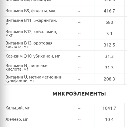
Витамин B9, фолаты, мкг
~
416.7
Витамин B11, L-карнитин,
~
680
мг
Витамин B12, кобаламин,
~
3.1
мкг
Витамин B13, оротовая
~
312.5
кислота, мг
Коэнзим Q10, убихинон, мг
~
31.3
Витамин N, липоевая
~
31.3
кислота, мг
Витамин U, метилмегионин-
~
208.3
сульфоний, мг
МИКРОЭЛЕМЕНТЫ
Кальций, мг
~
1041.7
Железо, мг
~
10.4