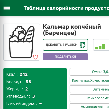
Таблица калорийности продукт
РЕЙТИНГ ПОЛЕЗНОСТИ ПРОДУКТА:
Кальмар копчёный
ПОЛЕЗЕН В НЕБОЛЬШИХ
(Баренцев)
КОЛИЧЕСТВАХ
ДОБАВИТЬ В РАЦИОН
ПОДЕЛИТЬСЯ
Омега 3,6,
242
Ккал :
Клетчатка, Холестери
53
Белки, г :
2
Жиры, г :
Витамин
3
Углеводы, г :
Микроэлеме
~
Глик-ий индекс :
Аминокислотный