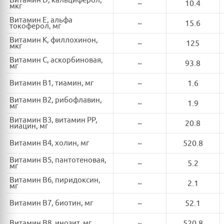
Витамин D, кальциферол,
~
10.4
мкг
Витамин E, альфа
~
15.6
токоферол, мг
Витамин K, филлохинон,
~
125
мкг
Витамин C, аскорбиновая,
~
93.8
мг
Витамин B1, тиамин, мг
~
1.6
Витамин B2, рибофлавин,
~
1.9
мг
Витамин B3, витамин PP,
~
20.8
ниацин, мг
Витамин B4, холин, мг
~
520.8
Витамин B5, пантотеновая,
~
5.2
мг
Витамин B6, пиридоксин,
~
2.1
мг
Витамин B7, биотин, мг
~
52.1
Витамин B8, инозит, мг
~
520.8