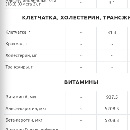
Альфа-линоленовая к-та
~
3.1
(18:3) (Омега-3), г
КЛЕТЧАТКА, ХОЛЕСТЕРИН, ТРАНСЖ
Клетчатка, г
~
31.3
Крахмал, г
~
~
Холестерин, мг
~
~
Трансжиры, г
~
~
ВИТАМИНЫ
Витамин A, мкг
~
937.5
Альфа-каротин, мкг
~
5208.3
Бета-каротин, мкг
~
5208.3