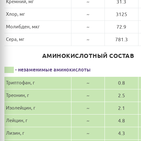
Кремний, мг
~
31.3
Хлор, мг
~
3125
Молибден, мкг
~
72.9
Сера, мг
~
781.3
АМИНОКИСЛОТНЫЙ СОСТАВ
- незаменимые аминокислоты
Триптофан, г
~
0.8
Треонин, г
~
2.5
Изолейцин, г
~
2.1
Лейцин, г
~
4.8
Лизин, г
~
4.3