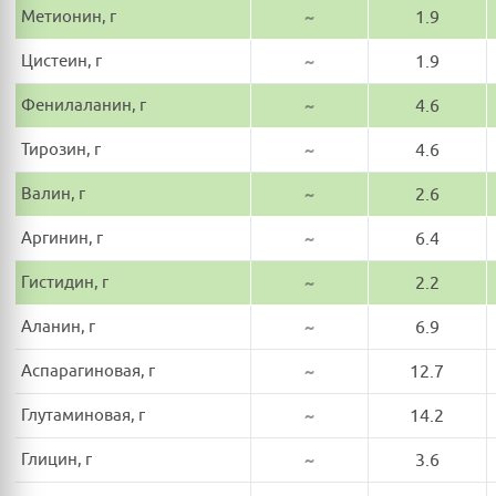
Метионин, г
~
1.9
Цистеин, г
~
1.9
Фенилаланин, г
~
4.6
Тирозин, г
~
4.6
Валин, г
~
2.6
Аргинин, г
~
6.4
Гистидин, г
~
2.2
Аланин, г
~
6.9
Аспарагиновая, г
~
12.7
Глутаминовая, г
~
14.2
Глицин, г
~
3.6