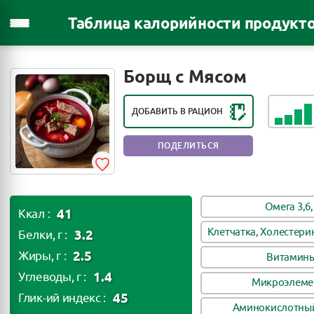
Таблица калорийности продукт
РЕЙТИНГ ПОЛЕЗНОСТИ ПРОДУКТА:
ПОЛЕЗНЫЙ ПРОДУКТ
Борщ с Мясом
ДОБАВИТЬ В РАЦИОН
ПОДЕЛИТЬСЯ
Омега 3,6,
41
Ккал :
Клетчатка, Холестери
3.2
Белки, г :
2.5
Жиры, г :
Витамин
1.4
Углеводы, г :
Микроэлеме
45
Глик-ий индекс :
Аминокислотный