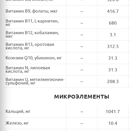
Витамин B9, фолаты, мкг
~
416.7
Витамин B11, L-карнитин,
~
680
мг
Витамин B12, кобаламин,
~
3.1
мкг
Витамин B13, оротовая
~
312.5
кислота, мг
Коэнзим Q10, убихинон, мг
~
31.3
Витамин N, липоевая
~
31.3
кислота, мг
Витамин U, метилмегионин-
~
208.3
сульфоний, мг
МИКРОЭЛЕМЕНТЫ
Кальций, мг
~
1041.7
Железо, мг
~
10.4