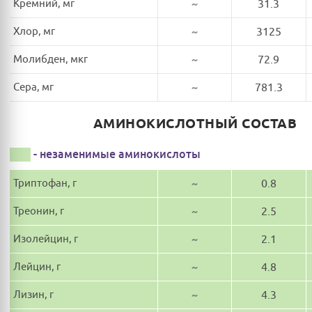
Кремний, мг
~
31.3
Хлор, мг
~
3125
Молибден, мкг
~
72.9
Сера, мг
~
781.3
АМИНОКИСЛОТНЫЙ СОСТАВ
- незаменимые аминокислоты
Триптофан, г
~
0.8
Треонин, г
~
2.5
Изолейцин, г
~
2.1
Лейцин, г
~
4.8
Лизин, г
~
4.3