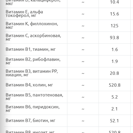
Витамин D, кальциферол,
~
10.4
мкг
Витамин E, альфа
~
15.6
токоферол, мг
Витамин K, филлохинон,
~
125
мкг
Витамин C, аскорбиновая,
~
93.8
мг
Витамин B1, тиамин, мг
~
1.6
Витамин B2, рибофлавин,
~
1.9
мг
Витамин B3, витамин PP,
~
20.8
ниацин, мг
Витамин B4, холин, мг
~
520.8
Витамин B5, пантотеновая,
~
5.2
мг
Витамин B6, пиридоксин,
~
2.1
мг
Витамин B7, биотин, мг
~
52.1
Витамин B8, инозит, мг
~
520.8