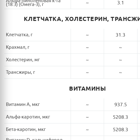
Альфа-линоленовая к-та
~
3.1
(18:3) (Омега-3), г
КЛЕТЧАТКА, ХОЛЕСТЕРИН, ТРАНСЖ
Клетчатка, г
~
31.3
Крахмал, г
~
~
Холестерин, мг
~
~
Трансжиры, г
~
~
ВИТАМИНЫ
Витамин A, мкг
~
937.5
Альфа-каротин, мкг
~
5208.3
Бета-каротин, мкг
~
5208.3