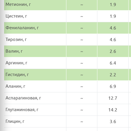
Метионин, г
~
1.9
Цистеин, г
~
1.9
Фенилаланин, г
~
4.6
Тирозин, г
~
4.6
Валин, г
~
2.6
Аргинин, г
~
6.4
Гистидин, г
~
2.2
Аланин, г
~
6.9
Аспарагиновая, г
~
12.7
Глутаминовая, г
~
14.2
Глицин, г
~
3.6