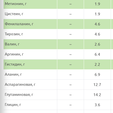
Метионин, г
~
1.9
Цистеин, г
~
1.9
Фенилаланин, г
~
4.6
Тирозин, г
~
4.6
Валин, г
~
2.6
Аргинин, г
~
6.4
Гистидин, г
~
2.2
Аланин, г
~
6.9
Аспарагиновая, г
~
12.7
Глутаминовая, г
~
14.2
Глицин, г
~
3.6