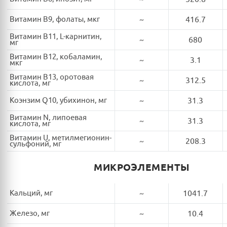
Витамин B9, фолаты, мкг
~
416.7
Витамин B11, L-карнитин,
~
680
мг
Витамин B12, кобаламин,
~
3.1
мкг
Витамин B13, оротовая
~
312.5
кислота, мг
Коэнзим Q10, убихинон, мг
~
31.3
Витамин N, липоевая
~
31.3
кислота, мг
Витамин U, метилмегионин-
~
208.3
сульфоний, мг
МИКРОЭЛЕМЕНТЫ
Кальций, мг
~
1041.7
Железо, мг
~
10.4