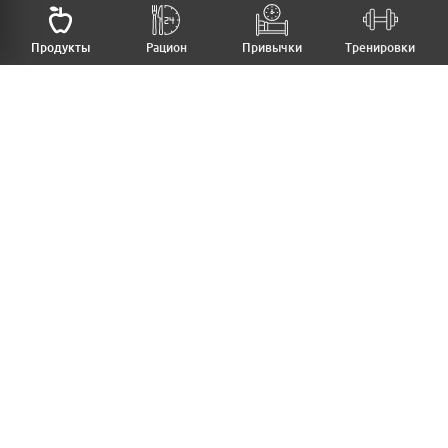
НАЗАД
Продукты
Рацион
Привычки
Тренировки
MFB
МОЙ РАЦИОН
МОИ ПРИВЫЧКИ
МОИ ТРЕНИРОВКИ
ПРОДУКТЫ
ПРОГРЕСС (ВЕС/ЗАМЕРЫ)
ЛИЧНЫЙ КАБИНЕТ
СТАТЬИ
КАЛЬКУЛЯТОРЫ
РЕЦЕПТЫ
PRO ВЕРСИЯ