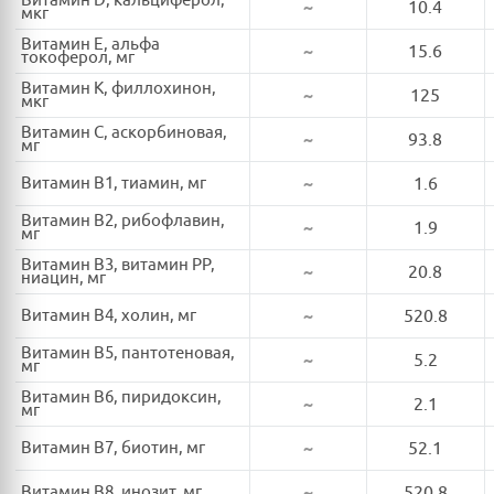
Витамин D, кальциферол,
~
10.4
мкг
Витамин E, альфа
~
15.6
токоферол, мг
Витамин K, филлохинон,
~
125
мкг
Витамин C, аскорбиновая,
~
93.8
мг
Витамин B1, тиамин, мг
~
1.6
Витамин B2, рибофлавин,
~
1.9
мг
Витамин B3, витамин PP,
~
20.8
ниацин, мг
Витамин B4, холин, мг
~
520.8
Витамин B5, пантотеновая,
~
5.2
мг
Витамин B6, пиридоксин,
~
2.1
мг
Витамин B7, биотин, мг
~
52.1
Витамин B8, инозит, мг
~
520.8