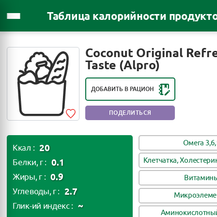
Таблица калорийности продукт
Coconut Original Refr
Taste (Alpro)
ДОБАВИТЬ В РАЦИОН
ПОДЕЛИТЬСЯ
Омега 3,6,
20
Ккал :
Клетчатка, Холестери
0.1
Белки, г :
0.9
Жиры, г :
Витамин
2.7
Углеводы, г :
Микроэлеме
~
Глик-ий индекс :
Аминокислотный