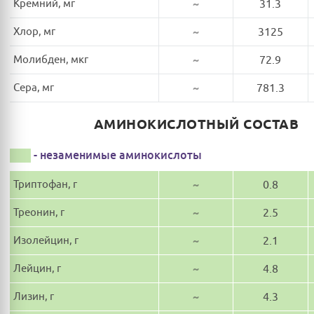
Кремний, мг
~
31.3
Хлор, мг
~
3125
Молибден, мкг
~
72.9
Сера, мг
~
781.3
АМИНОКИСЛОТНЫЙ СОСТАВ
- незаменимые аминокислоты
Триптофан, г
~
0.8
Треонин, г
~
2.5
Изолейцин, г
~
2.1
Лейцин, г
~
4.8
Лизин, г
~
4.3