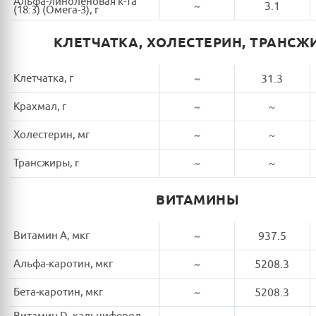
Альфа-линоленовая к-та
~
3.1
(18:3) (Омега-3), г
КЛЕТЧАТКА, ХОЛЕСТЕРИН, ТРАНСЖ
Клетчатка, г
~
31.3
Крахмал, г
~
~
Холестерин, мг
~
~
Трансжиры, г
~
~
ВИТАМИНЫ
Витамин A, мкг
~
937.5
Альфа-каротин, мкг
~
5208.3
Бета-каротин, мкг
~
5208.3