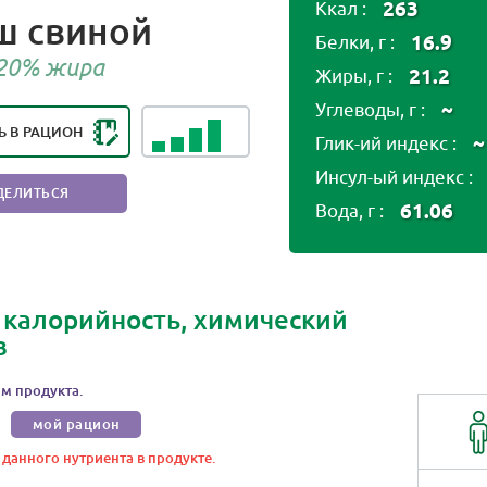
263
Ккал :
ш свиной
16.9
НГ ПОЛЕЗНОСТИ ПРОДУКТА:
Белки, г :
ОЛЕЗНЫЙ ПРОДУКТ
 20% жира
21.2
Жиры, г :
~
Углеводы, г :
Ь В РАЦИОН
~
Глик-ий индекс :
Инсул-ый индекс :
ДЕЛИТЬСЯ
61.06
Вода, г :
 калорийность, химический
в
м продукта.
мой рацион
 данного нутриента в продукте.