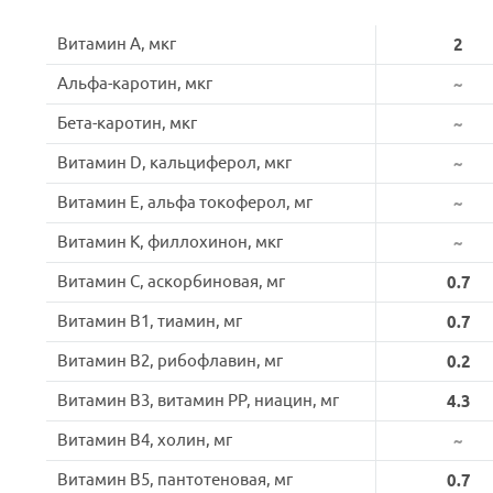
Витамин A, мкг
2
Альфа-каротин, мкг
~
Бета-каротин, мкг
~
Витамин D, кальциферол, мкг
~
Витамин E, альфа токоферол, мг
~
Витамин K, филлохинон, мкг
~
Витамин C, аскорбиновая, мг
0.7
Витамин B1, тиамин, мг
0.7
Витамин B2, рибофлавин, мг
0.2
Витамин B3, витамин PP, ниацин, мг
4.3
Витамин B4, холин, мг
~
Витамин B5, пантотеновая, мг
0.7