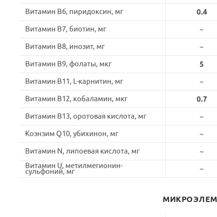
Витамин B6, пиридоксин, мг
0.4
Витамин B7, биотин, мг
~
Витамин B8, инозит, мг
~
Витамин B9, фолаты, мкг
5
Витамин B11, L-карнитин, мг
~
Витамин B12, кобаламин, мкг
0.7
Витамин B13, оротовая кислота, мг
~
Коэнзим Q10, убихинон, мг
~
Витамин N, липоевая кислота, мг
~
Витамин U, метилмегионин-
~
сульфоний, мг
МИКРОЭЛЕ