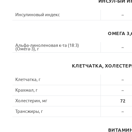
ИНСУЛ-ЫЙ И
Инсулиновый индекс
~
ОМЕГА 3,
Альфа-линоленовая к-та (18:3)
~
(Омега-3), г
КЛЕТЧАТКА, ХОЛЕСТЕ
Клетчатка, г
~
Крахмал, г
~
Холестерин, мг
72
Трансжиры, г
~
ВИТАМИ