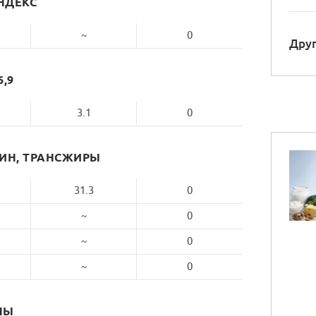
НДЕКС
~
0
Друг
6,9
3.1
0
РИН, ТРАНСЖИРЫ
31.3
0
~
0
~
0
~
0
НЫ