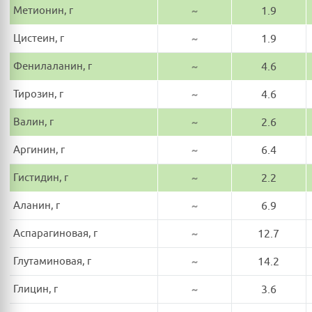
Метионин, г
~
1.9
Цистеин, г
~
1.9
Фенилаланин, г
~
4.6
Тирозин, г
~
4.6
Валин, г
~
2.6
Аргинин, г
~
6.4
Гистидин, г
~
2.2
Аланин, г
~
6.9
Аспарагиновая, г
~
12.7
Глутаминовая, г
~
14.2
Глицин, г
~
3.6