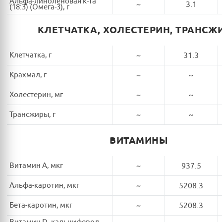
Альфа-линоленовая к-та
~
3.1
(18:3) (Омега-3), г
КЛЕТЧАТКА, ХОЛЕСТЕРИН, ТРАНСЖ
Клетчатка, г
~
31.3
Крахмал, г
~
~
Холестерин, мг
~
~
Трансжиры, г
~
~
ВИТАМИНЫ
Витамин A, мкг
~
937.5
Альфа-каротин, мкг
~
5208.3
Бета-каротин, мкг
~
5208.3