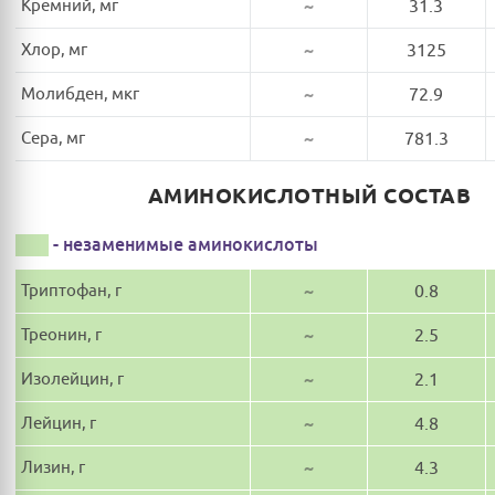
Кремний, мг
~
31.3
Хлор, мг
~
3125
Молибден, мкг
~
72.9
Сера, мг
~
781.3
АМИНОКИСЛОТНЫЙ СОСТАВ
- незаменимые аминокислоты
Триптофан, г
~
0.8
Треонин, г
~
2.5
Изолейцин, г
~
2.1
Лейцин, г
~
4.8
Лизин, г
~
4.3