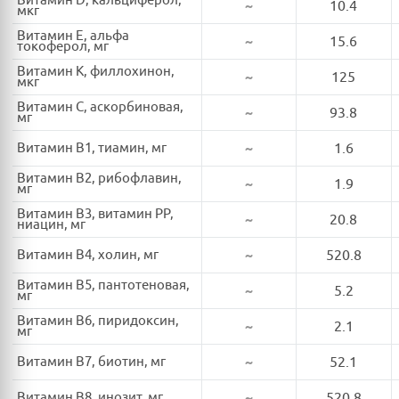
Витамин D, кальциферол,
~
10.4
мкг
Витамин E, альфа
~
15.6
токоферол, мг
Витамин K, филлохинон,
~
125
мкг
Витамин C, аскорбиновая,
~
93.8
мг
Витамин B1, тиамин, мг
~
1.6
Витамин B2, рибофлавин,
~
1.9
мг
Витамин B3, витамин PP,
~
20.8
ниацин, мг
Витамин B4, холин, мг
~
520.8
Витамин B5, пантотеновая,
~
5.2
мг
Витамин B6, пиридоксин,
~
2.1
мг
Витамин B7, биотин, мг
~
52.1
Витамин B8, инозит, мг
~
520.8