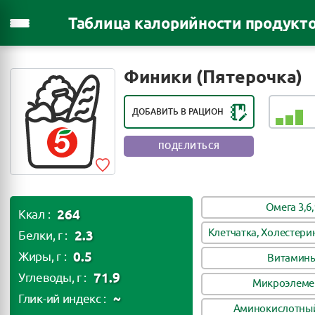
Таблица калорийности продукт
РЕЙТИНГ ПОЛЕЗНОСТИ ПРОДУКТА:
ПОЛЕЗЕН В НЕБОЛЬШИХ
Финики (Пятерочка)
КОЛИЧЕСТВАХ
ДОБАВИТЬ В РАЦИОН
ПОДЕЛИТЬСЯ
Омега 3,6,
264
Ккал :
Клетчатка, Холестери
2.3
Белки, г :
0.5
Жиры, г :
Витамин
71.9
Углеводы, г :
Микроэлеме
~
Глик-ий индекс :
Аминокислотный