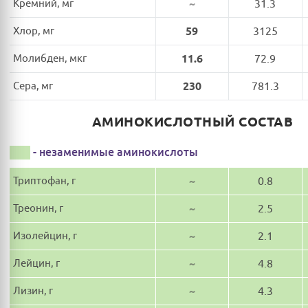
Кремний, мг
~
31.3
Хлор, мг
59
3125
Молибден, мкг
11.6
72.9
Сера, мг
230
781.3
АМИНОКИСЛОТНЫЙ СОСТАВ
- незаменимые аминокислоты
Триптофан, г
~
0.8
Треонин, г
~
2.5
Изолейцин, г
~
2.1
Лейцин, г
~
4.8
Лизин, г
~
4.3