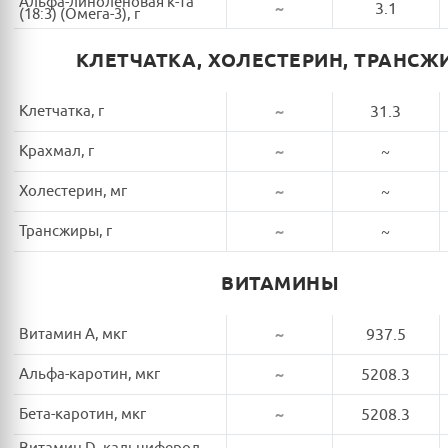
Альфа-линоленовая к-та
~
3.1
(18:3) (Омега-3), г
КЛЕТЧАТКА, ХОЛЕСТЕРИН, ТРАНСЖ
Клетчатка, г
~
31.3
Крахмал, г
~
~
Холестерин, мг
~
~
Трансжиры, г
~
~
ВИТАМИНЫ
Витамин A, мкг
~
937.5
Альфа-каротин, мкг
~
5208.3
Бета-каротин, мкг
~
5208.3