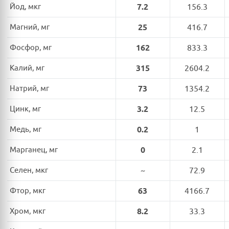
Йод, мкг
7.2
156.3
Магний, мг
25
416.7
Фосфор, мг
162
833.3
Калий, мг
315
2604.2
Натрий, мг
73
1354.2
Цинк, мг
3.2
12.5
Медь, мг
0.2
1
Марганец, мг
0
2.1
Селен, мкг
~
72.9
Фтор, мкг
63
4166.7
Хром, мкг
8.2
33.3