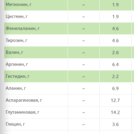
Метионин, г
~
1.9
Цистеин, г
~
1.9
Фенилаланин, г
~
4.6
Тирозин, г
~
4.6
Валин, г
~
2.6
Аргинин, г
~
6.4
Гистидин, г
~
2.2
Аланин, г
~
6.9
Аспарагиновая, г
~
12.7
Глутаминовая, г
~
14.2
Глицин, г
~
3.6