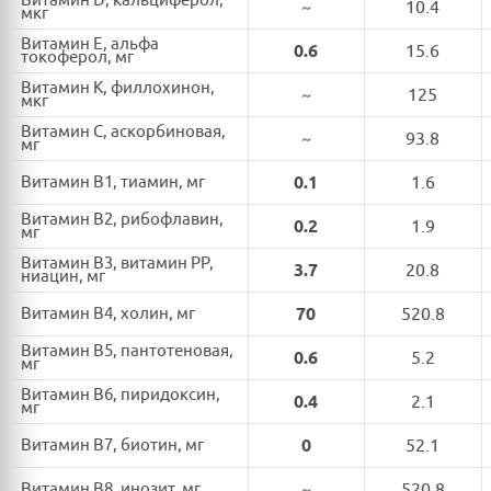
Витамин D, кальциферол,
~
10.4
мкг
Витамин E, альфа
0.6
15.6
токоферол, мг
Витамин K, филлохинон,
~
125
мкг
Витамин C, аскорбиновая,
~
93.8
мг
Витамин B1, тиамин, мг
0.1
1.6
Витамин B2, рибофлавин,
0.2
1.9
мг
Витамин B3, витамин PP,
3.7
20.8
ниацин, мг
Витамин B4, холин, мг
70
520.8
Витамин B5, пантотеновая,
0.6
5.2
мг
Витамин B6, пиридоксин,
0.4
2.1
мг
Витамин B7, биотин, мг
0
52.1
Витамин B8, инозит, мг
~
520.8