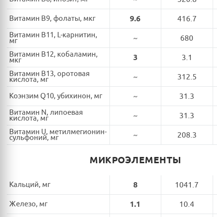
Витамин B9, фолаты, мкг
9.6
416.7
Витамин B11, L-карнитин,
~
680
мг
Витамин B12, кобаламин,
3
3.1
мкг
Витамин B13, оротовая
~
312.5
кислота, мг
Коэнзим Q10, убихинон, мг
~
31.3
Витамин N, липоевая
~
31.3
кислота, мг
Витамин U, метилмегионин-
~
208.3
сульфоний, мг
МИКРОЭЛЕМЕНТЫ
Кальций, мг
8
1041.7
Железо, мг
1.1
10.4