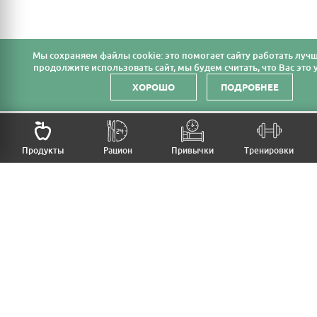
Мы cохраняем файлы cookie: это помогает сайту работать лучш
продолжите использовать сайт, мы будем считать, что Вас это у
ХОРОШО
ПОДРОБНЕЕ
НАЗАД
Продукты
Рацион
Привычки
Тренировки
MFB
МОЙ РАЦИОН
МОИ ПРИВЫЧКИ
МОИ ТРЕНИРОВКИ
ПРОДУКТЫ