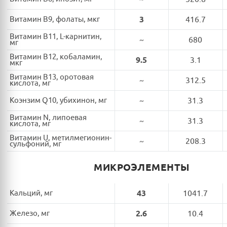
Витамин B9, фолаты, мкг
3
416.7
Витамин B11, L-карнитин,
~
680
мг
Витамин B12, кобаламин,
9.5
3.1
мкг
Витамин B13, оротовая
~
312.5
кислота, мг
Коэнзим Q10, убихинон, мг
~
31.3
Витамин N, липоевая
~
31.3
кислота, мг
Витамин U, метилмегионин-
~
208.3
сульфоний, мг
МИКРОЭЛЕМЕНТЫ
Кальций, мг
43
1041.7
Железо, мг
2.6
10.4