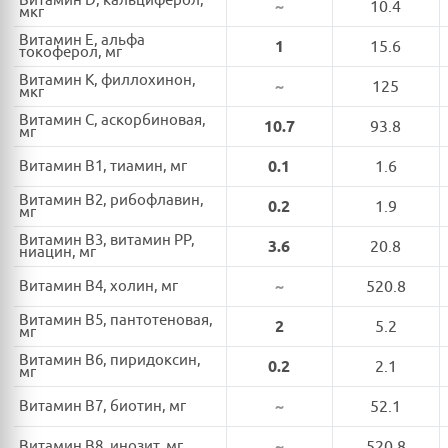
Витамин D, кальциферол,
~
10.4
мкг
Витамин E, альфа
1
15.6
токоферол, мг
Витамин K, филлохинон,
~
125
мкг
Витамин C, аскорбиновая,
10.7
93.8
мг
Витамин B1, тиамин, мг
0.1
1.6
Витамин B2, рибофлавин,
0.2
1.9
мг
Витамин B3, витамин PP,
3.6
20.8
ниацин, мг
Витамин B4, холин, мг
~
520.8
Витамин B5, пантотеновая,
2
5.2
мг
Витамин B6, пиридоксин,
0.2
2.1
мг
Витамин B7, биотин, мг
~
52.1
Витамин B8, инозит, мг
~
520.8