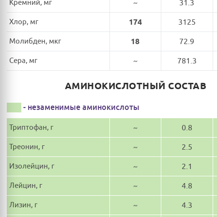
Кремний, мг
~
31.3
Хлор, мг
174
3125
Молибден, мкг
18
72.9
Сера, мг
~
781.3
АМИНОКИСЛОТНЫЙ СОСТАВ
- незаменимые аминокислоты
Триптофан, г
~
0.8
Треонин, г
~
2.5
Изолейцин, г
~
2.1
Лейцин, г
~
4.8
Лизин, г
~
4.3