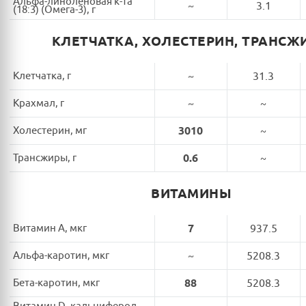
Альфа-линоленовая к-та
~
3.1
(18:3) (Омега-3), г
КЛЕТЧАТКА, ХОЛЕСТЕРИН, ТРАНСЖ
Клетчатка, г
~
31.3
Крахмал, г
~
~
Холестерин, мг
3010
~
Трансжиры, г
0.6
~
ВИТАМИНЫ
Витамин A, мкг
7
937.5
Альфа-каротин, мкг
~
5208.3
Бета-каротин, мкг
88
5208.3