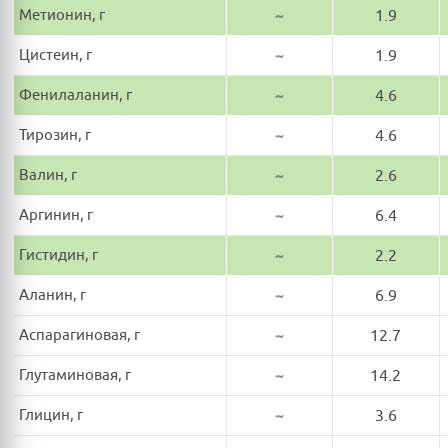
Метионин, г
~
1.9
Цистеин, г
~
1.9
Фенилаланин, г
~
4.6
Тирозин, г
~
4.6
Валин, г
~
2.6
Аргинин, г
~
6.4
Гистидин, г
~
2.2
Аланин, г
~
6.9
Аспарагиновая, г
~
12.7
Глутаминовая, г
~
14.2
Глицин, г
~
3.6