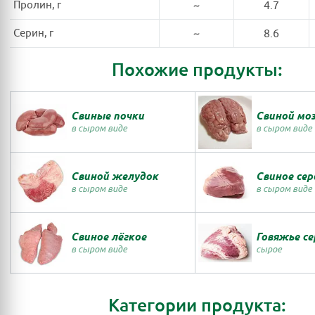
Пролин, г
~
4.7
Серин, г
~
8.6
Похожие продукты:
Свиные почки
Свиной моз
в сыром виде
в сыром виде
Свиной желудок
Свиное сер
в сыром виде
в сыром виде
Свиное лёгкое
Говяжье се
в сыром виде
сырое
Категории продукта: