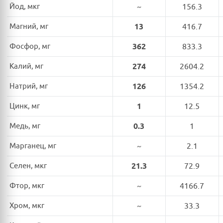
Йод, мкг
~
156.3
Магний, мг
13
416.7
Фосфор, мг
362
833.3
Калий, мг
274
2604.2
Натрий, мг
126
1354.2
Цинк, мг
1
12.5
Медь, мг
0.3
1
Марганец, мг
~
2.1
Селен, мкг
21.3
72.9
Фтор, мкг
~
4166.7
Хром, мкг
~
33.3