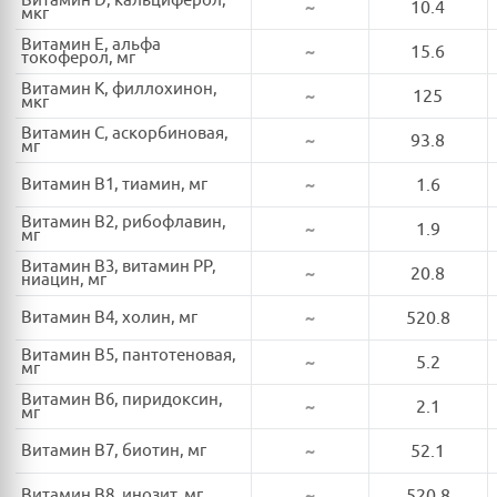
Витамин D, кальциферол,
~
10.4
мкг
Витамин E, альфа
~
15.6
токоферол, мг
Витамин K, филлохинон,
~
125
мкг
Витамин C, аскорбиновая,
~
93.8
мг
Витамин B1, тиамин, мг
~
1.6
Витамин B2, рибофлавин,
~
1.9
мг
Витамин B3, витамин PP,
~
20.8
ниацин, мг
Витамин B4, холин, мг
~
520.8
Витамин B5, пантотеновая,
~
5.2
мг
Витамин B6, пиридоксин,
~
2.1
мг
Витамин B7, биотин, мг
~
52.1
Витамин B8, инозит, мг
~
520.8