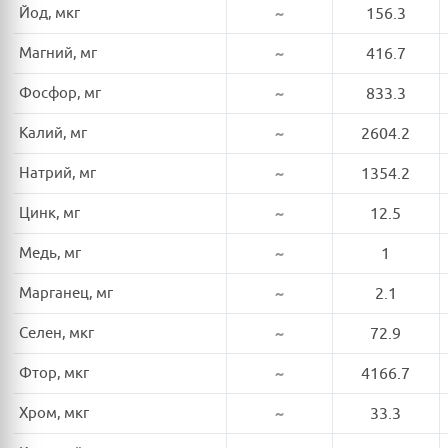
Йод, мкг
~
156.3
Магний, мг
~
416.7
Фосфор, мг
~
833.3
Калий, мг
~
2604.2
Натрий, мг
~
1354.2
Цинк, мг
~
12.5
Медь, мг
~
1
Марганец, мг
~
2.1
Селен, мкг
~
72.9
Фтор, мкг
~
4166.7
Хром, мкг
~
33.3