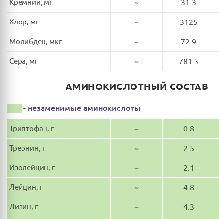
Кремний, мг
~
31.3
Хлор, мг
~
3125
Молибден, мкг
~
72.9
Сера, мг
~
781.3
АМИНОКИСЛОТНЫЙ СОСТАВ
- незаменимые аминокислоты
Триптофан, г
~
0.8
Треонин, г
~
2.5
Изолейцин, г
~
2.1
Лейцин, г
~
4.8
Лизин, г
~
4.3