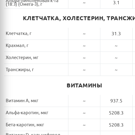
Альфа-линоленовая к-та
~
3.1
(18:3) (Омега-3), г
КЛЕТЧАТКА, ХОЛЕСТЕРИН, ТРАНСЖ
Клетчатка, г
~
31.3
Крахмал, г
~
~
Холестерин, мг
~
~
Трансжиры, г
~
~
ВИТАМИНЫ
Витамин A, мкг
~
937.5
Альфа-каротин, мкг
~
5208.3
Бета-каротин, мкг
~
5208.3