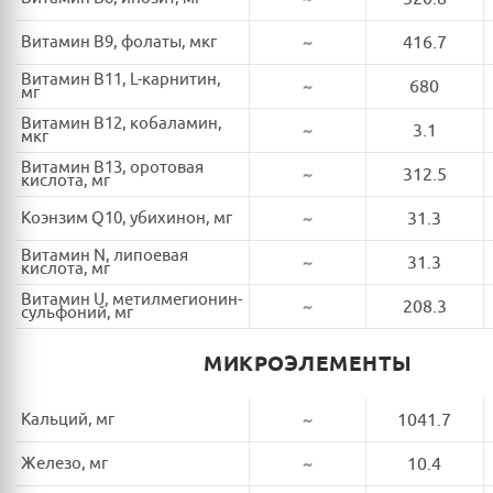
Витамин B9, фолаты, мкг
~
416.7
Витамин B11, L-карнитин,
~
680
мг
Витамин B12, кобаламин,
~
3.1
мкг
Витамин B13, оротовая
~
312.5
кислота, мг
Коэнзим Q10, убихинон, мг
~
31.3
Витамин N, липоевая
~
31.3
кислота, мг
Витамин U, метилмегионин-
~
208.3
сульфоний, мг
МИКРОЭЛЕМЕНТЫ
Кальций, мг
~
1041.7
Железо, мг
~
10.4