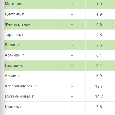
Метионин, г
~
1.9
Цистеин, г
~
1.9
Фенилаланин, г
~
4.6
Тирозин, г
~
4.6
Валин, г
~
2.6
Аргинин, г
~
6.4
Гистидин, г
~
2.2
Аланин, г
~
6.9
Аспарагиновая, г
~
12.7
Глутаминовая, г
~
14.2
Глицин, г
~
3.6