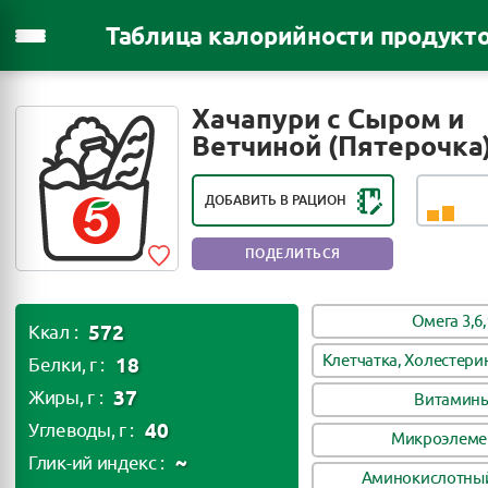
Таблица калорийности продукт
РЕЙТИНГ ПОЛЕЗНОСТИ ПРОДУКТА:
Хачапури с Сыром и
ВРЕДЕН ПРИ ЧАСТОМ
Ветчиной (Пятерочка
УПОРТРЕБЛЕНИИ
ДОБАВИТЬ В РАЦИОН
ПОДЕЛИТЬСЯ
Омега 3,6,
572
Ккал :
Клетчатка, Холестери
18
Белки, г :
37
Жиры, г :
Витамин
40
Углеводы, г :
Микроэлеме
~
Глик-ий индекс :
Аминокислотный