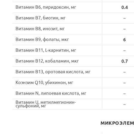
Витамин B6, пиридоксин, мг
0.4
Витамин B7, биотин, мг
~
Витамин B8, инозит, мг
~
Витамин B9, фолаты, мкг
6
Витамин B11, L-карнитин, мг
~
Витамин B12, кобаламин, мкг
0.7
Витамин B13, оротовая кислота, мг
~
Коэнзим Q10, убихинон, мг
~
Витамин N, липоевая кислота, мг
~
Витамин U, метилмегионин-
~
сульфоний, мг
МИКРОЭЛЕ