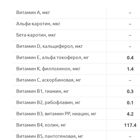
Витамин A, мкг
~
Альфа-каротин, мкг
~
Бета-каротин, мкг
~
Витамин D, кальциферол, мкг
~
Витамин E, альфа токоферол, мг
0.4
Витамин K, филлохинон, мкг
1.4
Витамин C, аскорбиновая, мг
~
Витамин B1, тиамин, мг
0.3
Витамин B2, рибофлавин, мг
0.1
Витамин B3, витамин PP, ниацин, мг
4.2
Витамин B4, холин, мг
117.4
Витамин B5, пантотеновая, мг
~