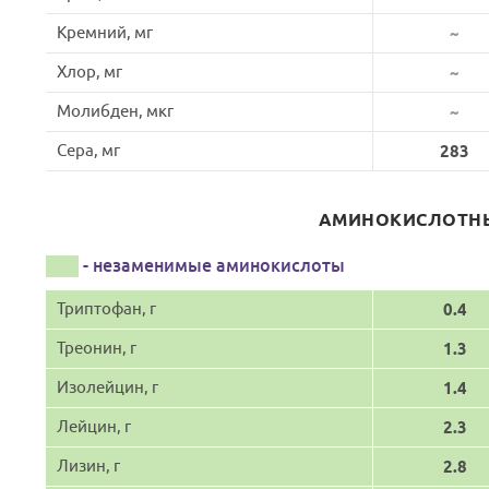
Кремний, мг
~
Хлор, мг
~
Молибден, мкг
~
Сера, мг
283
АМИНОКИСЛОТНЫ
- незаменимые аминокислоты
Триптофан, г
0.4
Треонин, г
1.3
Изолейцин, г
1.4
Лейцин, г
2.3
Лизин, г
2.8