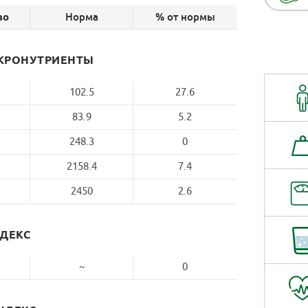
Норма
% от нормы
во
КРОНУТРИЕНТЫ
102.5
27.6
83.9
5.2
248.3
0
2158.4
7.4
2450
2.6
НДЕКС
~
0