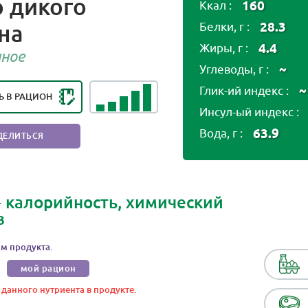
 дикого
160
Ккал :
на
28.3
Белки, г :
НГ ПОЛЕЗНОСТИ ПРОДУКТА:
4.4
Жиры, г :
Ь ПОЛЕЗНЫЙ ПРОДУКТ
нное
~
Углеводы, г :
~
Глик-ий индекс :
Ь В РАЦИОН
Инсул-ый индекс :
63.9
Вода, г :
ДЕЛИТЬСЯ
- калорийность, химический
в
м продукта.
мой рацион
 данного нутриента в продукте.