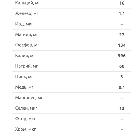
Кальций, мг
16
Железо, мг
1.1
Йод, мкг
~
Магний, мг
27
Фосфор, мг
134
Калий, мг
396
Натрий, мг
60
Цинк, мг
3
Медь, мг
0.1
Марганец, мг
~
Селен, мкг
13
Фтор, мкг
~
Хром, мкг
~