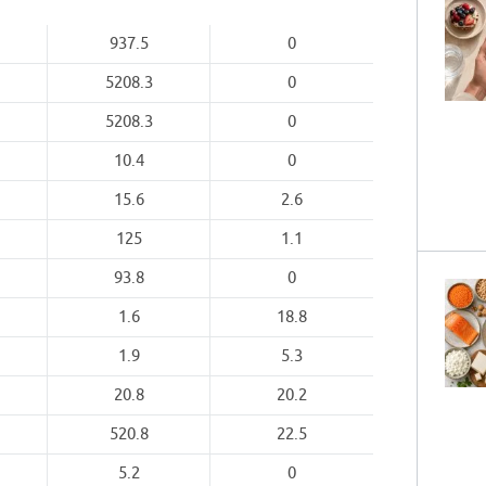
937.5
0
5208.3
0
5208.3
0
10.4
0
15.6
2.6
125
1.1
93.8
0
1.6
18.8
1.9
5.3
20.8
20.2
520.8
22.5
5.2
0