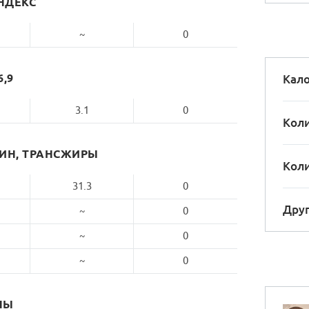
НДЕКС
~
0
6,9
Кало
3.1
0
Коли
РИН, ТРАНСЖИРЫ
Коли
31.3
0
Друг
~
0
~
0
~
0
НЫ