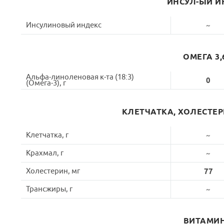
ИНСУЛ-ЫЙ И
Инсулиновый индекс
~
ОМЕГА 3,
Альфа-линоленовая к-та (18:3)
0
(Омега-3), г
КЛЕТЧАТКА, ХОЛЕСТЕ
Клетчатка, г
~
Крахмал, г
~
Холестерин, мг
77
Трансжиры, г
~
ВИТАМИ