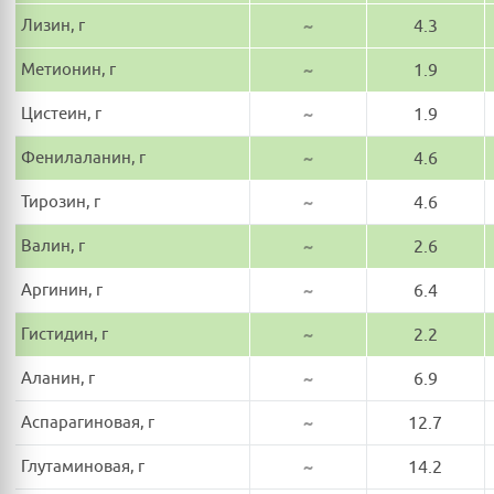
Лизин, г
~
4.3
Метионин, г
~
1.9
Цистеин, г
~
1.9
Фенилаланин, г
~
4.6
Тирозин, г
~
4.6
Валин, г
~
2.6
Аргинин, г
~
6.4
Гистидин, г
~
2.2
Аланин, г
~
6.9
Аспарагиновая, г
~
12.7
Глутаминовая, г
~
14.2