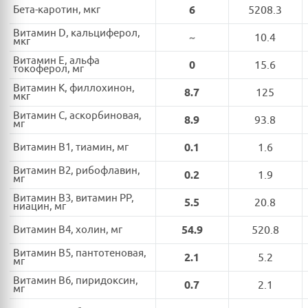
Бета-каротин, мкг
6
5208.3
Витамин D, кальциферол,
~
10.4
мкг
Витамин E, альфа
0
15.6
токоферол, мг
Витамин K, филлохинон,
8.7
125
мкг
Витамин C, аскорбиновая,
8.9
93.8
мг
Витамин B1, тиамин, мг
0.1
1.6
Витамин B2, рибофлавин,
0.2
1.9
мг
Витамин B3, витамин PP,
5.5
20.8
ниацин, мг
Витамин B4, холин, мг
54.9
520.8
Витамин B5, пантотеновая,
2.1
5.2
мг
Витамин B6, пиридоксин,
0.7
2.1
мг