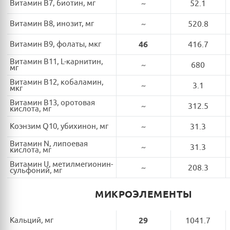
Витамин B7, биотин, мг
~
52.1
Витамин B8, инозит, мг
~
520.8
Витамин B9, фолаты, мкг
46
416.7
Витамин B11, L-карнитин,
~
680
мг
Витамин B12, кобаламин,
~
3.1
мкг
Витамин B13, оротовая
~
312.5
кислота, мг
Коэнзим Q10, убихинон, мг
~
31.3
Витамин N, липоевая
~
31.3
кислота, мг
Витамин U, метилмегионин-
~
208.3
сульфоний, мг
МИКРОЭЛЕМЕНТЫ
Кальций, мг
29
1041.7