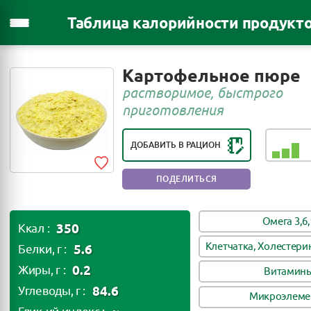
Таблица калорийности продукт
Картофельное пюре
РЕЙТИНГ ПОЛЕЗНОСТИ ПРОДУКТА:
растворимое, быстрого
ПОЛЕЗЕН В НЕБОЛЬШИХ
приготовления
КОЛИЧЕСТВАХ
ДОБАВИТЬ В РАЦИОН
ПОДЕЛИТЬСЯ
Омега 3,6,
350
Ккал :
Клетчатка, Холестери
5.6
Белки, г :
0.2
Жиры, г :
Витамин
84.6
Углеводы, г :
Микроэлеме