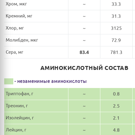
Хром, мкг
~
33.3
Кремний, мг
~
31.3
Хлор, мг
~
3125
Молибден, мкг
~
72.9
Сера, мг
83.4
781.3
АМИНОКИСЛОТНЫЙ СОСТАВ
- незаменимые аминокислоты
Триптофан, г
~
0.8
Треонин, г
~
2.5
Изолейцин, г
~
2.1
Лейцин, г
~
4.8