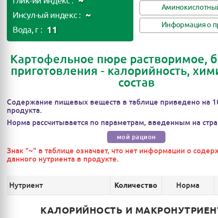
~
Глик-ий индекс :
Аминокислотный
~
Инсул-ый индекс :
Информация о п
11
Вода, г :
Картофельное пюре растворимое, б
приготовления - калорийность, хим
состав
Содержание пищевых веществ в таблице приведено на 1
продукта.
Норма рассчитывается по параметрам, введенным на стра
мой рацион
Знак "~" в таблице означает, что нет информации о соде
данного нутриента в продукте.
Нутриент
Норма
Количество
КАЛОРИЙНОСТЬ И МАКРОНУТРИЕ