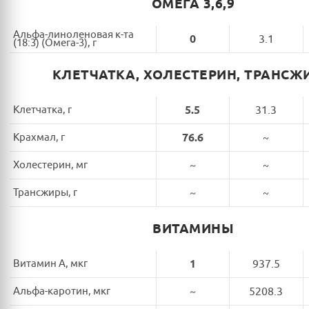
ОМЕГА 3,6,9
Альфа-линоленовая к-та
0
3.1
(18:3) (Омега-3), г
КЛЕТЧАТКА, ХОЛЕСТЕРИН, ТРАНСЖ
Клетчатка, г
5.5
31.3
Крахмал, г
76.6
~
Холестерин, мг
~
~
Трансжиры, г
~
~
ВИТАМИНЫ
Витамин A, мкг
1
937.5
Альфа-каротин, мкг
~
5208.3