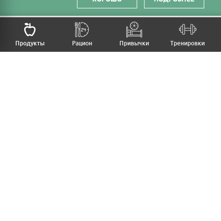
НАЗАД
Продукты
Рацион
Привычки
Тренировки
MFB
МОЙ РАЦИОН
МОИ ПРИВЫЧКИ
МОИ ТРЕНИРОВКИ
ПРОДУКТЫ
ПРОГРЕСС (ВЕС/ЗАМЕРЫ)
ЛИЧНЫЙ КАБИНЕТ
СТАТЬИ
КАЛЬКУЛЯТОРЫ