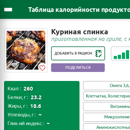
Таблица калорийности продукт
РЕЙТИНГ ПОЛЕЗНОСТИ ПРОДУКТА:
Куриная спинка
ПОЛЕЗНЫЙ ПРОДУКТ
приготовленная на гриле, с
ДОБАВИТЬ В РАЦИОН
ПОДЕЛИТЬСЯ
Омега 3,6,
260
Ккал :
Клетчатка, Холестери
23.2
Белки, г :
18.6
Жиры, г :
Витамин
~
Углеводы, г :
Микроэлеме
~
Глик-ий индекс :
Аминокислотный