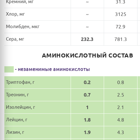
Кремний, мг
~
31.3
Хлор, мг
~
3125
Молибден, мкг
~
72.9
Сера, мг
232.3
781.3
АМИНОКИСЛОТНЫЙ СОСТАВ
- незаменимые аминокислоты
Триптофан, г
0.2
0.8
Треонин, г
0.7
2.5
Изолейцин, г
1
2.1
Лейцин, г
1.8
4.8
Лизин, г
1.9
4.3