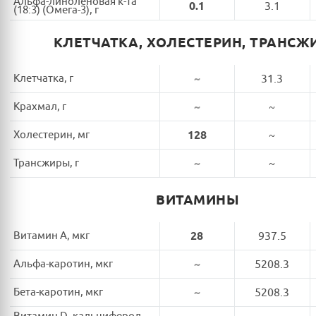
Альфа-линоленовая к-та
0.1
3.1
(18:3) (Омега-3), г
КЛЕТЧАТКА, ХОЛЕСТЕРИН, ТРАНСЖ
Клетчатка, г
~
31.3
Крахмал, г
~
~
Холестерин, мг
128
~
Трансжиры, г
~
~
ВИТАМИНЫ
Витамин A, мкг
28
937.5
Альфа-каротин, мкг
~
5208.3
Бета-каротин, мкг
~
5208.3