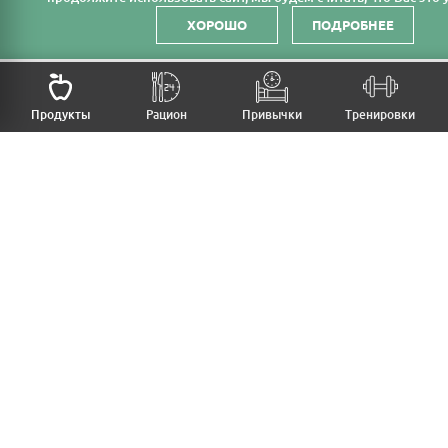
ХОРОШО
ПОДРОБНЕЕ
НАЗАД
Продукты
Рацион
Привычки
Тренировки
MFB
МОЙ РАЦИОН
МОИ ПРИВЫЧКИ
МОИ ТРЕНИРОВКИ
ПРОДУКТЫ
ПРОГРЕСС (ВЕС/ЗАМЕРЫ)
ЛИЧНЫЙ КАБИНЕТ
СТАТЬИ
КАЛЬКУЛЯТОРЫ