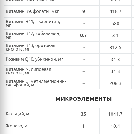
Витамин B9, фолаты, мкг
9
416.7
Витамин B11, L-карнитин,
~
680
мг
Витамин B12, кобаламин,
0.7
3.1
мкг
Витамин B13, оротовая
~
312.5
кислота, мг
Коэнзим Q10, убихинон, мг
~
31.3
Витамин N, липоевая
~
31.3
кислота, мг
Витамин U, метилмегионин-
~
208.3
сульфоний, мг
МИКРОЭЛЕМЕНТЫ
Кальций, мг
35
1041.7
Железо, мг
1
10.4