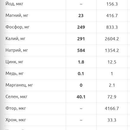
Йод, мкг
~
156.3
Магний, мг
23
416.7
Фосфор, мг
249
833.3
Калий, мг
291
2604.2
Натрий, мг
584
1354.2
Цинк, мг
1.8
12.5
Медь, мг
0.1
1
Марганец, мг
0
2.1
Селен, мкг
40.1
72.9
Фтор, мкг
~
4166.7
Хром, мкг
~
33.3