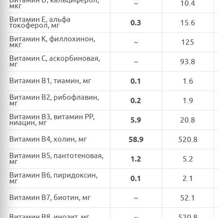
Витамин D, кальциферол,
~
10.4
мкг
Витамин E, альфа
0.3
15.6
токоферол, мг
Витамин K, филлохинон,
~
125
мкг
Витамин C, аскорбиновая,
~
93.8
мг
Витамин B1, тиамин, мг
0.1
1.6
Витамин B2, рибофлавин,
0.2
1.9
мг
Витамин B3, витамин PP,
5.9
20.8
ниацин, мг
Витамин B4, холин, мг
58.9
520.8
Витамин B5, пантотеновая,
1.2
5.2
мг
Витамин B6, пиридоксин,
0.1
2.1
мг
Витамин B7, биотин, мг
~
52.1
Витамин B8, инозит, мг
~
520.8