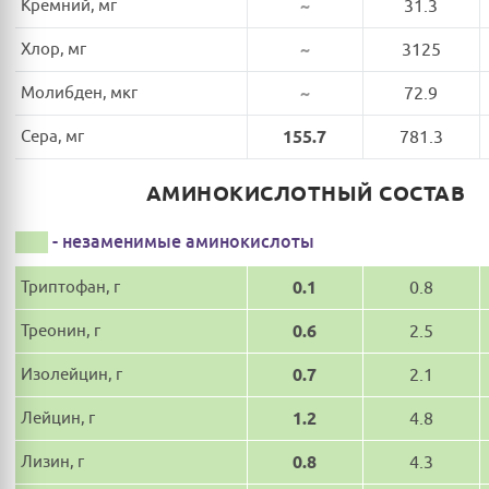
Кремний, мг
~
31.3
Хлор, мг
~
3125
Молибден, мкг
~
72.9
Сера, мг
155.7
781.3
АМИНОКИСЛОТНЫЙ СОСТАВ
- незаменимые аминокислоты
Триптофан, г
0.1
0.8
Треонин, г
0.6
2.5
Изолейцин, г
0.7
2.1
Лейцин, г
1.2
4.8
Лизин, г
0.8
4.3