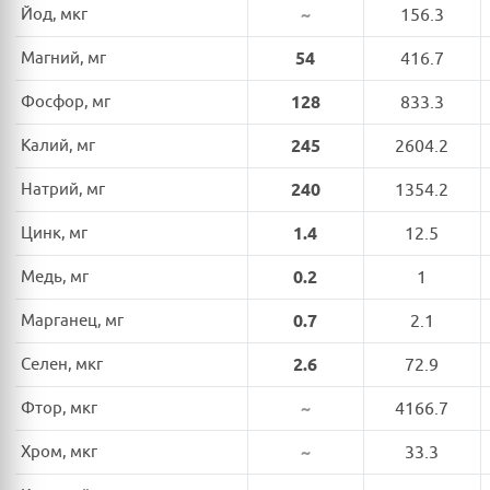
Йод, мкг
~
156.3
Магний, мг
54
416.7
Фосфор, мг
128
833.3
Калий, мг
245
2604.2
Натрий, мг
240
1354.2
Цинк, мг
1.4
12.5
Медь, мг
0.2
1
Марганец, мг
0.7
2.1
Селен, мкг
2.6
72.9
Фтор, мкг
~
4166.7
Хром, мкг
~
33.3