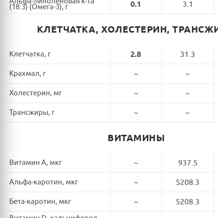
Альфа-линоленовая к-та
0.1
3.1
(18:3) (Омега-3), г
КЛЕТЧАТКА, ХОЛЕСТЕРИН, ТРАНСЖ
Клетчатка, г
2.8
31.3
Крахмал, г
~
~
Холестерин, мг
~
~
Трансжиры, г
~
~
ВИТАМИНЫ
Витамин A, мкг
~
937.5
Альфа-каротин, мкг
~
5208.3
Бета-каротин, мкг
~
5208.3