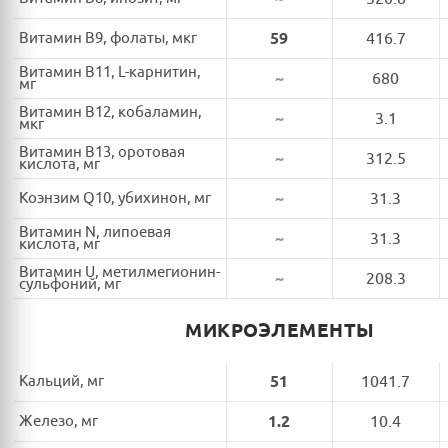
Витамин B9, фолаты, мкг
59
416.7
Витамин B11, L-карнитин,
~
680
мг
Витамин B12, кобаламин,
~
3.1
мкг
Витамин B13, оротовая
~
312.5
кислота, мг
Коэнзим Q10, убихинон, мг
~
31.3
Витамин N, липоевая
~
31.3
кислота, мг
Витамин U, метилмегионин-
~
208.3
сульфоний, мг
МИКРОЭЛЕМЕНТЫ
Кальций, мг
51
1041.7
Железо, мг
1.2
10.4