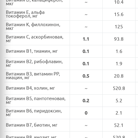
Витамин D, кальциферол,
~
10.4
мкг
Витамин E, альфа
~
15.6
токоферол, мг
Витамин K, филлохинон,
~
125
мкг
Витамин C, аскорбиновая,
1.1
93.8
мг
Витамин B1, тиамин, мг
0.1
1.6
Витамин B2, рибофлавин,
0.1
1.9
мг
Витамин B3, витамин PP,
0.5
20.8
ниацин, мг
Витамин B4, холин, мг
~
520.8
Витамин B5, пантотеновая,
0.2
5.2
мг
Витамин B6, пиридоксин,
0
2.1
мг
Витамин B7, биотин, мг
~
52.1
Витамин B8, инозит, мг
~
520.8