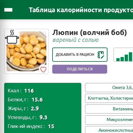
Таблица калорийности продукт
РЕЙТИНГ ПОЛЕЗНОСТИ ПРОДУКТА:
Люпин (волчий боб)
ОЧЕНЬ ПОЛЕЗНЫЙ ПРОДУКТ
вареный с солью
ДОБАВИТЬ В РАЦИОН
ПОДЕЛИТЬСЯ
Омега 3,6,
116
Ккал :
Клетчатка, Холестери
15.6
Белки, г :
2.9
Жиры, г :
Витамин
9.3
Углеводы, г :
Микроэлеме
15
Глик-ий индекс :
Аминокислотный