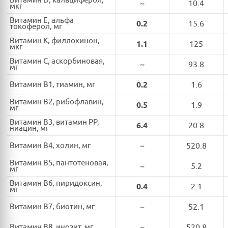
Витамин D, кальциферол,
~
10.4
мкг
Витамин E, альфа
0.2
15.6
токоферол, мг
Витамин K, филлохинон,
1.1
125
мкг
Витамин C, аскорбиновая,
~
93.8
мг
Витамин B1, тиамин, мг
0.2
1.6
Витамин B2, рибофлавин,
0.5
1.9
мг
Витамин B3, витамин PP,
6.4
20.8
ниацин, мг
Витамин B4, холин, мг
~
520.8
Витамин B5, пантотеновая,
~
5.2
мг
Витамин B6, пиридоксин,
0.4
2.1
мг
Витамин B7, биотин, мг
~
52.1
Витамин B8, инозит, мг
~
520.8