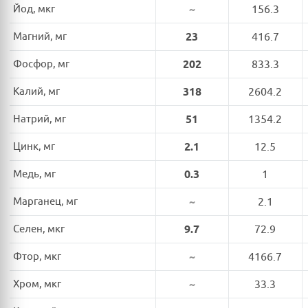
Йод, мкг
~
156.3
Магний, мг
23
416.7
Фосфор, мг
202
833.3
Калий, мг
318
2604.2
Натрий, мг
51
1354.2
Цинк, мг
2.1
12.5
Медь, мг
0.3
1
Марганец, мг
~
2.1
Селен, мкг
9.7
72.9
Фтор, мкг
~
4166.7
Хром, мкг
~
33.3