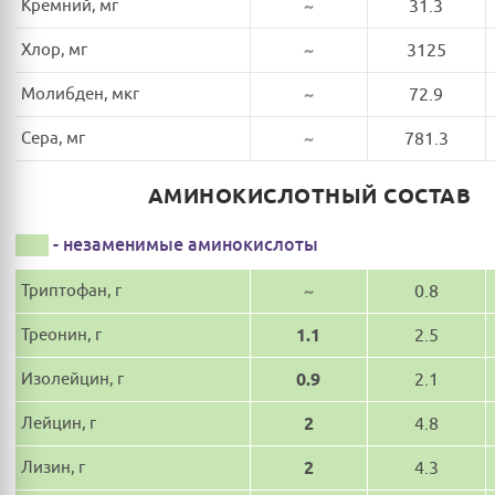
Кремний, мг
~
31.3
Хлор, мг
~
3125
Молибден, мкг
~
72.9
Сера, мг
~
781.3
АМИНОКИСЛОТНЫЙ СОСТАВ
- незаменимые аминокислоты
Триптофан, г
~
0.8
Треонин, г
1.1
2.5
Изолейцин, г
0.9
2.1
Лейцин, г
2
4.8
Лизин, г
2
4.3