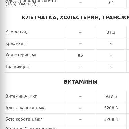
Альфа-линоленовая к-та
~
3.1
(18:3) (Омега-3), г
КЛЕТЧАТКА, ХОЛЕСТЕРИН, ТРАНСЖ
Клетчатка, г
~
31.3
Крахмал, г
~
~
Холестерин, мг
85
~
Трансжиры, г
~
~
ВИТАМИНЫ
Витамин A, мкг
~
937.5
Альфа-каротин, мкг
~
5208.3
Бета-каротин, мкг
~
5208.3