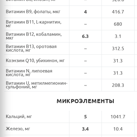
Витамин B9, фолаты, мкг
4
416.7
Витамин B11, L-карнитин,
~
680
мг
Витамин B12, кобаламин,
6.3
3.1
мкг
Витамин B13, оротовая
~
312.5
кислота, мг
Коэнзим Q10, убихинон, мг
~
31.3
Витамин N, липоевая
~
31.3
кислота, мг
Витамин U, метилмегионин-
~
208.3
сульфоний, мг
МИКРОЭЛЕМЕНТЫ
Кальций, мг
5
1041.7
Железо, мг
3.4
10.4