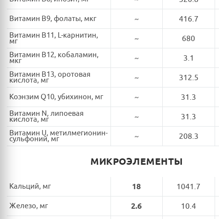
Витамин B9, фолаты, мкг
~
416.7
Витамин B11, L-карнитин,
~
680
мг
Витамин B12, кобаламин,
~
3.1
мкг
Витамин B13, оротовая
~
312.5
кислота, мг
Коэнзим Q10, убихинон, мг
~
31.3
Витамин N, липоевая
~
31.3
кислота, мг
Витамин U, метилмегионин-
~
208.3
сульфоний, мг
МИКРОЭЛЕМЕНТЫ
Кальций, мг
18
1041.7
Железо, мг
2.6
10.4