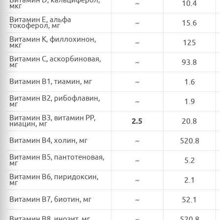
Витамин D, кальциферол,
~
10.4
мкг
Витамин E, альфа
~
15.6
токоферол, мг
Витамин K, филлохинон,
~
125
мкг
Витамин C, аскорбиновая,
~
93.8
мг
Витамин B1, тиамин, мг
~
1.6
Витамин B2, рибофлавин,
~
1.9
мг
Витамин B3, витамин PP,
2.5
20.8
ниацин, мг
Витамин B4, холин, мг
~
520.8
Витамин B5, пантотеновая,
~
5.2
мг
Витамин B6, пиридоксин,
~
2.1
мг
Витамин B7, биотин, мг
~
52.1
Витамин B8, инозит, мг
~
520.8