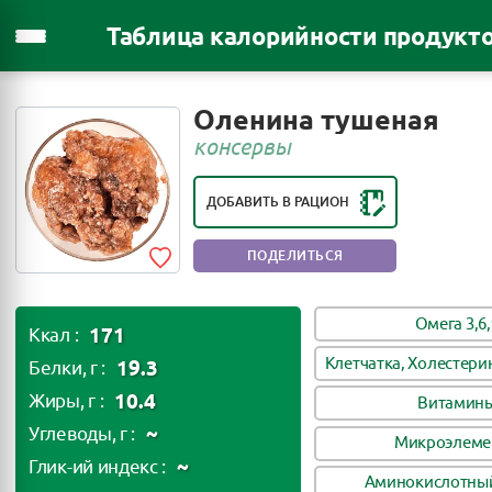
Таблица калорийности продукт
Оленина тушеная
консервы
ДОБАВИТЬ В РАЦИОН
ПОДЕЛИТЬСЯ
Омега 3,6,
171
Ккал :
Клетчатка, Холестери
19.3
Белки, г :
10.4
Жиры, г :
Витамин
~
Углеводы, г :
Микроэлеме
~
Глик-ий индекс :
Аминокислотный