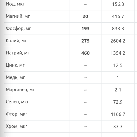
Йод, мкг
~
156.3
Магний, мг
20
416.7
Фосфор, мг
193
833.3
Калий, мг
275
2604.2
Натрий, мг
460
1354.2
Цинк, мг
~
12.5
Медь, мг
~
1
Марганец, мг
~
2.1
Селен, мкг
~
72.9
Фтор, мкг
~
4166.7
Хром, мкг
~
33.3