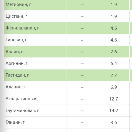
Метионин, г
~
1.9
Цистеин, г
~
1.9
Фенилаланин, г
~
4.6
Тирозин, г
~
4.6
Валин, г
~
2.6
Аргинин, г
~
6.4
Гистидин, г
~
2.2
Аланин, г
~
6.9
Аспарагиновая, г
~
12.7
Глутаминовая, г
~
14.2
Глицин, г
~
3.6