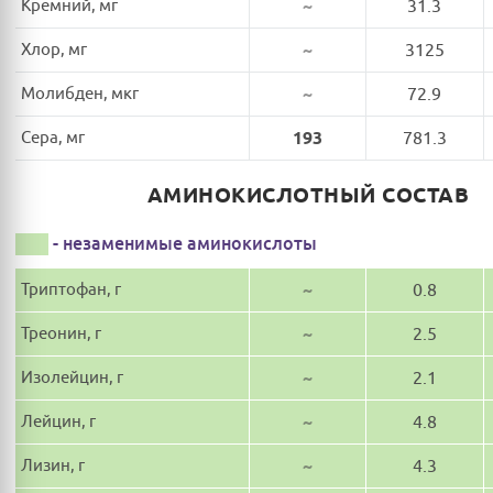
Кремний, мг
~
31.3
Хлор, мг
~
3125
Молибден, мкг
~
72.9
Сера, мг
193
781.3
АМИНОКИСЛОТНЫЙ СОСТАВ
- незаменимые аминокислоты
Триптофан, г
~
0.8
Треонин, г
~
2.5
Изолейцин, г
~
2.1
Лейцин, г
~
4.8
Лизин, г
~
4.3