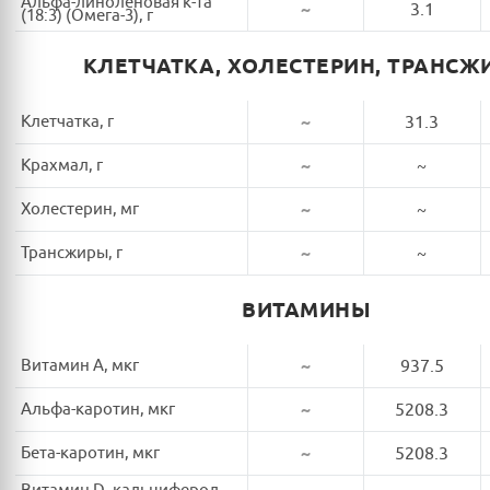
Альфа-линоленовая к-та
~
3.1
(18:3) (Омега-3), г
КЛЕТЧАТКА, ХОЛЕСТЕРИН, ТРАНСЖ
Клетчатка, г
~
31.3
Крахмал, г
~
~
Холестерин, мг
~
~
Трансжиры, г
~
~
ВИТАМИНЫ
Витамин A, мкг
~
937.5
Альфа-каротин, мкг
~
5208.3
Бета-каротин, мкг
~
5208.3