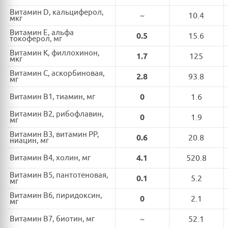
Витамин D, кальциферол,
~
10.4
мкг
Витамин E, альфа
0.5
15.6
токоферол, мг
Витамин K, филлохинон,
1.7
125
мкг
Витамин C, аскорбиновая,
2.8
93.8
мг
Витамин B1, тиамин, мг
0
1.6
Витамин B2, рибофлавин,
0
1.9
мг
Витамин B3, витамин PP,
0.6
20.8
ниацин, мг
Витамин B4, холин, мг
4.1
520.8
Витамин B5, пантотеновая,
0.1
5.2
мг
Витамин B6, пиридоксин,
0
2.1
мг
Витамин B7, биотин, мг
~
52.1