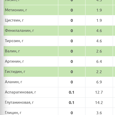
Метионин, г
0
1.9
Цистеин, г
0
1.9
Фенилаланин, г
0
4.6
Тирозин, г
0
4.6
Валин, г
0
2.6
Аргинин, г
0
6.4
Гистидин, г
0
2.2
Аланин, г
0
6.9
Аспарагиновая, г
0.1
12.7
Глутаминовая, г
0.1
14.2
Глицин, г
0
3.6