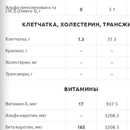
Альфа-линоленовая к-та
0
3.1
(18:3) (Омега-3), г
КЛЕТЧАТКА, ХОЛЕСТЕРИН, ТРАНСЖ
Клетчатка, г
1.3
31.3
Крахмал, г
~
~
Холестерин, мг
~
~
Трансжиры, г
~
~
ВИТАМИНЫ
Витамин A, мкг
17
937.5
Альфа-каротин, мкг
~
5208.3
Бета-каротин, мкг
165
5208.3