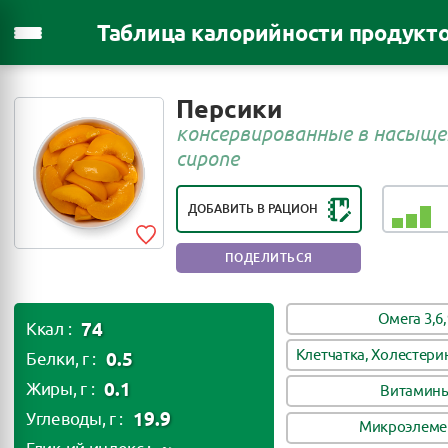
Таблица калорийности продукт
Персики
РЕЙТИНГ ПОЛЕЗНОСТИ ПРОДУКТА:
консервированные в насыщ
ПОЛЕЗЕН В НЕБОЛЬШИХ
сиропе
КОЛИЧЕСТВАХ
ДОБАВИТЬ В РАЦИОН
ПОДЕЛИТЬСЯ
Омега 3,6,
74
Ккал :
Клетчатка, Холестери
0.5
Белки, г :
0.1
Жиры, г :
Витамин
19.9
Углеводы, г :
Микроэлеме