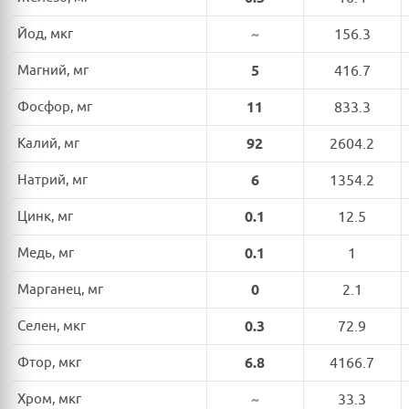
Йод, мкг
~
156.3
Магний, мг
5
416.7
Фосфор, мг
11
833.3
Калий, мг
92
2604.2
Натрий, мг
6
1354.2
Цинк, мг
0.1
12.5
Медь, мг
0.1
1
Марганец, мг
0
2.1
Селен, мкг
0.3
72.9
Фтор, мкг
6.8
4166.7
Хром, мкг
~
33.3