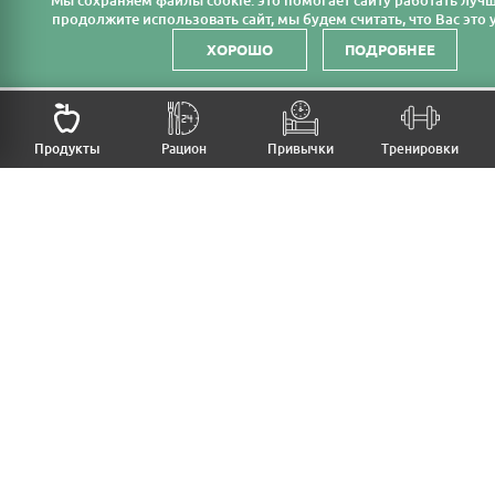
Мы cохраняем файлы cookie: это помогает сайту работать лучш
продолжите использовать сайт, мы будем считать, что Вас это у
ХОРОШО
ПОДРОБНЕЕ
НАЗАД
Продукты
Рацион
Привычки
Тренировки
MFB
МОЙ РАЦИОН
МОИ ПРИВЫЧКИ
МОИ ТРЕНИРОВКИ
ПРОДУКТЫ
ПРОГРЕСС (ВЕС/ЗАМЕРЫ)
ЛИЧНЫЙ КАБИНЕТ
СТАТЬИ