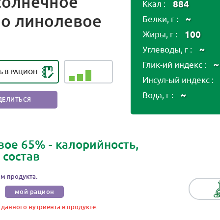
солнечное
884
Ккал :
о линолевое
~
Белки, г :
НГ ПОЛЕЗНОСТИ ПРОДУКТА:
100
Жиры, г :
ЕЗЕН В НЕБОЛЬШИХ
КОЛИЧЕСТВАХ
~
Углеводы, г :
~
Глик-ий индекс :
Ь В РАЦИОН
Инсул-ый индекс :
~
Вода, г :
ДЕЛИТЬСЯ
ое 65% - калорийность,
 состав
м продукта.
мой рацион
 данного нутриента в продукте.