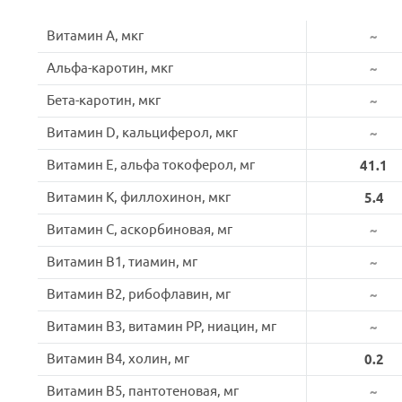
Витамин A, мкг
~
Альфа-каротин, мкг
~
Бета-каротин, мкг
~
Витамин D, кальциферол, мкг
~
Витамин E, альфа токоферол, мг
41.1
Витамин K, филлохинон, мкг
5.4
Витамин C, аскорбиновая, мг
~
Витамин B1, тиамин, мг
~
Витамин B2, рибофлавин, мг
~
Витамин B3, витамин PP, ниацин, мг
~
Витамин B4, холин, мг
0.2
Витамин B5, пантотеновая, мг
~