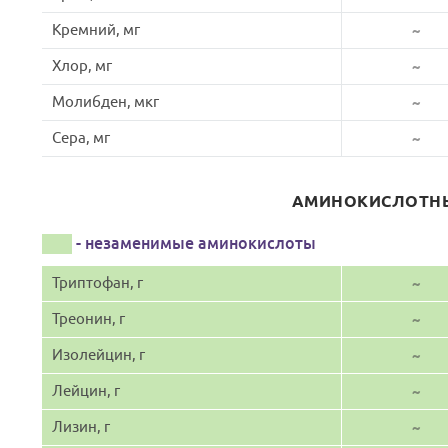
Кремний, мг
~
Хлор, мг
~
Молибден, мкг
~
Сера, мг
~
АМИНОКИСЛОТНЫ
- незаменимые аминокислоты
Триптофан, г
~
Треонин, г
~
Изолейцин, г
~
Лейцин, г
~
Лизин, г
~