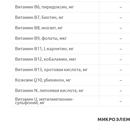
Витамин B6, пиридоксин, мг
~
Витамин B7, биотин, мг
~
Витамин B8, инозит, мг
~
Витамин B9, фолаты, мкг
~
Витамин B11, L-карнитин, мг
~
Витамин B12, кобаламин, мкг
~
Витамин B13, оротовая кислота, мг
~
Коэнзим Q10, убихинон, мг
~
Витамин N, липоевая кислота, мг
~
Витамин U, метилмегионин-
~
сульфоний, мг
МИКРОЭЛЕ