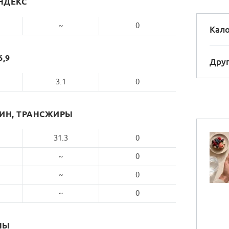
НДЕКС
~
0
Кало
6,9
Друг
3.1
0
РИН, ТРАНСЖИРЫ
31.3
0
~
0
~
0
~
0
НЫ