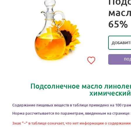
Под
масл
РЕЙТИ
65%
ПОЛ
ДОБАВИТ
ПО
Подсолнечное масло линолев
химический
Содержание пищевых веществ в таблице приведено на 100 грам
Норма рассчитывается по параметрам, введенным на странице:
Знак "~" в таблице означает, что нет информации о содержании