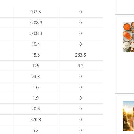
937.5
0
5208.3
0
5208.3
0
10.4
0
15.6
263.5
125
4.3
93.8
0
1.6
0
1.9
0
20.8
0
520.8
0
5.2
0