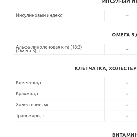
ИНСУЛ-ЫЙ И
Инсулиновый индекс
~
ОМЕГА 3,
Альфа-линоленовая к-та (18:3)
~
(Омега-3), г
КЛЕТЧАТКА, ХОЛЕСТЕ
Клетчатка, г
~
Крахмал, г
~
Холестерин, мг
~
Трансжиры, г
~
ВИТАМИ