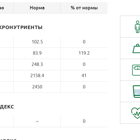
Норма
% от нормы
во
КРОНУТРИЕНТЫ
102.5
0
83.9
119.2
248.3
0
2158.4
41
2450
0
НДЕКС
~
0