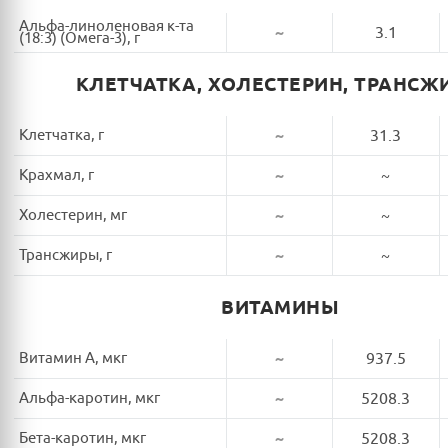
Альфа-линоленовая к-та
~
3.1
(18:3) (Омега-3), г
КЛЕТЧАТКА, ХОЛЕСТЕРИН, ТРАНСЖ
Клетчатка, г
~
31.3
Крахмал, г
~
~
Холестерин, мг
~
~
Трансжиры, г
~
~
ВИТАМИНЫ
Витамин A, мкг
~
937.5
Альфа-каротин, мкг
~
5208.3
Бета-каротин, мкг
~
5208.3