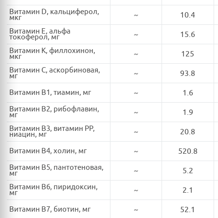
Витамин D, кальциферол,
~
10.4
мкг
Витамин E, альфа
~
15.6
токоферол, мг
Витамин K, филлохинон,
~
125
мкг
Витамин C, аскорбиновая,
~
93.8
мг
Витамин B1, тиамин, мг
~
1.6
Витамин B2, рибофлавин,
~
1.9
мг
Витамин B3, витамин PP,
~
20.8
ниацин, мг
Витамин B4, холин, мг
~
520.8
Витамин B5, пантотеновая,
~
5.2
мг
Витамин B6, пиридоксин,
~
2.1
мг
Витамин B7, биотин, мг
~
52.1