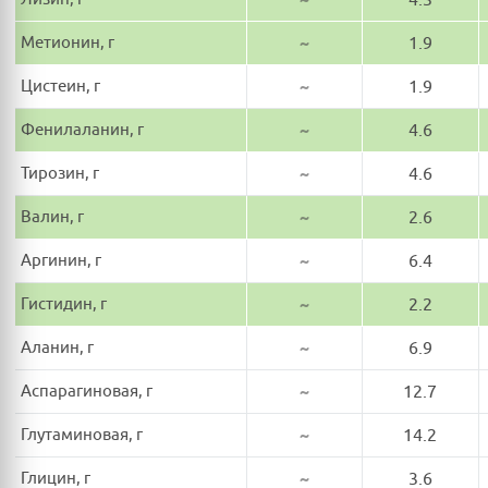
Метионин, г
~
1.9
Цистеин, г
~
1.9
Фенилаланин, г
~
4.6
Тирозин, г
~
4.6
Валин, г
~
2.6
Аргинин, г
~
6.4
Гистидин, г
~
2.2
Аланин, г
~
6.9
Аспарагиновая, г
~
12.7
Глутаминовая, г
~
14.2
Глицин, г
~
3.6