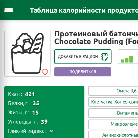
Таблица калорийности продукт
РЕЙТИНГ ПОЛЕЗНОСТИ ПРОДУКТА:
Протеиновый батончи
ПОЛЕЗЕН В НЕБОЛЬШИХ
Chocolate Pudding (For
КОЛИЧЕСТВАХ
ДОБАВИТЬ В РАЦИОН
ПОДЕЛИТЬСЯ
Омега 3,6,
421
Ккал :
Клетчатка, Холестери
35
Белки, г :
15
Жиры, г :
Витамин
39
Углеводы, г :
Микроэлеме
~
Глик-ий индекс :
Аминокислотный