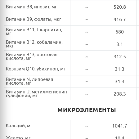
Витамин B8, инозит, мг
~
520.8
Витамин B9, фолаты, мкг
~
416.7
Витамин B11, L-карнитин,
~
680
мг
Витамин B12, кобаламин,
~
3.1
мкг
Витамин B13, оротовая
~
312.5
кислота, мг
Коэнзим Q10, убихинон, мг
~
31.3
Витамин N, липоевая
~
31.3
кислота, мг
Витамин U, метилмегионин-
~
208.3
сульфоний, мг
МИКРОЭЛЕМЕНТЫ
Кальций, мг
~
1041.7
Железо, мг
~
10.4