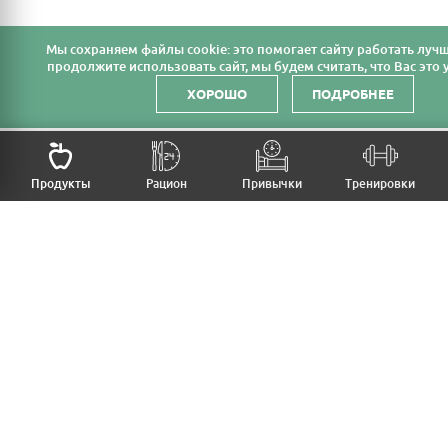
Мы cохраняем файлы cookie: это помогает сайту работать лучш
продолжите использовать сайт, мы будем считать, что Вас это у
ХОРОШО
ПОДРОБНЕЕ
НАЗАД
Продукты
Рацион
Привычки
Тренировки
MFB
МОЙ РАЦИОН
МОИ ПРИВЫЧКИ
МОИ ТРЕНИРОВКИ
ПРОДУКТЫ
ПРОГРЕСС (ВЕС/ЗАМЕРЫ)