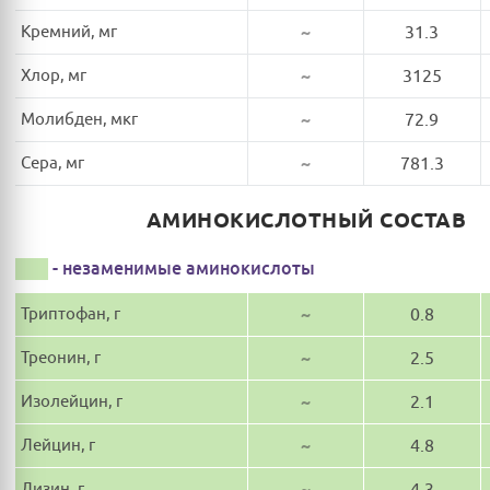
Кремний, мг
~
31.3
Хлор, мг
~
3125
Молибден, мкг
~
72.9
Сера, мг
~
781.3
АМИНОКИСЛОТНЫЙ СОСТАВ
- незаменимые аминокислоты
Триптофан, г
~
0.8
Треонин, г
~
2.5
Изолейцин, г
~
2.1
Лейцин, г
~
4.8
Лизин, г
~
4.3