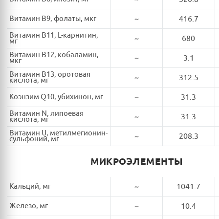
Витамин B9, фолаты, мкг
~
416.7
Витамин B11, L-карнитин,
~
680
мг
Витамин B12, кобаламин,
~
3.1
мкг
Витамин B13, оротовая
~
312.5
кислота, мг
Коэнзим Q10, убихинон, мг
~
31.3
Витамин N, липоевая
~
31.3
кислота, мг
Витамин U, метилмегионин-
~
208.3
сульфоний, мг
МИКРОЭЛЕМЕНТЫ
Кальций, мг
~
1041.7
Железо, мг
~
10.4