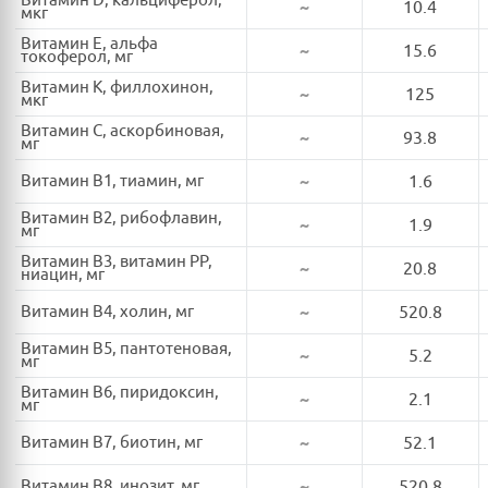
Витамин D, кальциферол,
~
10.4
мкг
Витамин E, альфа
~
15.6
токоферол, мг
Витамин K, филлохинон,
~
125
мкг
Витамин C, аскорбиновая,
~
93.8
мг
Витамин B1, тиамин, мг
~
1.6
Витамин B2, рибофлавин,
~
1.9
мг
Витамин B3, витамин PP,
~
20.8
ниацин, мг
Витамин B4, холин, мг
~
520.8
Витамин B5, пантотеновая,
~
5.2
мг
Витамин B6, пиридоксин,
~
2.1
мг
Витамин B7, биотин, мг
~
52.1
Витамин B8, инозит, мг
~
520.8