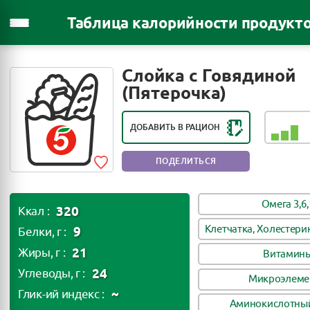
Таблица калорийности продукт
РЕЙТИНГ ПОЛЕЗНОСТИ ПРОДУКТА:
Слойка с Говядиной
ПОЛЕЗЕН В НЕБОЛЬШИХ
(Пятерочка)
КОЛИЧЕСТВАХ
ДОБАВИТЬ В РАЦИОН
ПОДЕЛИТЬСЯ
Омега 3,6,
320
Ккал :
Клетчатка, Холестери
9
Белки, г :
21
Жиры, г :
Витамин
24
Углеводы, г :
Микроэлеме
~
Глик-ий индекс :
Аминокислотный