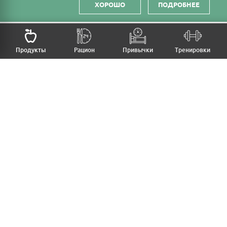
ХОРОШО
ПОДРОБНЕЕ
НАЗАД
Продукты
Рацион
Привычки
Тренировки
MFB
МОЙ РАЦИОН
МОИ ПРИВЫЧКИ
МОИ ТРЕНИРОВКИ
ПРОДУКТЫ
ПРОГРЕСС (ВЕС/ЗАМЕРЫ)
ЛИЧНЫЙ КАБИНЕТ
СТАТЬИ
КАЛЬКУЛЯТОРЫ