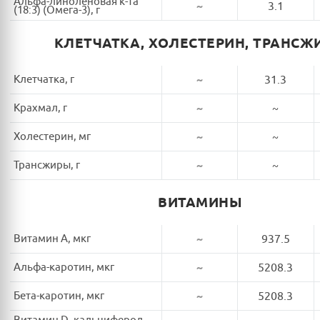
Альфа-линоленовая к-та
~
3.1
(18:3) (Омега-3), г
КЛЕТЧАТКА, ХОЛЕСТЕРИН, ТРАНСЖ
Клетчатка, г
~
31.3
Крахмал, г
~
~
Холестерин, мг
~
~
Трансжиры, г
~
~
ВИТАМИНЫ
Витамин A, мкг
~
937.5
Альфа-каротин, мкг
~
5208.3
Бета-каротин, мкг
~
5208.3