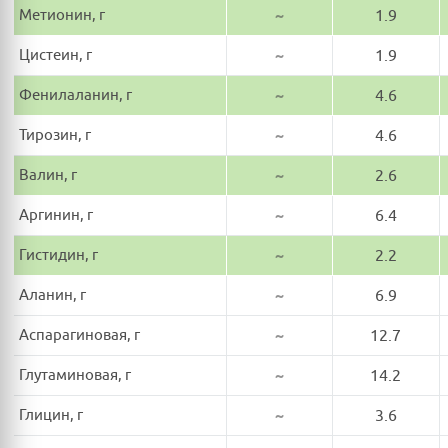
Метионин, г
~
1.9
Цистеин, г
~
1.9
Фенилаланин, г
~
4.6
Тирозин, г
~
4.6
Валин, г
~
2.6
Аргинин, г
~
6.4
Гистидин, г
~
2.2
Аланин, г
~
6.9
Аспарагиновая, г
~
12.7
Глутаминовая, г
~
14.2
Глицин, г
~
3.6