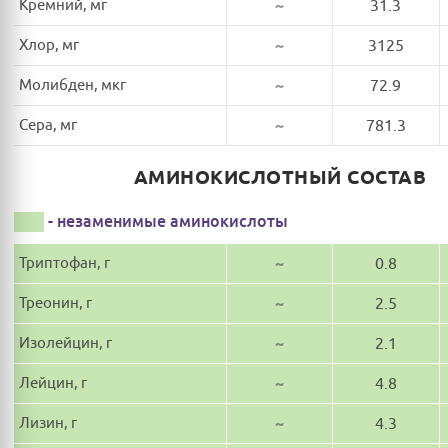
Кремний, мг
~
31.3
Хлор, мг
~
3125
Молибден, мкг
~
72.9
Сера, мг
~
781.3
АМИНОКИСЛОТНЫЙ СОСТАВ
- незаменимые аминокислоты
Триптофан, г
~
0.8
Треонин, г
~
2.5
Изолейцин, г
~
2.1
Лейцин, г
~
4.8
Лизин, г
~
4.3