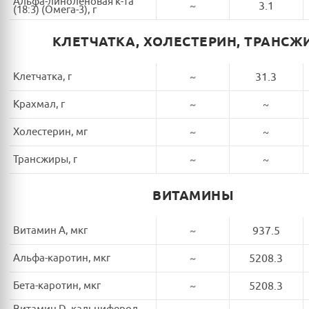
Альфа-линоленовая к-та
~
3.1
(18:3) (Омега-3), г
КЛЕТЧАТКА, ХОЛЕСТЕРИН, ТРАНСЖ
Клетчатка, г
~
31.3
Крахмал, г
~
~
Холестерин, мг
~
~
Трансжиры, г
~
~
ВИТАМИНЫ
Витамин A, мкг
~
937.5
Альфа-каротин, мкг
~
5208.3
Бета-каротин, мкг
~
5208.3