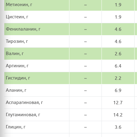
Метионин, г
~
1.9
Цистеин, г
~
1.9
Фенилаланин, г
~
4.6
Тирозин, г
~
4.6
Валин, г
~
2.6
Аргинин, г
~
6.4
Гистидин, г
~
2.2
Аланин, г
~
6.9
Аспарагиновая, г
~
12.7
Глутаминовая, г
~
14.2
Глицин, г
~
3.6