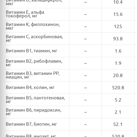
Витамин D, кальциферол,
~
10.4
мкг
Витамин E, альфа
~
15.6
токоферол, мг
Витамин K, филлохинон,
~
125
мкг
Витамин C, аскорбиновая,
~
93.8
мг
Витамин B1, тиамин, мг
~
1.6
Витамин B2, рибофлавин,
~
1.9
мг
Витамин B3, витамин PP,
~
20.8
ниацин, мг
Витамин B4, холин, мг
~
520.8
Витамин B5, пантотеновая,
~
5.2
мг
Витамин B6, пиридоксин,
~
2.1
мг
Витамин B7, биотин, мг
~
52.1
Витамин B8, инозит, мг
~
520.8