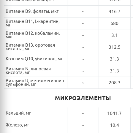
Витамин B9, фолаты, мкг
~
416.7
Витамин B11, L-карнитин,
~
680
мг
Витамин B12, кобаламин,
~
3.1
мкг
Витамин B13, оротовая
~
312.5
кислота, мг
Коэнзим Q10, убихинон, мг
~
31.3
Витамин N, липоевая
~
31.3
кислота, мг
Витамин U, метилмегионин-
~
208.3
сульфоний, мг
МИКРОЭЛЕМЕНТЫ
Кальций, мг
~
1041.7
Железо, мг
~
10.4