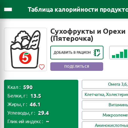
Таблица калорийности продукт
РЕЙТИНГ ПОЛЕЗНОСТИ ПРОДУКТА:
Сухофрукты и Орехи
ПОЛЕЗНЫЙ ПРОДУКТ
(Пятерочка)
ДОБАВИТЬ В РАЦИОН
ПОДЕЛИТЬСЯ
Омега 3,6,
590
Ккал :
Клетчатка, Холестери
13.5
Белки, г :
46.1
Жиры, г :
Витамин
29.4
Углеводы, г :
Микроэлеме
~
Глик-ий индекс :
Аминокислотный