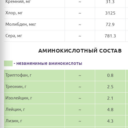
Кремний, мг
~
31.3
Хлор, мг
~
3125
Молибден, мкг
~
72.9
Сера, мг
~
781.3
АМИНОКИСЛОТНЫЙ СОСТАВ
- незаменимые аминокислоты
Триптофан, г
~
0.8
Треонин, г
~
2.5
Изолейцин, г
~
2.1
Лейцин, г
~
4.8
Лизин, г
~
4.3