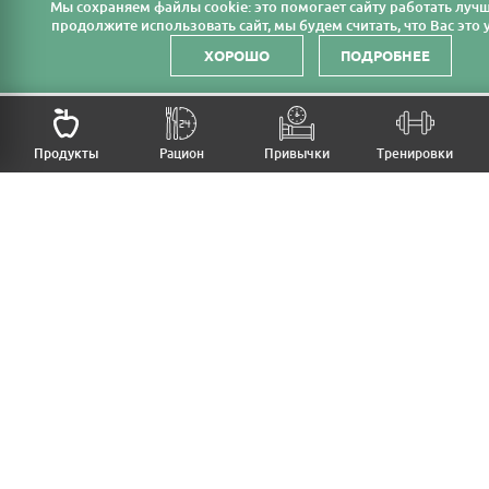
Мы cохраняем файлы cookie: это помогает сайту работать лучш
продолжите использовать сайт, мы будем считать, что Вас это у
ХОРОШО
ПОДРОБНЕЕ
НАЗАД
Продукты
Рацион
Привычки
Тренировки
MFB
МОЙ РАЦИОН
МОИ ПРИВЫЧКИ
МОИ ТРЕНИРОВКИ
ПРОДУКТЫ
ПРОГРЕСС (ВЕС/ЗАМЕРЫ)
ЛИЧНЫЙ КАБИНЕТ
СТАТЬИ