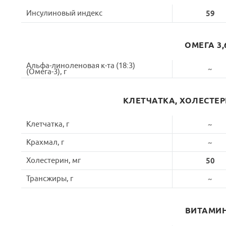
Инсулиновый индекс
59
ОМЕГА 3,
Альфа-линоленовая к-та (18:3)
~
(Омега-3), г
КЛЕТЧАТКА, ХОЛЕСТЕ
Клетчатка, г
~
Крахмал, г
~
Холестерин, мг
50
Трансжиры, г
~
ВИТАМИ