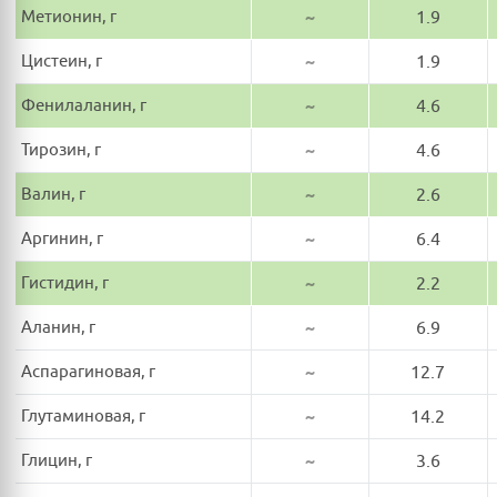
Метионин, г
~
1.9
Цистеин, г
~
1.9
Фенилаланин, г
~
4.6
Тирозин, г
~
4.6
Валин, г
~
2.6
Аргинин, г
~
6.4
Гистидин, г
~
2.2
Аланин, г
~
6.9
Аспарагиновая, г
~
12.7
Глутаминовая, г
~
14.2
Глицин, г
~
3.6