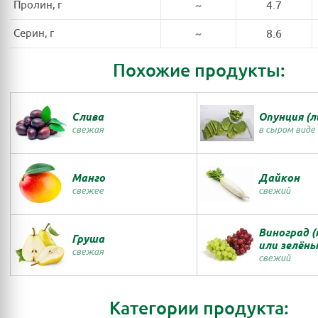
Пролин, г
~
4.7
Серин, г
~
8.6
Похожие продукты:
Слива
Опунция (л
свежая
в сыром виде
Манго
Дайкон
свежее
свежий
Виноград 
Груша
или зелёны
свежая
свежий
Категории продукта: