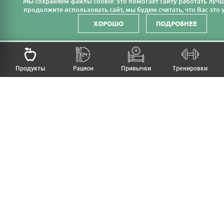
Мы cохраняем файлы cookie: это помогает сайту работать лучш
продолжите использовать сайт, мы будем считать, что Вас это у
ХОРОШО
ПОДРОБНЕЕ
НАЗАД
Продукты
Рацион
Привычки
Тренировки
MFB
МОЙ РАЦИОН
МОИ ПРИВЫЧКИ
МОИ ТРЕНИРОВКИ
ПРОДУКТЫ
ПРОГРЕСС (ВЕС/ЗАМЕРЫ)
ЛИЧНЫЙ КАБИНЕТ
СТАТЬИ