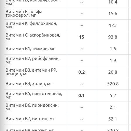
Витамин D, кальциферол,
~
10.4
мкг
Витамин E, альфа
~
15.6
токоферол, мг
Витамин K, филлохинон,
~
125
мкг
Витамин C, аскорбиновая,
15
93.8
мг
Витамин B1, тиамин, мг
~
1.6
Витамин B2, рибофлавин,
~
1.9
мг
Витамин B3, витамин PP,
0.2
20.8
ниацин, мг
Витамин B4, холин, мг
~
520.8
Витамин B5, пантотеновая,
0.1
5.2
мг
Витамин B6, пиридоксин,
~
2.1
мг
Витамин B7, биотин, мг
~
52.1
Витамин B8, инозит, мг
~
520.8