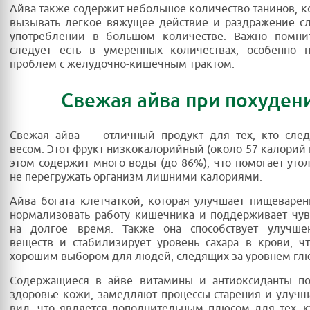
Айва также содержит небольшое количество танинов, к
вызывать легкое вяжущее действие и раздражение с
употреблении в большом количестве. Важно помнит
следует есть в умеренных количествах, особенно 
проблем с желудочно-кишечным трактом.
Свежая айва при похуден
Свежая айва — отличный продукт для тех, кто след
весом. Этот фрукт низкокалорийный (около 57 калорий н
этом содержит много воды (до 86%), что помогает уто
не перегружать организм лишними калориями.
Айва богата клетчаткой, которая улучшает пищеварен
нормализовать работу кишечника и поддерживает чув
на долгое время. Также она способствует улучш
веществ и стабилизирует уровень сахара в крови, ч
хорошим выбором для людей, следящих за уровнем гл
Содержащиеся в айве витамины и антиоксиданты п
здоровье кожи, замедляют процессы старения и улуч
вид, что является дополнительным плюсом для тех, к