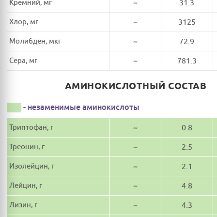
Кремний, мг
~
31.3
Хлор, мг
~
3125
Молибден, мкг
~
72.9
Сера, мг
~
781.3
АМИНОКИСЛОТНЫЙ СОСТАВ
- незаменимые аминокислоты
Триптофан, г
~
0.8
Треонин, г
~
2.5
Изолейцин, г
~
2.1
Лейцин, г
~
4.8
Лизин, г
~
4.3