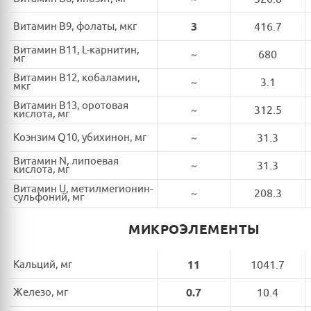
Витамин B9, фолаты, мкг
3
416.7
Витамин B11, L-карнитин,
~
680
мг
Витамин B12, кобаламин,
~
3.1
мкг
Витамин B13, оротовая
~
312.5
кислота, мг
Коэнзим Q10, убихинон, мг
~
31.3
Витамин N, липоевая
~
31.3
кислота, мг
Витамин U, метилмегионин-
~
208.3
сульфоний, мг
МИКРОЭЛЕМЕНТЫ
Кальций, мг
11
1041.7
Железо, мг
0.7
10.4