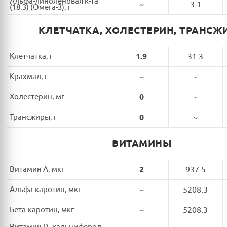
Альфа-линоленовая к-та
~
3.1
(18:3) (Омега-3), г
КЛЕТЧАТКА, ХОЛЕСТЕРИН, ТРАНСЖ
Клетчатка, г
1.9
31.3
Крахмал, г
~
~
Холестерин, мг
0
~
Трансжиры, г
0
~
ВИТАМИНЫ
Витамин A, мкг
2
937.5
Альфа-каротин, мкг
~
5208.3
Бета-каротин, мкг
~
5208.3