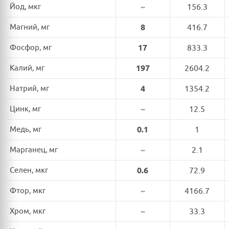
Йод, мкг
~
156.3
Магний, мг
8
416.7
Фосфор, мг
17
833.3
Калий, мг
197
2604.2
Натрий, мг
4
1354.2
Цинк, мг
~
12.5
Медь, мг
0.1
1
Марганец, мг
~
2.1
Селен, мкг
0.6
72.9
Фтор, мкг
~
4166.7
Хром, мкг
~
33.3