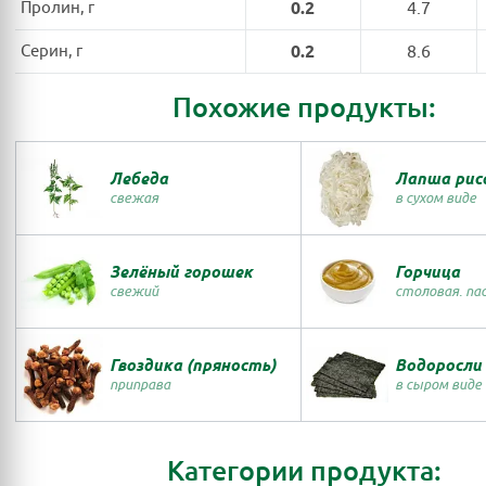
Пролин, г
0.2
4.7
Серин, г
0.2
8.6
Похожие продукты:
Лебеда
Лапша рис
свежая
в сухом виде
Зелёный горошек
Горчица
свежий
столовая. па
Гвоздика (пряность)
Водоросли
приправа
в сыром виде
Категории продукта: