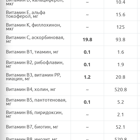
Витамин D, кальциферол,
~
10.4
мкг
Витамин E, альфа
~
15.6
токоферол, мг
Витамин K, филлохинон,
~
125
мкг
Витамин C, аскорбиновая,
19.8
93.8
мг
Витамин B1, тиамин, мг
0.1
1.6
Витамин B2, рибофлавин,
0.1
1.9
мг
Витамин B3, витамин PP,
1.2
20.8
ниацин, мг
Витамин B4, холин, мг
~
520.8
Витамин B5, пантотеновая,
0.1
5.2
мг
Витамин B6, пиридоксин,
~
2.1
мг
Витамин B7, биотин, мг
~
52.1
Витамин B8, инозит, мг
~
520.8