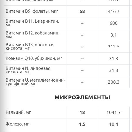
Витамин B9, фолаты, мкг
58
416.7
Витамин B11, L-карнитин,
~
680
мг
Витамин B12, кобаламин,
~
3.1
мкг
Витамин B13, оротовая
~
312.5
кислота, мг
Коэнзим Q10, убихинон, мг
~
31.3
Витамин N, липоевая
~
31.3
кислота, мг
Витамин U, метилмегионин-
~
208.3
сульфоний, мг
МИКРОЭЛЕМЕНТЫ
Кальций, мг
18
1041.7
Железо, мг
1.5
10.4