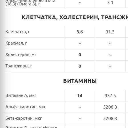
Альфа-линоленовая к-та
~
3.1
(18:3) (Омега-3), г
КЛЕТЧАТКА, ХОЛЕСТЕРИН, ТРАНСЖ
Клетчатка, г
3.6
31.3
Крахмал, г
~
~
Холестерин, мг
0
~
Трансжиры, г
0
~
ВИТАМИНЫ
Витамин A, мкг
14
937.5
Альфа-каротин, мкг
~
5208.3
Бета-каротин, мкг
~
5208.3