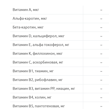
Витамин A, мкг
~
Альфа-каротин, мкг
~
Бета-каротин, мкг
~
Витамин D, кальциферол, мкг
~
Витамин E, альфа токоферол, мг
~
Витамин K, филлохинон, мкг
~
Витамин C, аскорбиновая, мг
~
Витамин B1, тиамин, мг
~
Витамин B2, рибофлавин, мг
~
Витамин B3, витамин PP, ниацин, мг
~
Витамин B4, холин, мг
~
Витамин B5, пантотеновая, мг
~