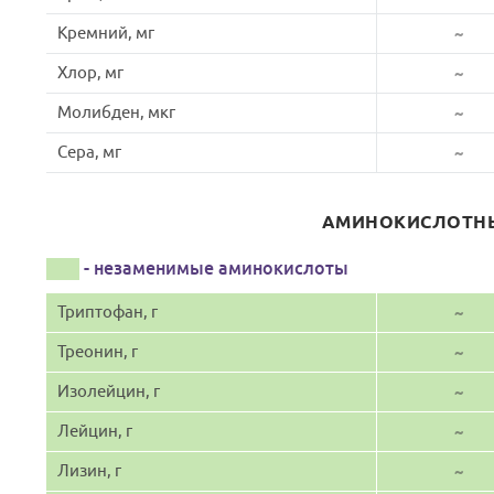
Кремний, мг
~
Хлор, мг
~
Молибден, мкг
~
Сера, мг
~
АМИНОКИСЛОТНЫ
- незаменимые аминокислоты
Триптофан, г
~
Треонин, г
~
Изолейцин, г
~
Лейцин, г
~
Лизин, г
~