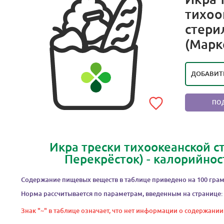
тихоо
стери
РЕЙТИ
(Марк
ОЧЕН
ДОБАВИТ
ПО
Икра трески тихоокеанской с
Перекрёсток) - калорийнос
Содержание пищевых веществ в таблице приведено на 100 грам
Норма рассчитывается по параметрам, введенным на странице:
Знак "~" в таблице означает, что нет информации о содержании