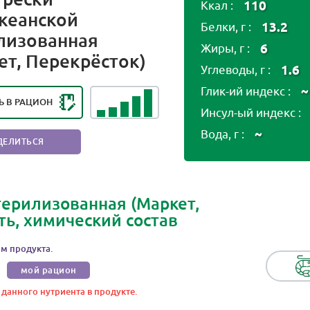
110
Ккал :
кеанской
13.2
Белки, г :
лизованная
НГ ПОЛЕЗНОСТИ ПРОДУКТА:
6
Жиры, г :
ет, Перекрёсток)
Ь ПОЛЕЗНЫЙ ПРОДУКТ
1.6
Углеводы, г :
~
Глик-ий индекс :
Ь В РАЦИОН
Инсул-ый индекс :
~
Вода, г :
ДЕЛИТЬСЯ
терилизованная (Маркет,
ть, химический состав
м продукта.
мой рацион
 данного нутриента в продукте.