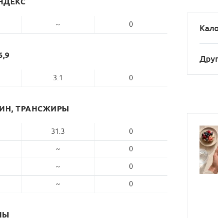
НДЕКС
~
0
Кало
6,9
Друг
3.1
0
РИН, ТРАНСЖИРЫ
31.3
0
~
0
~
0
~
0
НЫ