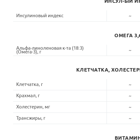
ИНСУЛ-ЫЙ И
Инсулиновый индекс
~
ОМЕГА 3,
Альфа-линоленовая к-та (18:3)
~
(Омега-3), г
КЛЕТЧАТКА, ХОЛЕСТЕ
Клетчатка, г
~
Крахмал, г
~
Холестерин, мг
~
Трансжиры, г
~
ВИТАМИ