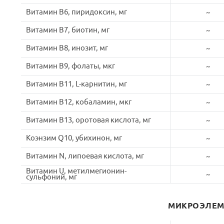
Витамин B6, пиридоксин, мг
~
Витамин B7, биотин, мг
~
Витамин B8, инозит, мг
~
Витамин B9, фолаты, мкг
~
Витамин B11, L-карнитин, мг
~
Витамин B12, кобаламин, мкг
~
Витамин B13, оротовая кислота, мг
~
Коэнзим Q10, убихинон, мг
~
Витамин N, липоевая кислота, мг
~
Витамин U, метилмегионин-
~
сульфоний, мг
МИКРОЭЛЕ