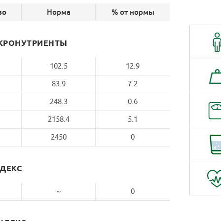
Норма
% от нормы
во
КРОНУТРИЕНТЫ
102.5
12.9
83.9
7.2
248.3
0.6
2158.4
5.1
2450
0
НДЕКС
~
0