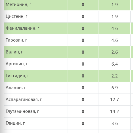
Метионин, г
0
1.9
Цистеин, г
0
1.9
Фенилаланин, г
0
4.6
Тирозин, г
0
4.6
Валин, г
0
2.6
Аргинин, г
0
6.4
Гистидин, г
0
2.2
Аланин, г
0
6.9
Аспарагиновая, г
0
12.7
Глутаминовая, г
0
14.2
Глицин, г
0
3.6