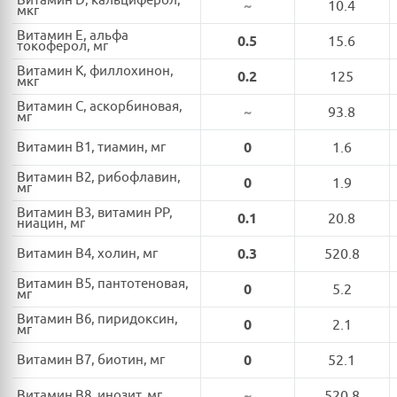
Витамин D, кальциферол,
~
10.4
мкг
Витамин E, альфа
0.5
15.6
токоферол, мг
Витамин K, филлохинон,
0.2
125
мкг
Витамин C, аскорбиновая,
~
93.8
мг
Витамин B1, тиамин, мг
0
1.6
Витамин B2, рибофлавин,
0
1.9
мг
Витамин B3, витамин PP,
0.1
20.8
ниацин, мг
Витамин B4, холин, мг
0.3
520.8
Витамин B5, пантотеновая,
0
5.2
мг
Витамин B6, пиридоксин,
0
2.1
мг
Витамин B7, биотин, мг
0
52.1
Витамин B8, инозит, мг
~
520.8