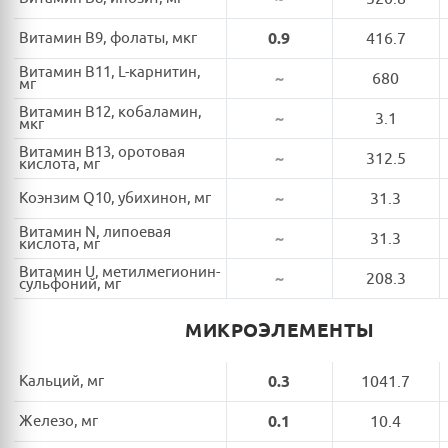
Витамин B9, фолаты, мкг
0.9
416.7
Витамин B11, L-карнитин,
~
680
мг
Витамин B12, кобаламин,
~
3.1
мкг
Витамин B13, оротовая
~
312.5
кислота, мг
Коэнзим Q10, убихинон, мг
~
31.3
Витамин N, липоевая
~
31.3
кислота, мг
Витамин U, метилмегионин-
~
208.3
сульфоний, мг
МИКРОЭЛЕМЕНТЫ
Кальций, мг
0.3
1041.7
Железо, мг
0.1
10.4