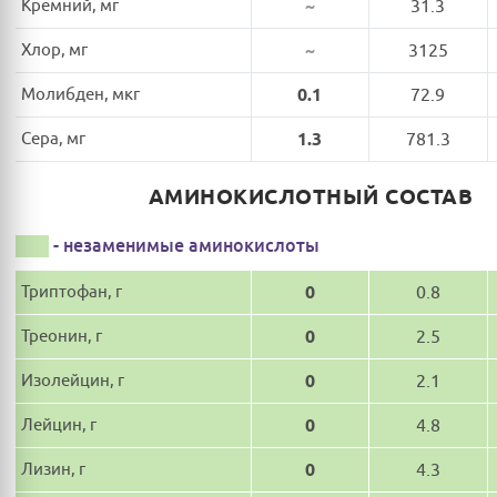
Кремний, мг
~
31.3
Хлор, мг
~
3125
Молибден, мкг
0.1
72.9
Сера, мг
1.3
781.3
АМИНОКИСЛОТНЫЙ СОСТАВ
- незаменимые аминокислоты
Триптофан, г
0
0.8
Треонин, г
0
2.5
Изолейцин, г
0
2.1
Лейцин, г
0
4.8
Лизин, г
0
4.3