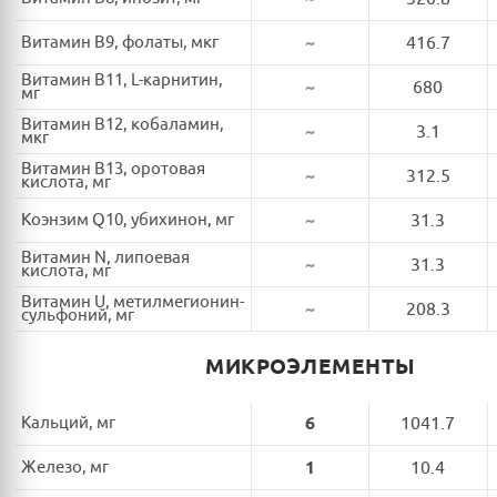
Витамин B9, фолаты, мкг
~
416.7
Витамин B11, L-карнитин,
~
680
мг
Витамин B12, кобаламин,
~
3.1
мкг
Витамин B13, оротовая
~
312.5
кислота, мг
Коэнзим Q10, убихинон, мг
~
31.3
Витамин N, липоевая
~
31.3
кислота, мг
Витамин U, метилмегионин-
~
208.3
сульфоний, мг
МИКРОЭЛЕМЕНТЫ
Кальций, мг
6
1041.7
Железо, мг
1
10.4