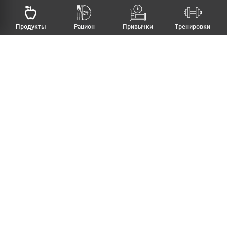
НАЗАД
Продукты
Рацион
Привычки
Тренировки
MFB
МОЙ РАЦИОН
МОИ ПРИВЫЧКИ
МОИ ТРЕНИРОВКИ
ПРОДУКТЫ
ПРОГРЕСС (ВЕС/ЗАМЕРЫ)
ЛИЧНЫЙ КАБИНЕТ
СТАТЬИ
КАЛЬКУЛЯТОРЫ
РЕЦЕПТЫ
PRO ВЕРСИЯ