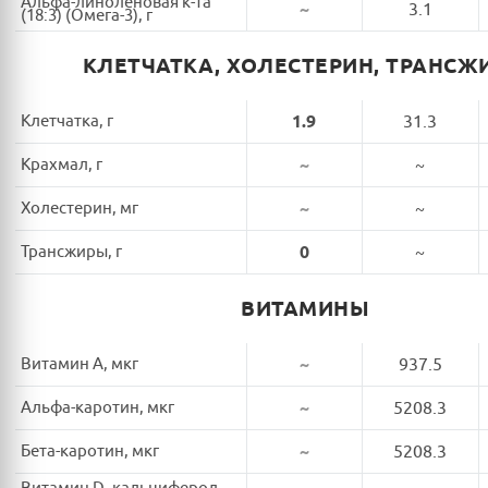
Альфа-линоленовая к-та
~
3.1
(18:3) (Омега-3), г
КЛЕТЧАТКА, ХОЛЕСТЕРИН, ТРАНСЖ
Клетчатка, г
1.9
31.3
Крахмал, г
~
~
Холестерин, мг
~
~
Трансжиры, г
0
~
ВИТАМИНЫ
Витамин A, мкг
~
937.5
Альфа-каротин, мкг
~
5208.3
Бета-каротин, мкг
~
5208.3