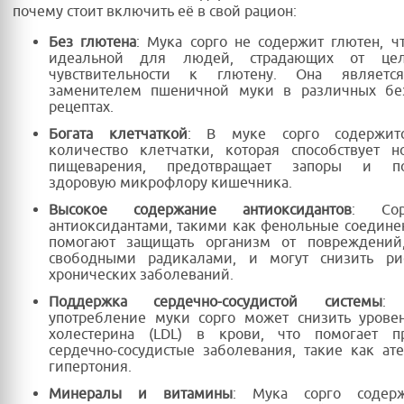
почему стоит включить её в свой рацион:
Без глютена
: Мука сорго не содержит глютен, ч
идеальной для людей, страдающих от це
чувствительности к глютену. Она являетс
заменителем пшеничной муки в различных бе
рецептах.
Богата клетчаткой
: В муке сорго содержит
количество клетчатки, которая способствует н
пищеварения, предотвращает запоры и по
здоровую микрофлору кишечника.
Высокое содержание антиоксидантов
: Сор
антиоксидантами, такими как фенольные соедине
помогают защищать организм от повреждений
свободными радикалами, и могут снизить ри
хронических заболеваний.
Поддержка сердечно-сосудистой системы
: 
употребление муки сорго может снизить уровен
холестерина (LDL) в крови, что помогает пр
сердечно-сосудистые заболевания, такие как ат
гипертония.
Минералы и витамины
: Мука сорго содер