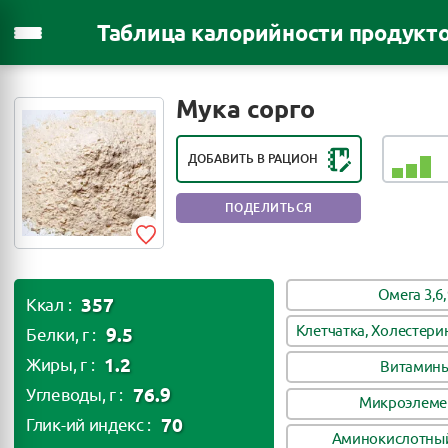
Таблица калорийности продукт
РЕЙТИНГ ПОЛЕЗНОСТИ ПРОДУКТА:
ПОЛЕЗЕН В НЕБОЛЬШИХ
Мука сорго
КОЛИЧЕСТВАХ
ДОБАВИТЬ В РАЦИОН
ПОДЕЛИТЬСЯ
Омега 3,6,
357
Ккал :
Клетчатка, Холестери
9.5
Белки, г :
1.2
Жиры, г :
Витамин
76.9
Углеводы, г :
Микроэлеме
70
Глик-ий индекс :
Аминокислотный