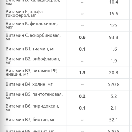
Витамин D, кальциферол,
~
10.4
мкг
Витамин E, альфа
~
15.6
токоферол, мг
Витамин K, филлохинон,
~
125
мкг
Витамин C, аскорбиновая,
0.6
93.8
мг
Витамин B1, тиамин, мг
0.1
1.6
Витамин B2, рибофлавин,
~
1.9
мг
Витамин B3, витамин PP,
1.3
20.8
ниацин, мг
Витамин B4, холин, мг
~
520.8
Витамин B5, пантотеновая,
0.2
5.2
мг
Витамин B6, пиридоксин,
0.1
2.1
мг
Витамин B7, биотин, мг
~
52.1
Витамин B8, инозит, мг
~
520.8