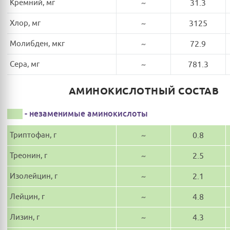
Кремний, мг
~
31.3
Хлор, мг
~
3125
Молибден, мкг
~
72.9
Сера, мг
~
781.3
АМИНОКИСЛОТНЫЙ СОСТАВ
- незаменимые аминокислоты
Триптофан, г
~
0.8
Треонин, г
~
2.5
Изолейцин, г
~
2.1
Лейцин, г
~
4.8
Лизин, г
~
4.3