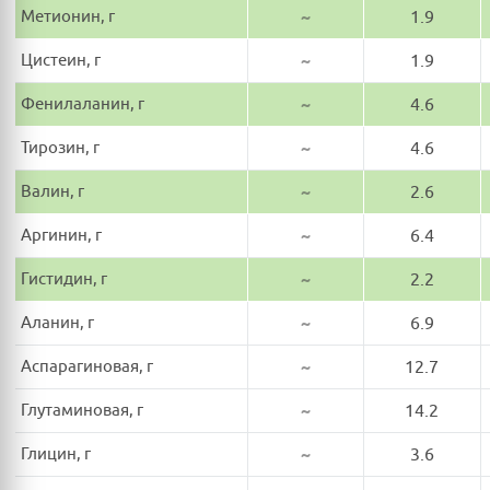
Метионин, г
~
1.9
Цистеин, г
~
1.9
Фенилаланин, г
~
4.6
Тирозин, г
~
4.6
Валин, г
~
2.6
Аргинин, г
~
6.4
Гистидин, г
~
2.2
Аланин, г
~
6.9
Аспарагиновая, г
~
12.7
Глутаминовая, г
~
14.2
Глицин, г
~
3.6