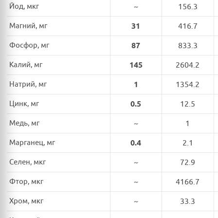
Йод, мкг
~
156.3
Магний, мг
31
416.7
Фосфор, мг
87
833.3
Калий, мг
145
2604.2
Натрий, мг
1
1354.2
Цинк, мг
0.5
12.5
Медь, мг
~
1
Марганец, мг
0.4
2.1
Селен, мкг
~
72.9
Фтор, мкг
~
4166.7
Хром, мкг
~
33.3