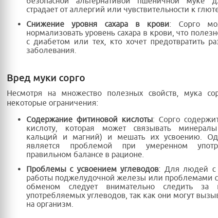
безопасной альтернативой пшеничной муке д
страдает от аллергий или чувствительности к глюте
Снижение уровня сахара в крови
: Сорго мо
нормализовать уровень сахара в крови, что полез
с диабетом или тех, кто хочет предотвратить ра
заболевания.
Вред муки сорго
Несмотря на множество полезных свойств, мука со
некоторые ограничения:
Содержание фитиновой кислоты
: Сорго содержи
кислоту, которая может связывать минералы
кальций и магний) и мешать их усвоению. Од
является проблемой при умеренном упот
правильном балансе в рационе.
Проблемы с усвоением углеводов
: Для людей с
работы поджелудочной железы или проблемами с
обменом следует внимательно следить за к
употребляемых углеводов, так как они могут вызыв
на организм.