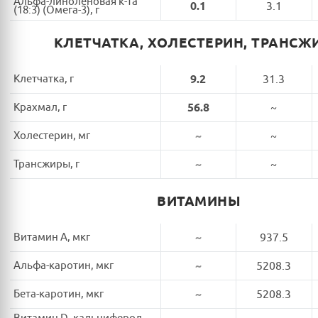
Альфа-линоленовая к-та
0.1
3.1
(18:3) (Омега-3), г
КЛЕТЧАТКА, ХОЛЕСТЕРИН, ТРАНСЖ
Клетчатка, г
9.2
31.3
Крахмал, г
56.8
~
Холестерин, мг
~
~
Трансжиры, г
~
~
ВИТАМИНЫ
Витамин A, мкг
~
937.5
Альфа-каротин, мкг
~
5208.3
Бета-каротин, мкг
~
5208.3