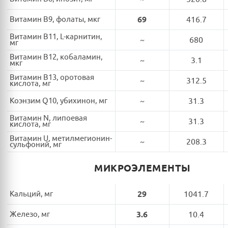
Витамин B9, фолаты, мкг
69
416.7
Витамин B11, L-карнитин,
~
680
мг
Витамин B12, кобаламин,
~
3.1
мкг
Витамин B13, оротовая
~
312.5
кислота, мг
Коэнзим Q10, убихинон, мг
~
31.3
Витамин N, липоевая
~
31.3
кислота, мг
Витамин U, метилмегионин-
~
208.3
сульфоний, мг
МИКРОЭЛЕМЕНТЫ
Кальций, мг
29
1041.7
Железо, мг
3.6
10.4