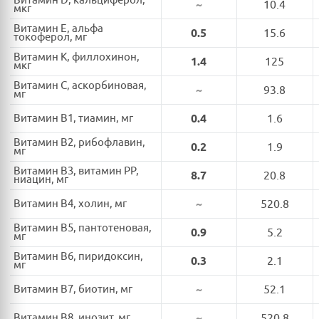
Витамин D, кальциферол,
~
10.4
мкг
Витамин E, альфа
0.5
15.6
токоферол, мг
Витамин K, филлохинон,
1.4
125
мкг
Витамин C, аскорбиновая,
~
93.8
мг
Витамин B1, тиамин, мг
0.4
1.6
Витамин B2, рибофлавин,
0.2
1.9
мг
Витамин B3, витамин PP,
8.7
20.8
ниацин, мг
Витамин B4, холин, мг
~
520.8
Витамин B5, пантотеновая,
0.9
5.2
мг
Витамин B6, пиридоксин,
0.3
2.1
мг
Витамин B7, биотин, мг
~
52.1
Витамин B8, инозит, мг
~
520.8