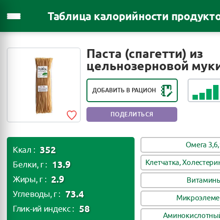
Таблица калорийности продукт
РЕЙТИНГ ПОЛЕЗНОСТИ ПРОДУКТА:
Паста (спагетти) из
ПОЛЕЗНЫЙ ПРОДУКТ
цельнозерновой мук
ДОБАВИТЬ В РАЦИОН
ПОДЕЛИТЬСЯ
Омега 3,6,
352
Ккал :
Клетчатка, Холестери
13.9
Белки, г :
2.9
Жиры, г :
Витамин
73.4
Углеводы, г :
Микроэлеме
58
Глик-ий индекс :
Аминокислотный