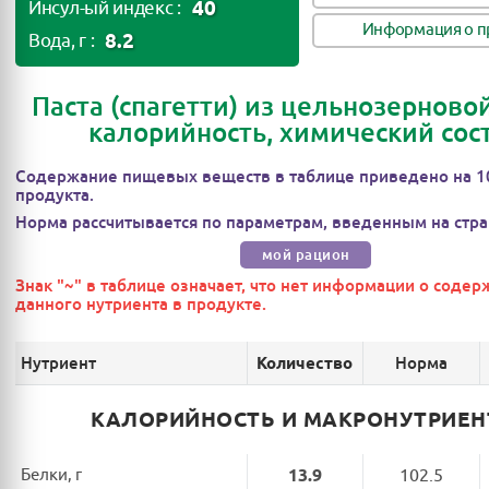
40
Инсул-ый индекс :
Информация о п
8.2
Вода, г :
Паста (спагетти) из цельнозерновой
калорийность, химический сос
Содержание пищевых веществ в таблице приведено на 1
продукта.
Норма рассчитывается по параметрам, введенным на стра
мой рацион
Знак "~" в таблице означает, что нет информации о соде
данного нутриента в продукте.
Нутриент
Норма
Количество
КАЛОРИЙНОСТЬ И МАКРОНУТРИЕ
Белки, г
13.9
102.5