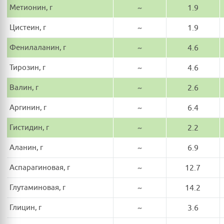
Метионин, г
~
1.9
Цистеин, г
~
1.9
Фенилаланин, г
~
4.6
Тирозин, г
~
4.6
Валин, г
~
2.6
Аргинин, г
~
6.4
Гистидин, г
~
2.2
Аланин, г
~
6.9
Аспарагиновая, г
~
12.7
Глутаминовая, г
~
14.2
Глицин, г
~
3.6