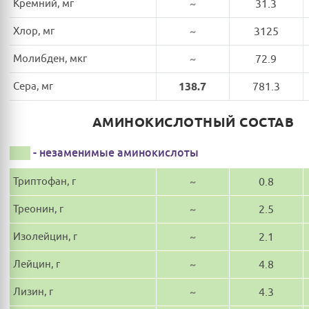
Кремний, мг
~
31.3
Хлор, мг
~
3125
Молибден, мкг
~
72.9
Сера, мг
138.7
781.3
АМИНОКИСЛОТНЫЙ СОСТАВ
- незаменимые аминокислоты
Триптофан, г
~
0.8
Треонин, г
~
2.5
Изолейцин, г
~
2.1
Лейцин, г
~
4.8
Лизин, г
~
4.3