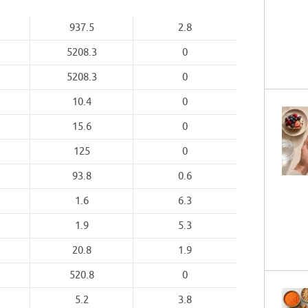
937.5
2.8
5208.3
0
5208.3
0
10.4
0
15.6
0
125
0
93.8
0.6
1.6
6.3
1.9
5.3
20.8
1.9
520.8
0
5.2
3.8