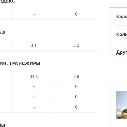
НДЕКС
~
0
Кало
6,9
Коли
3.1
3.2
Друг
РИН, ТРАНСЖИРЫ
31.3
5.8
~
0
~
0
~
0
НЫ