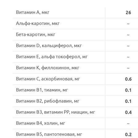
Витамин A, мкг
26
Альфа-каротин, мкг
~
Бета-каротин, мкг
~
Витамин D, кальциферол, мкг
~
Витамин E, альфа токоферол, мг
~
Витамин K, филлохинон, мкг
~
Витамин C, аскорбиновая, мг
0.6
Витамин B1, тиамин, мг
0.1
Витамин B2, рибофлавин, мг
0.1
Витамин B3, витамин PP, ниацин, мг
0.4
Витамин B4, холин, мг
~
Витамин B5, пантотеновая, мг
0.2