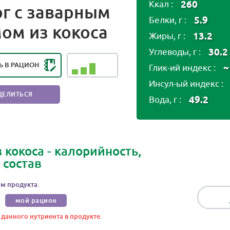
260
Ккал :
г с заварным
5.9
Белки, г :
НГ ПОЛЕЗНОСТИ ПРОДУКТА:
ом из кокоса
ЕЗЕН В НЕБОЛЬШИХ
13.2
Жиры, г :
КОЛИЧЕСТВАХ
30.2
Углеводы, г :
Ь В РАЦИОН
~
Глик-ий индекс :
Инсул-ый индекс :
ДЕЛИТЬСЯ
49.2
Вода, г :
 кокоса - калорийность,
 состав
м продукта.
мой рацион
 данного нутриента в продукте.