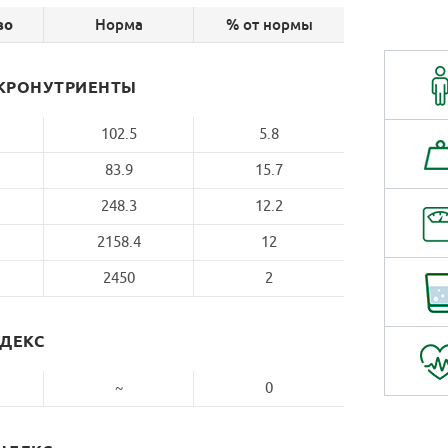
Норма
% от нормы
во
КРОНУТРИЕНТЫ
102.5
5.8
83.9
15.7
248.3
12.2
2158.4
12
2450
2
НДЕКС
~
0