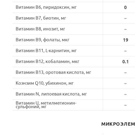
Витамин B6, пиридоксин, мг
0
Витамин B7, биотин, мг
~
Витамин B8, инозит, мг
~
Витамин B9, фолаты, мкг
19
Витамин B11, L-карнитин, мг
~
Витамин B12, кобаламин, мкг
0.1
Витамин B13, оротовая кислота, мг
~
Коэнзим Q10, убихинон, мг
~
Витамин N, липоевая кислота, мг
~
Витамин U, метилмегионин-
~
сульфоний, мг
МИКРОЭЛЕ