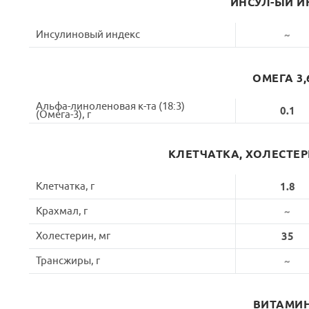
ИНСУЛ-ЫЙ И
Инсулиновый индекс
~
ОМЕГА 3,
Альфа-линоленовая к-та (18:3)
0.1
(Омега-3), г
КЛЕТЧАТКА, ХОЛЕСТЕ
Клетчатка, г
1.8
Крахмал, г
~
Холестерин, мг
35
Трансжиры, г
~
ВИТАМИ