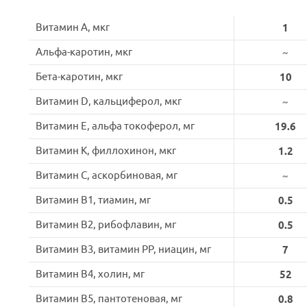
Витамин A, мкг
1
Альфа-каротин, мкг
~
Бета-каротин, мкг
10
Витамин D, кальциферол, мкг
~
Витамин E, альфа токоферол, мг
19.6
Витамин K, филлохинон, мкг
1.2
Витамин C, аскорбиновая, мг
~
Витамин B1, тиамин, мг
0.5
Витамин B2, рибофлавин, мг
0.5
Витамин B3, витамин PP, ниацин, мг
7
Витамин B4, холин, мг
52
Витамин B5, пантотеновая, мг
0.8