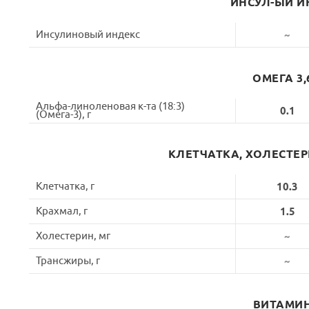
ИНСУЛ-ЫЙ И
Инсулиновый индекс
~
ОМЕГА 3,
Альфа-линоленовая к-та (18:3)
0.1
(Омега-3), г
КЛЕТЧАТКА, ХОЛЕСТЕ
Клетчатка, г
10.3
Крахмал, г
1.5
Холестерин, мг
~
Трансжиры, г
~
ВИТАМИ