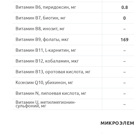
Витамин B6, пиридоксин, мг
0.8
Витамин B7, биотин, мг
0
Витамин B8, инозит, мг
~
Витамин B9, фолаты, мкг
169
Витамин B11, L-карнитин, мг
~
Витамин B12, кобаламин, мкг
~
Витамин B13, оротовая кислота, мг
~
Коэнзим Q10, убихинон, мг
~
Витамин N, липоевая кислота, мг
~
Витамин U, метилмегионин-
~
сульфоний, мг
МИКРОЭЛЕ