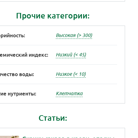
Прочие категории:
рийность:
Высокая (> 300)
емический индекс:
Низкий (< 45)
чество воды:
Низкое (< 10)
ие нутриенты:
Клетчатка
Статьи: