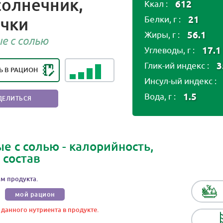
олнечник,
612
Ккал :
чки
21
Белки, г :
НГ ПОЛЕЗНОСТИ ПРОДУКТА:
56.1
Жиры, г :
ОЛЕЗНЫЙ ПРОДУКТ
е с солью
17.1
Углеводы, г :
3
Глик-ий индекс :
Ь В РАЦИОН
Инсул-ый индекс :
1.5
Вода, г :
ДЕЛИТЬСЯ
е с солью - калорийность,
 состав
м продукта.
мой рацион
 данного нутриента в продукте.