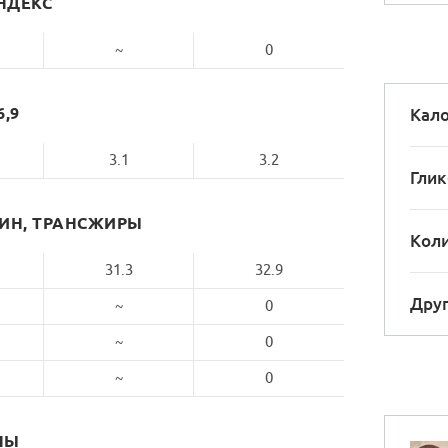
НДЕКС
~
0
6,9
Кало
3.1
3.2
Глик
РИН, ТРАНСЖИРЫ
Коли
31.3
32.9
Друг
~
0
~
0
~
0
НЫ