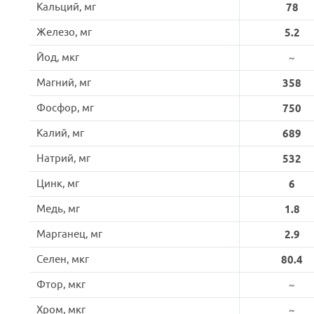
Кальций, мг
78
Железо, мг
5.2
Йод, мкг
~
Магний, мг
358
Фосфор, мг
750
Калий, мг
689
Натрий, мг
532
Цинк, мг
6
Медь, мг
1.8
Марганец, мг
2.9
Селен, мкг
80.4
Фтор, мкг
~
Хром, мкг
~