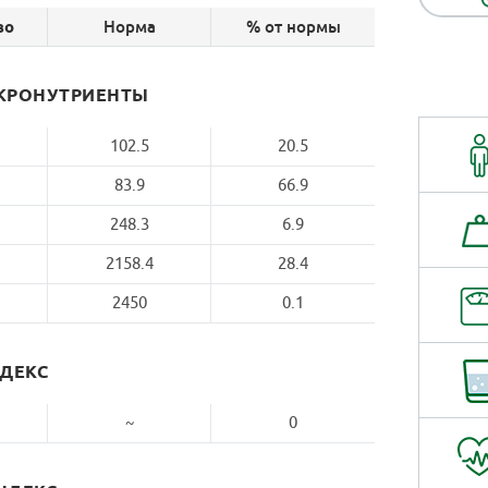
Норма
% от нормы
во
КРОНУТРИЕНТЫ
102.5
20.5
83.9
66.9
248.3
6.9
2158.4
28.4
2450
0.1
НДЕКС
~
0