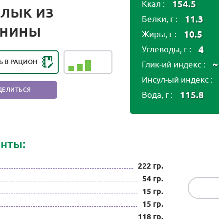
154.5
Ккал :
лык из
11.3
Белки, г :
НГ ПОЛЕЗНОСТИ ПРОДУКТА:
анины
ЕЗЕН В НЕБОЛЬШИХ
10.5
Жиры, г :
КОЛИЧЕСТВАХ
4
Углеводы, г :
Ь В РАЦИОН
~
Глик-ий индекс :
Инсул-ый индекс :
ДЕЛИТЬСЯ
115.8
Вода, г :
нты:
222 гр.
54 гр.
15 гр.
15 гр.
118 гр.