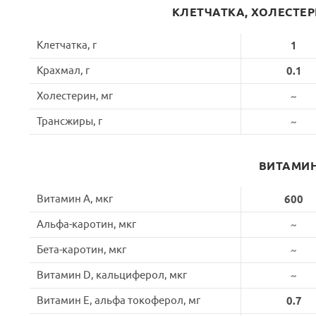
КЛЕТЧАТКА, ХОЛЕСТЕ
Клетчатка, г
1
Крахмал, г
0.1
Холестерин, мг
~
Трансжиры, г
~
ВИТАМИ
Витамин A, мкг
600
Альфа-каротин, мкг
~
Бета-каротин, мкг
~
Витамин D, кальциферол, мкг
~
Витамин E, альфа токоферол, мг
0.7