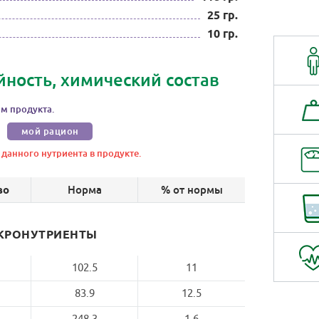
25 гр.
10 гр.
ность, химический состав
м продукта.
мой рацион
 данного нутриента в продукте.
Норма
% от нормы
во
КРОНУТРИЕНТЫ
102.5
11
83.9
12.5