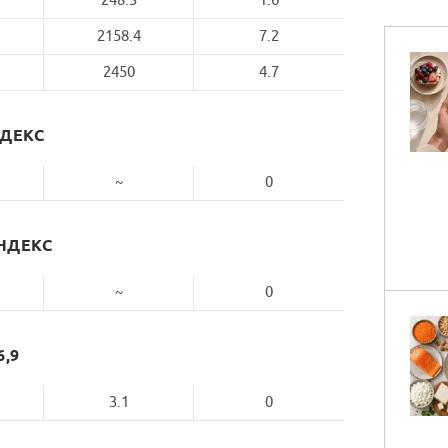
248.3
1.6
2158.4
7.2
2450
4.7
НДЕКС
~
0
НДЕКС
~
0
6,9
3.1
0