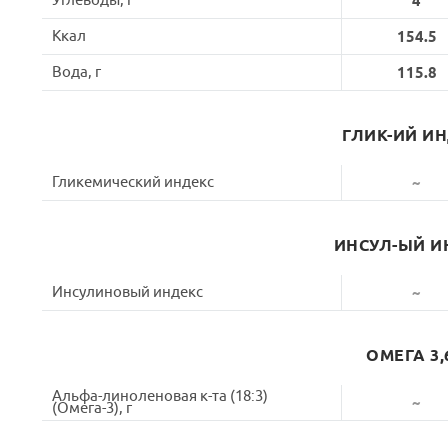
Углеводы, г
4
Ккал
154.5
Вода, г
115.8
ГЛИК-ИЙ И
Гликемический индекс
~
ИНСУЛ-ЫЙ И
Инсулиновый индекс
~
ОМЕГА 3,
Альфа-линоленовая к-та (18:3)
~
(Омега-3), г