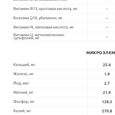
Витамин B13, оротовая кислота, мг
~
Коэнзим Q10, убихинон, мг
~
Витамин N, липоевая кислота, мг
~
Витамин U, метилмегионин-
~
сульфоний, мг
МИКРОЭЛЕ
Кальций, мг
25.4
Железо, мг
1.9
Йод, мкг
2.7
Магний, мг
21.9
Фосфор, мг
128.3
Калий, мг
270.8