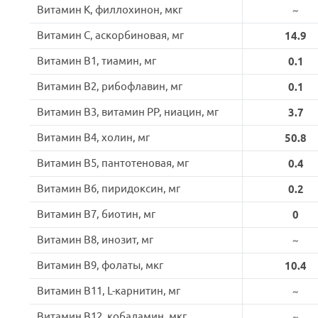
Витамин K, филлохинон, мкг
~
Витамин C, аскорбиновая, мг
14.9
Витамин B1, тиамин, мг
0.1
Витамин B2, рибофлавин, мг
0.1
Витамин B3, витамин PP, ниацин, мг
3.7
Витамин B4, холин, мг
50.8
Витамин B5, пантотеновая, мг
0.4
Витамин B6, пиридоксин, мг
0.2
Витамин B7, биотин, мг
0
Витамин B8, инозит, мг
~
Витамин B9, фолаты, мкг
10.4
Витамин B11, L-карнитин, мг
~
Витамин B12, кобаламин, мкг
~