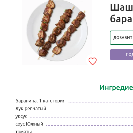
Шаш
РЕЙТИ
бар
ПОЛ
ДОБАВИТ
ПО
Ингредие
баранина, 1 категория
лук репчатый
уксус
соус Южный
томаты