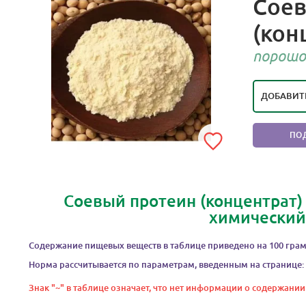
Соев
(кон
РЕЙТИ
ПОЛ
порошо
ДОБАВИТ
ПО
Соевый протеин (концентрат)
химический
Содержание пищевых веществ в таблице приведено на 100 грам
Норма рассчитывается по параметрам, введенным на странице:
Знак "~" в таблице означает, что нет информации о содержании