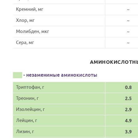
Кремний, мг
~
Хлор, мг
~
Молибден, мкг
~
Сера, мг
~
АМИНОКИСЛОТНЫ
- незаменимые аминокислоты
Триптофан, г
0.8
Треонин, г
2.5
Изолейцин, г
2.9
Лейцин, г
4.9
Лизин, г
3.9