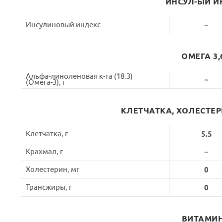
ИНСУЛ-ЫЙ И
Инсулиновый индекс
~
ОМЕГА 3,
Альфа-линоленовая к-та (18:3)
~
(Омега-3), г
КЛЕТЧАТКА, ХОЛЕСТЕ
Клетчатка, г
5.5
Крахмал, г
~
Холестерин, мг
0
Трансжиры, г
0
ВИТАМИ