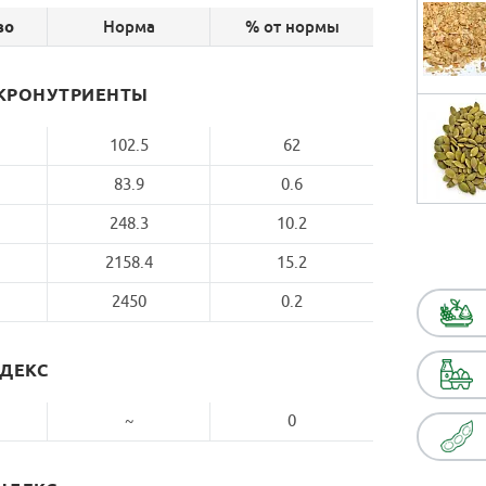
Норма
% от нормы
во
КРОНУТРИЕНТЫ
102.5
62
83.9
0.6
248.3
10.2
2158.4
15.2
2450
0.2
НДЕКС
~
0