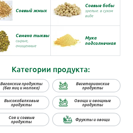
Соевые бобы
Соевый жмых
зрелые. в сухом
виде
Семена тыквы
Мука
сырые,
подсолнечная
очищенные
Категории продукта:
Веганские продукты
Вегетарианские
(без яиц и молока)
продукты
Высокобелковые
Овощи и овощные
продукты
продукты
Соя и соевые
Фрукты и овощи
продукты