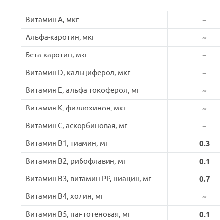
Витамин A, мкг
~
Альфа-каротин, мкг
~
Бета-каротин, мкг
~
Витамин D, кальциферол, мкг
~
Витамин E, альфа токоферол, мг
~
Витамин K, филлохинон, мкг
~
Витамин C, аскорбиновая, мг
~
Витамин B1, тиамин, мг
0.3
Витамин B2, рибофлавин, мг
0.1
Витамин B3, витамин PP, ниацин, мг
0.7
Витамин B4, холин, мг
~
Витамин B5, пантотеновая, мг
0.1