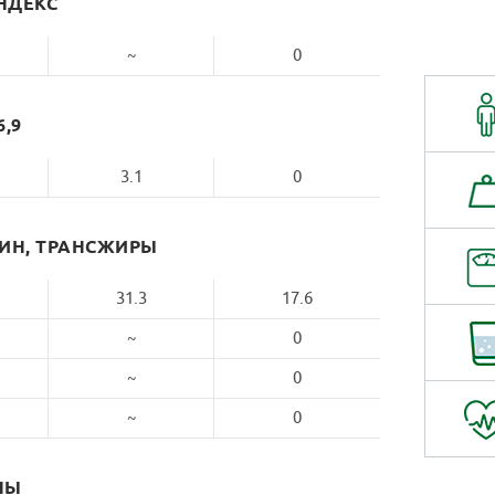
НДЕКС
~
0
6,9
3.1
0
РИН, ТРАНСЖИРЫ
31.3
17.6
~
0
~
0
~
0
НЫ