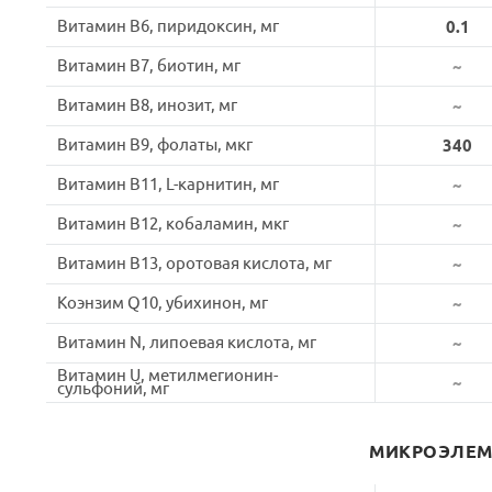
Витамин B6, пиридоксин, мг
0.1
Витамин B7, биотин, мг
~
Витамин B8, инозит, мг
~
Витамин B9, фолаты, мкг
340
Витамин B11, L-карнитин, мг
~
Витамин B12, кобаламин, мкг
~
Витамин B13, оротовая кислота, мг
~
Коэнзим Q10, убихинон, мг
~
Витамин N, липоевая кислота, мг
~
Витамин U, метилмегионин-
~
сульфоний, мг
МИКРОЭЛЕ