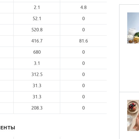
2.1
4.8
52.1
0
520.8
0
416.7
81.6
680
0
3.1
0
312.5
0
31.3
0
31.3
0
208.3
0
МЕНТЫ