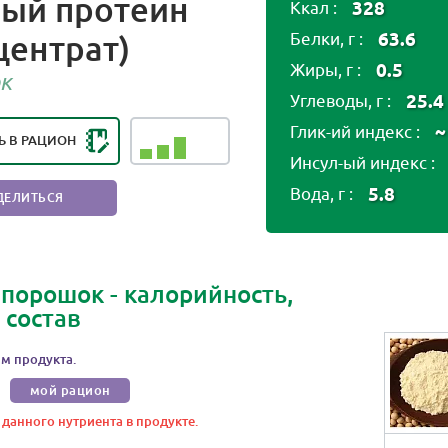
ый протеин
328
Ккал :
центрат)
63.6
Белки, г :
НГ ПОЛЕЗНОСТИ ПРОДУКТА:
0.5
Жиры, г :
ЕЗЕН В НЕБОЛЬШИХ
к
КОЛИЧЕСТВАХ
25.4
Углеводы, г :
~
Глик-ий индекс :
Ь В РАЦИОН
Инсул-ый индекс :
5.8
Вода, г :
ДЕЛИТЬСЯ
 порошок - калорийность,
 состав
м продукта.
мой рацион
 данного нутриента в продукте.