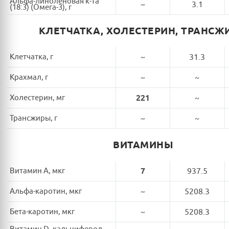
Альфа-линоленовая к-та
~
3.1
(18:3) (Омега-3), г
КЛЕТЧАТКА, ХОЛЕСТЕРИН, ТРАНСЖ
Клетчатка, г
~
31.3
Крахмал, г
~
~
Холестерин, мг
221
~
Трансжиры, г
~
~
ВИТАМИНЫ
Витамин A, мкг
7
937.5
Альфа-каротин, мкг
~
5208.3
Бета-каротин, мкг
~
5208.3