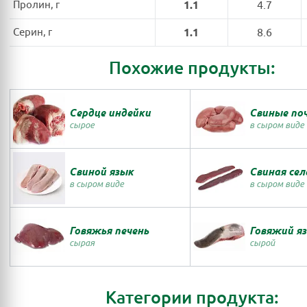
Пролин, г
1.1
4.7
Серин, г
1.1
8.6
Похожие продукты:
Сердце индейки
Свиные по
сырое
в сыром виде
Свиной язык
Свиная сел
в сыром виде
в сыром виде
Говяжья печень
Говяжий я
сырая
сырой
Категории продукта: