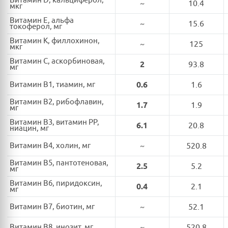
Витамин D, кальциферол,
~
10.4
мкг
Витамин E, альфа
~
15.6
токоферол, мг
Витамин K, филлохинон,
~
125
мкг
Витамин C, аскорбиновая,
2
93.8
мг
Витамин B1, тиамин, мг
0.6
1.6
Витамин B2, рибофлавин,
1.7
1.9
мг
Витамин B3, витамин PP,
6.1
20.8
ниацин, мг
Витамин B4, холин, мг
~
520.8
Витамин B5, пантотеновая,
2.5
5.2
мг
Витамин B6, пиридоксин,
0.4
2.1
мг
Витамин B7, биотин, мг
~
52.1
Витамин B8, инозит, мг
~
520.8