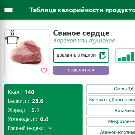
Таблица калорийности продукт
РЕЙТИНГ ПОЛЕЗНОСТИ ПРОДУКТА:
Свиное сердце
ПОЛЕЗНЫЙ ПРОДУКТ
варёное или тушёное
ДОБАВИТЬ В РАЦИОН
ПОДЕЛИТЬСЯ
Омега 3,6,
148
Ккал :
Клетчатка, Холестери
23.6
Белки, г :
5.1
Жиры, г :
Витамин
0.4
Углеводы, г :
Микроэлеме
~
Глик-ий индекс :
Аминокислотный