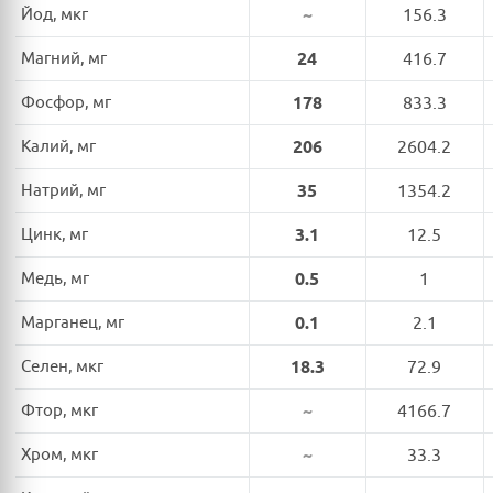
Йод, мкг
~
156.3
Магний, мг
24
416.7
Фосфор, мг
178
833.3
Калий, мг
206
2604.2
Натрий, мг
35
1354.2
Цинк, мг
3.1
12.5
Медь, мг
0.5
1
Марганец, мг
0.1
2.1
Селен, мкг
18.3
72.9
Фтор, мкг
~
4166.7
Хром, мкг
~
33.3