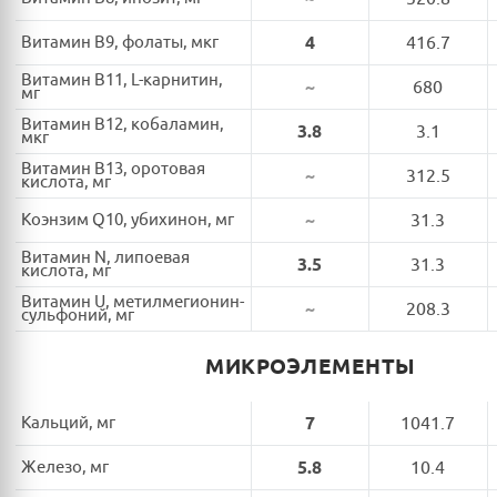
Витамин B9, фолаты, мкг
4
416.7
Витамин B11, L-карнитин,
~
680
мг
Витамин B12, кобаламин,
3.8
3.1
мкг
Витамин B13, оротовая
~
312.5
кислота, мг
Коэнзим Q10, убихинон, мг
~
31.3
Витамин N, липоевая
3.5
31.3
кислота, мг
Витамин U, метилмегионин-
~
208.3
сульфоний, мг
МИКРОЭЛЕМЕНТЫ
Кальций, мг
7
1041.7
Железо, мг
5.8
10.4