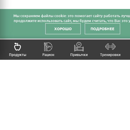
Мы cохраняем файлы cookie: это помогает сайту работать лучш
продолжите использовать сайт, мы будем считать, что Вас это у
ХОРОШО
ПОДРОБНЕЕ
НАЗАД
Продукты
Рацион
Привычки
Тренировки
MFB
МОЙ РАЦИОН
МОИ ПРИВЫЧКИ
МОИ ТРЕНИРОВКИ
ПРОДУКТЫ
ПРОГРЕСС (ВЕС/ЗАМЕРЫ)