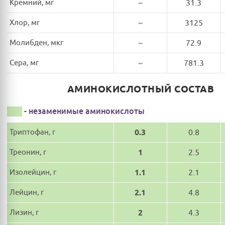
Кремний, мг
~
31.3
Хлор, мг
~
3125
Молибден, мкг
~
72.9
Сера, мг
~
781.3
АМИНОКИСЛОТНЫЙ СОСТАВ
- незаменимые аминокислоты
Триптофан, г
0.3
0.8
Треонин, г
1
2.5
Изолейцин, г
1.1
2.1
Лейцин, г
2.1
4.8
Лизин, г
2
4.3