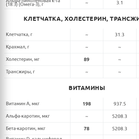
Альфа-линоленовая к-та
~
3.1
(18:3) (Омега-3), г
КЛЕТЧАТКА, ХОЛЕСТЕРИН, ТРАНСЖ
Клетчатка, г
~
31.3
Крахмал, г
~
~
Холестерин, мг
89
~
Трансжиры, г
~
~
ВИТАМИНЫ
Витамин A, мкг
198
937.5
Альфа-каротин, мкг
~
5208.3
Бета-каротин, мкг
78
5208.3