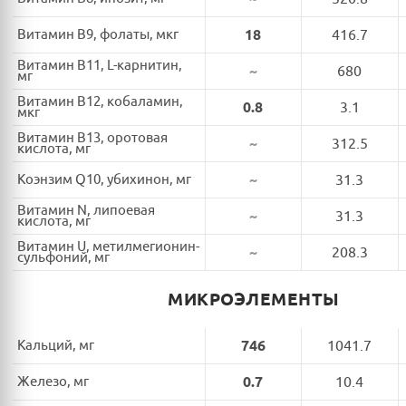
Витамин B9, фолаты, мкг
18
416.7
Витамин B11, L-карнитин,
~
680
мг
Витамин B12, кобаламин,
0.8
3.1
мкг
Витамин B13, оротовая
~
312.5
кислота, мг
Коэнзим Q10, убихинон, мг
~
31.3
Витамин N, липоевая
~
31.3
кислота, мг
Витамин U, метилмегионин-
~
208.3
сульфоний, мг
МИКРОЭЛЕМЕНТЫ
Кальций, мг
746
1041.7
Железо, мг
0.7
10.4