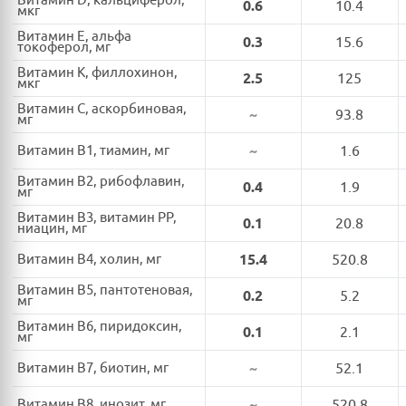
Витамин D, кальциферол,
0.6
10.4
мкг
Витамин E, альфа
0.3
15.6
токоферол, мг
Витамин K, филлохинон,
2.5
125
мкг
Витамин C, аскорбиновая,
~
93.8
мг
Витамин B1, тиамин, мг
~
1.6
Витамин B2, рибофлавин,
0.4
1.9
мг
Витамин B3, витамин PP,
0.1
20.8
ниацин, мг
Витамин B4, холин, мг
15.4
520.8
Витамин B5, пантотеновая,
0.2
5.2
мг
Витамин B6, пиридоксин,
0.1
2.1
мг
Витамин B7, биотин, мг
~
52.1
Витамин B8, инозит, мг
~
520.8