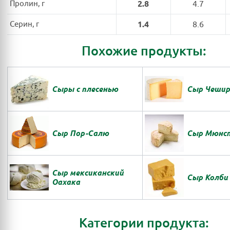
Пролин, г
2.8
4.7
Серин, г
1.4
8.6
Похожие продукты:
Сыры с плесенью
Сыр Чешир
Сыр Пор-Салю
Сыр Мюнс
Сыр мексиканский
Сыр Колби
Оахака
Категории продукта: