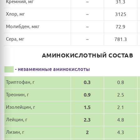
Кремний, мг
~
31.3
Хлор, мг
~
3125
Молибден, мкг
~
72.9
Сера, мг
~
781.3
АМИНОКИСЛОТНЫЙ СОСТАВ
- незаменимые аминокислоты
Триптофан, г
0.3
0.8
Треонин, г
0.9
2.5
Изолейцин, г
1.5
2.1
Лейцин, г
2.3
4.8
Лизин, г
2
4.3