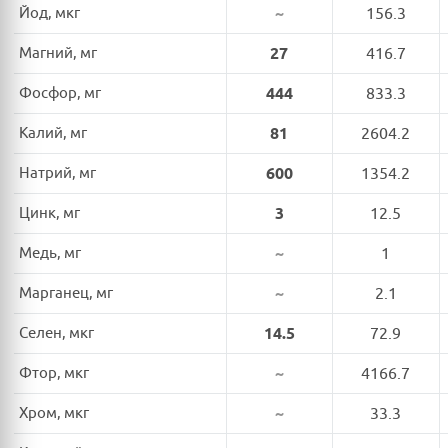
Йод, мкг
~
156.3
Магний, мг
27
416.7
Фосфор, мг
444
833.3
Калий, мг
81
2604.2
Натрий, мг
600
1354.2
Цинк, мг
3
12.5
Медь, мг
~
1
Марганец, мг
~
2.1
Селен, мкг
14.5
72.9
Фтор, мкг
~
4166.7
Хром, мкг
~
33.3