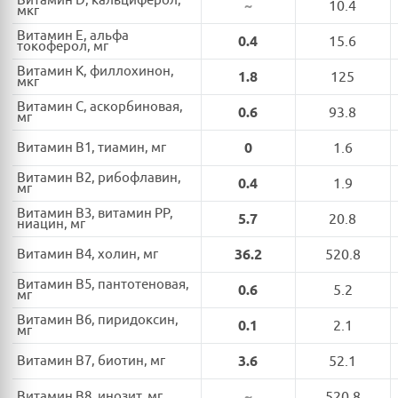
Витамин D, кальциферол,
~
10.4
мкг
Витамин E, альфа
0.4
15.6
токоферол, мг
Витамин K, филлохинон,
1.8
125
мкг
Витамин C, аскорбиновая,
0.6
93.8
мг
Витамин B1, тиамин, мг
0
1.6
Витамин B2, рибофлавин,
0.4
1.9
мг
Витамин B3, витамин PP,
5.7
20.8
ниацин, мг
Витамин B4, холин, мг
36.2
520.8
Витамин B5, пантотеновая,
0.6
5.2
мг
Витамин B6, пиридоксин,
0.1
2.1
мг
Витамин B7, биотин, мг
3.6
52.1
Витамин B8, инозит, мг
~
520.8