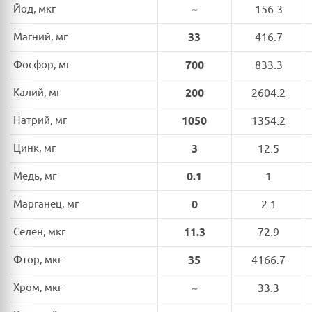
Йод, мкг
~
156.3
Магний, мг
33
416.7
Фосфор, мг
700
833.3
Калий, мг
200
2604.2
Натрий, мг
1050
1354.2
Цинк, мг
3
12.5
Медь, мг
0.1
1
Марганец, мг
0
2.1
Селен, мкг
11.3
72.9
Фтор, мкг
35
4166.7
Хром, мкг
~
33.3