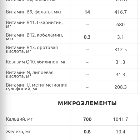
Витамин B9, фолаты, мкг
14
416.7
Витамин B11, L-карнитин,
~
680
мг
Витамин B12, кобаламин,
0.3
3.1
мкг
Витамин B13, оротовая
~
312.5
кислота, мг
Коэнзим Q10, убихинон, мг
~
31.3
Витамин N, липоевая
~
31.3
кислота, мг
Витамин U, метилмегионин-
~
208.3
сульфоний, мг
МИКРОЭЛЕМЕНТЫ
Кальций, мг
700
1041.7
Железо, мг
0.8
10.4