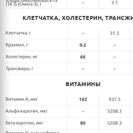
Альфа-линоленовая к-та
~
3.1
(18:3) (Омега-3), г
КЛЕТЧАТКА, ХОЛЕСТЕРИН, ТРАНСЖ
Клетчатка, г
~
31.3
Крахмал, г
0.2
~
Холестерин, мг
66
~
Трансжиры, г
~
~
ВИТАМИНЫ
Витамин A, мкг
163
937.5
Альфа-каротин, мкг
~
5208.3
Бета-каротин, мкг
80
5208.3