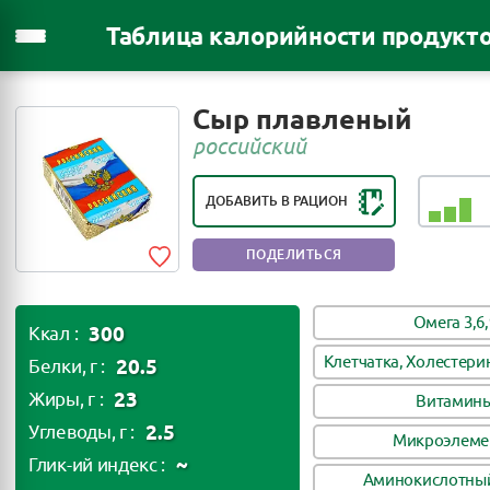
Таблица калорийности продукт
РЕЙТИНГ ПОЛЕЗНОСТИ ПРОДУКТА:
Сыр плавленый
ПОЛЕЗЕН В НЕБОЛЬШИХ
российский
КОЛИЧЕСТВАХ
ДОБАВИТЬ В РАЦИОН
ПОДЕЛИТЬСЯ
Омега 3,6,
300
Ккал :
Клетчатка, Холестери
20.5
Белки, г :
23
Жиры, г :
Витамин
2.5
Углеводы, г :
Микроэлеме
~
Глик-ий индекс :
Аминокислотный