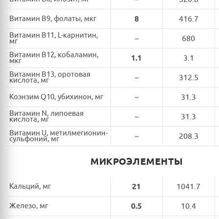
Витамин B9, фолаты, мкг
8
416.7
Витамин B11, L-карнитин,
~
680
мг
Витамин B12, кобаламин,
1.1
3.1
мкг
Витамин B13, оротовая
~
312.5
кислота, мг
Коэнзим Q10, убихинон, мг
~
31.3
Витамин N, липоевая
~
31.3
кислота, мг
Витамин U, метилмегионин-
~
208.3
сульфоний, мг
МИКРОЭЛЕМЕНТЫ
Кальций, мг
21
1041.7
Железо, мг
0.5
10.4