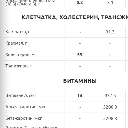
Альфа-линоленовая к-та
0.2
3.1
(18:3) (Омега-3), г
КЛЕТЧАТКА, ХОЛЕСТЕРИН, ТРАНСЖ
Клетчатка, г
~
31.3
Крахмал, г
~
~
Холестерин, мг
55
~
Трансжиры, г
~
~
ВИТАМИНЫ
Витамин A, мкг
14
937.5
Альфа-каротин, мкг
~
5208.3
Бета-каротин, мкг
~
5208.3