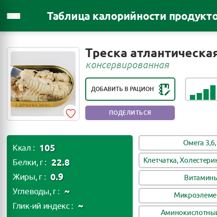
Таблица калорийности продукт
РЕЙТИНГ ПОЛЕЗНОСТИ ПРОДУКТА:
Треска атлантическа
ОЧЕНЬ ПОЛЕЗНЫЙ ПРОДУКТ
консервированная
ДОБАВИТЬ В РАЦИОН
ПОДЕЛИТЬСЯ
Омега 3,6,
105
Ккал :
Клетчатка, Холестери
22.8
Белки, г :
0.9
Жиры, г :
Витамин
~
Углеводы, г :
Микроэлеме
~
Глик-ий индекс :
Аминокислотный