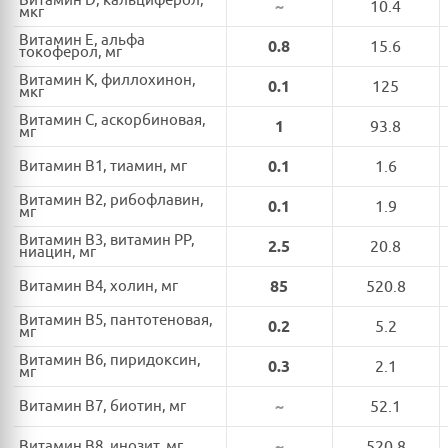
Витамин D, кальциферол,
~
10.4
мкг
Витамин E, альфа
0.8
15.6
токоферол, мг
Витамин K, филлохинон,
0.1
125
мкг
Витамин C, аскорбиновая,
1
93.8
мг
Витамин B1, тиамин, мг
0.1
1.6
Витамин B2, рибофлавин,
0.1
1.9
мг
Витамин B3, витамин PP,
2.5
20.8
ниацин, мг
Витамин B4, холин, мг
85
520.8
Витамин B5, пантотеновая,
0.2
5.2
мг
Витамин B6, пиридоксин,
0.3
2.1
мг
Витамин B7, биотин, мг
~
52.1
Витамин B8, инозит, мг
~
520.8