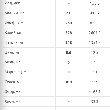
Йод, мкг
~
156.3
Магний, мг
41
416.7
Фосфор, мг
260
833.3
Калий, мг
528
2604.2
Натрий, мг
218
1354.2
Цинк, мг
0.6
12.5
Медь, мг
0
1
Марганец, мг
0
2.1
Селен, мкг
38.1
72.9
Фтор, мкг
~
4166.7
Хром, мкг
~
33.3