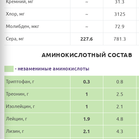
Кремний, мг
~
31.3
Хлор, мг
~
3125
Молибден, мкг
~
72.9
Сера, мг
227.6
781.3
АМИНОКИСЛОТНЫЙ СОСТАВ
- незаменимые аминокислоты
Триптофан, г
0.3
0.8
Треонин, г
1
2.5
Изолейцин, г
1
2.1
Лейцин, г
1.9
4.8
Лизин, г
2.1
4.3