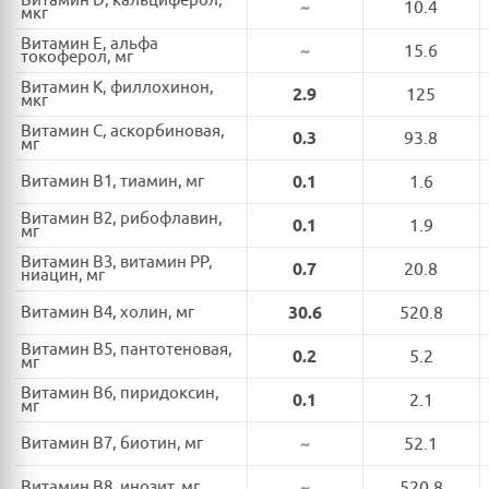
Витамин D, кальциферол,
~
10.4
мкг
Витамин E, альфа
~
15.6
токоферол, мг
Витамин K, филлохинон,
2.9
125
мкг
Витамин C, аскорбиновая,
0.3
93.8
мг
Витамин B1, тиамин, мг
0.1
1.6
Витамин B2, рибофлавин,
0.1
1.9
мг
Витамин B3, витамин PP,
0.7
20.8
ниацин, мг
Витамин B4, холин, мг
30.6
520.8
Витамин B5, пантотеновая,
0.2
5.2
мг
Витамин B6, пиридоксин,
0.1
2.1
мг
Витамин B7, биотин, мг
~
52.1
Витамин B8, инозит, мг
~
520.8