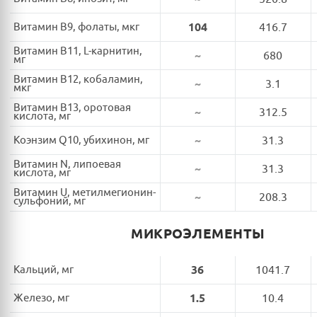
Витамин B9, фолаты, мкг
104
416.7
Витамин B11, L-карнитин,
~
680
мг
Витамин B12, кобаламин,
~
3.1
мкг
Витамин B13, оротовая
~
312.5
кислота, мг
Коэнзим Q10, убихинон, мг
~
31.3
Витамин N, липоевая
~
31.3
кислота, мг
Витамин U, метилмегионин-
~
208.3
сульфоний, мг
МИКРОЭЛЕМЕНТЫ
Кальций, мг
36
1041.7
Железо, мг
1.5
10.4