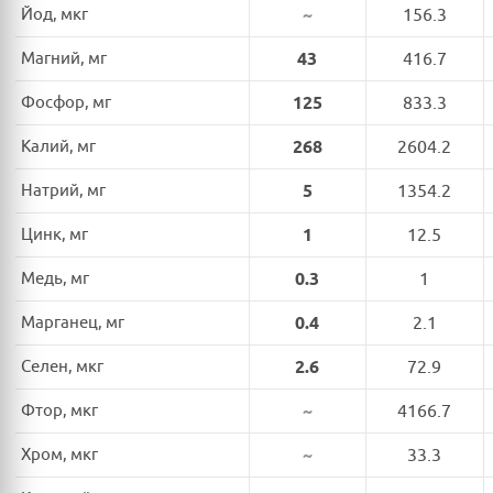
Йод, мкг
~
156.3
Магний, мг
43
416.7
Фосфор, мг
125
833.3
Калий, мг
268
2604.2
Натрий, мг
5
1354.2
Цинк, мг
1
12.5
Медь, мг
0.3
1
Марганец, мг
0.4
2.1
Селен, мкг
2.6
72.9
Фтор, мкг
~
4166.7
Хром, мкг
~
33.3