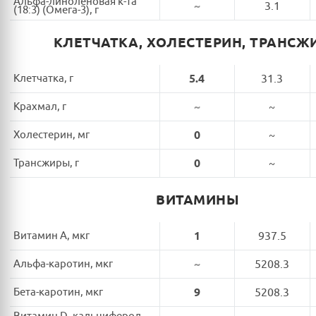
Альфа-линоленовая к-та
~
3.1
(18:3) (Омега-3), г
КЛЕТЧАТКА, ХОЛЕСТЕРИН, ТРАНСЖ
Клетчатка, г
5.4
31.3
Крахмал, г
~
~
Холестерин, мг
0
~
Трансжиры, г
0
~
ВИТАМИНЫ
Витамин A, мкг
1
937.5
Альфа-каротин, мкг
~
5208.3
Бета-каротин, мкг
9
5208.3