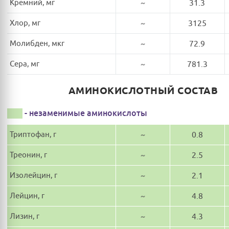
Кремний, мг
~
31.3
Хлор, мг
~
3125
Молибден, мкг
~
72.9
Сера, мг
~
781.3
АМИНОКИСЛОТНЫЙ СОСТАВ
- незаменимые аминокислоты
Триптофан, г
~
0.8
Треонин, г
~
2.5
Изолейцин, г
~
2.1
Лейцин, г
~
4.8
Лизин, г
~
4.3