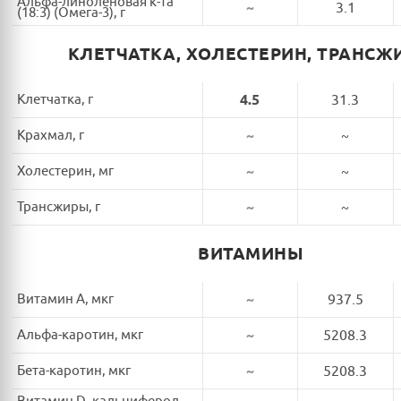
Альфа-линоленовая к-та
~
3.1
(18:3) (Омега-3), г
КЛЕТЧАТКА, ХОЛЕСТЕРИН, ТРАНСЖ
Клетчатка, г
4.5
31.3
Крахмал, г
~
~
Холестерин, мг
~
~
Трансжиры, г
~
~
ВИТАМИНЫ
Витамин A, мкг
~
937.5
Альфа-каротин, мкг
~
5208.3
Бета-каротин, мкг
~
5208.3