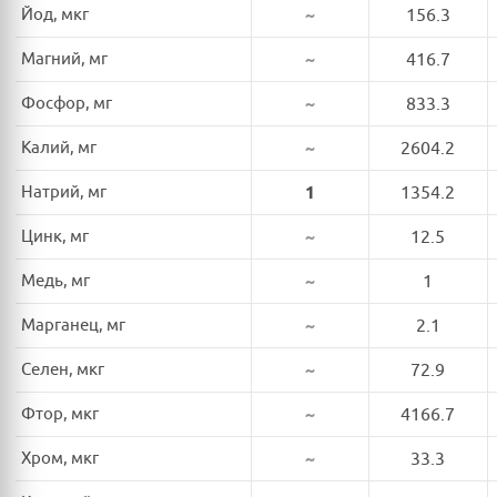
Йод, мкг
~
156.3
Магний, мг
~
416.7
Фосфор, мг
~
833.3
Калий, мг
~
2604.2
Натрий, мг
1
1354.2
Цинк, мг
~
12.5
Медь, мг
~
1
Марганец, мг
~
2.1
Селен, мкг
~
72.9
Фтор, мкг
~
4166.7
Хром, мкг
~
33.3