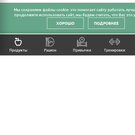
Мы cохраняем файлы cookie: это помогает сайту работать лучш
продолжите использовать сайт, мы будем считать, что Вас это у
ХОРОШО
ПОДРОБНЕЕ
НАЗАД
Продукты
Рацион
Привычки
Тренировки
MFB
МОЙ РАЦИОН
МОИ ПРИВЫЧКИ
МОИ ТРЕНИРОВКИ
ПРОДУКТЫ
ПРОГРЕСС (ВЕС/ЗАМЕРЫ)
ЛИЧНЫЙ КАБИНЕТ