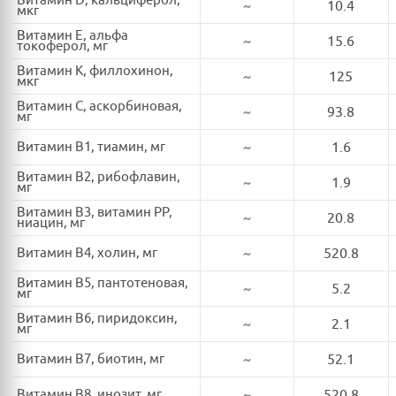
Витамин D, кальциферол,
~
10.4
мкг
Витамин E, альфа
~
15.6
токоферол, мг
Витамин K, филлохинон,
~
125
мкг
Витамин C, аскорбиновая,
~
93.8
мг
Витамин B1, тиамин, мг
~
1.6
Витамин B2, рибофлавин,
~
1.9
мг
Витамин B3, витамин PP,
~
20.8
ниацин, мг
Витамин B4, холин, мг
~
520.8
Витамин B5, пантотеновая,
~
5.2
мг
Витамин B6, пиридоксин,
~
2.1
мг
Витамин B7, биотин, мг
~
52.1
Витамин B8, инозит, мг
~
520.8