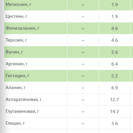
Метионин, г
~
1.9
Цистеин, г
~
1.9
Фенилаланин, г
~
4.6
Тирозин, г
~
4.6
Валин, г
~
2.6
Аргинин, г
~
6.4
Гистидин, г
~
2.2
Аланин, г
~
6.9
Аспарагиновая, г
~
12.7
Глутаминовая, г
~
14.2
Глицин, г
~
3.6