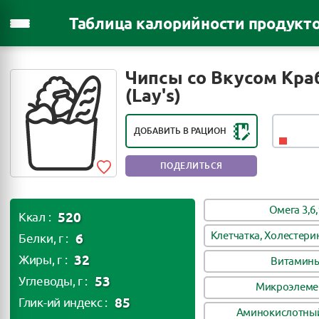
Таблица калорийности продукт
РЕЙТИНГ ПОЛЕЗНОСТИ ПРОДУКТА:
Чипсы со Вкусом Кра
ВРЕДЕН ДЛЯ ЗДОРОВЬЯ
(Lay's)
ДОБАВИТЬ В РАЦИОН
ПОДЕЛИТЬСЯ
Омега 3,6,
520
Ккал :
Клетчатка, Холестери
6
Белки, г :
32
Жиры, г :
Витамин
53
Углеводы, г :
Микроэлеме
85
Глик-ий индекс :
Аминокислотный