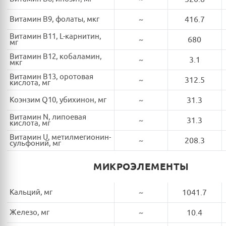
Витамин B9, фолаты, мкг
~
416.7
Витамин B11, L-карнитин,
~
680
мг
Витамин B12, кобаламин,
~
3.1
мкг
Витамин B13, оротовая
~
312.5
кислота, мг
Коэнзим Q10, убихинон, мг
~
31.3
Витамин N, липоевая
~
31.3
кислота, мг
Витамин U, метилмегионин-
~
208.3
сульфоний, мг
МИКРОЭЛЕМЕНТЫ
Кальций, мг
~
1041.7
Железо, мг
~
10.4