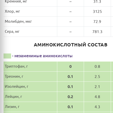
Кремний, мг
~
31.3
Хлор, мг
~
3125
Молибден, мкг
~
72.9
Сера, мг
~
781.3
АМИНОКИСЛОТНЫЙ СОСТАВ
- незаменимые аминокислоты
Триптофан, г
0
0.8
Треонин, г
0.1
2.5
Изолейцин, г
0.1
2.1
Лейцин, г
0.2
4.8
Лизин, г
0.1
4.3