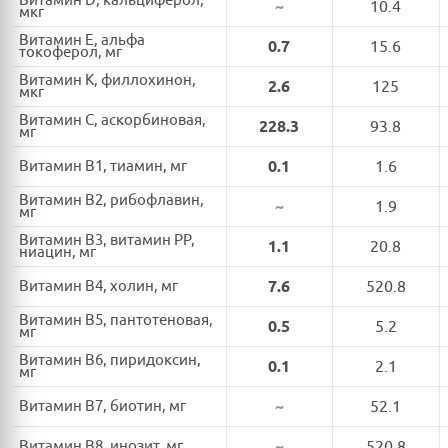
Витамин D, кальциферол,
~
10.4
мкг
Витамин E, альфа
0.7
15.6
токоферол, мг
Витамин K, филлохинон,
2.6
125
мкг
Витамин C, аскорбиновая,
228.3
93.8
мг
Витамин B1, тиамин, мг
0.1
1.6
Витамин B2, рибофлавин,
~
1.9
мг
Витамин B3, витамин PP,
1.1
20.8
ниацин, мг
Витамин B4, холин, мг
7.6
520.8
Витамин B5, пантотеновая,
0.5
5.2
мг
Витамин B6, пиридоксин,
0.1
2.1
мг
Витамин B7, биотин, мг
~
52.1
Витамин B8, инозит, мг
~
520.8