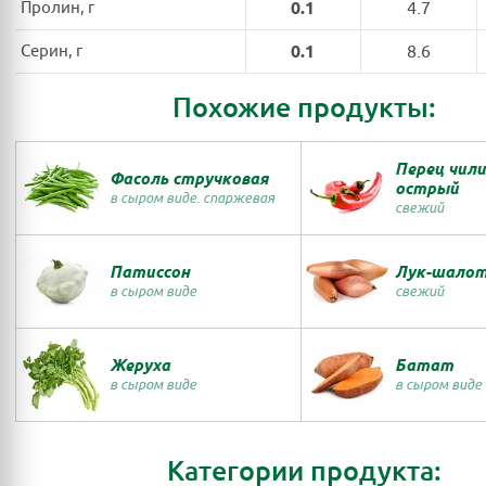
Пролин, г
0.1
4.7
Серин, г
0.1
8.6
Похожие продукты:
Перец чил
Фасоль стручковая
острый
в сыром виде. спаржевая
свежий
Патиссон
Лук-шало
в сыром виде
свежий
Жеруха
Батат
в сыром виде
в сыром виде
Категории продукта: