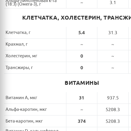
Альфа-линоленовая к-та
~
3.1
(18:3) (Омега-3), г
КЛЕТЧАТКА, ХОЛЕСТЕРИН, ТРАНСЖ
Клетчатка, г
5.4
31.3
Крахмал, г
~
~
Холестерин, мг
0
~
Трансжиры, г
0
~
ВИТАМИНЫ
Витамин A, мкг
31
937.5
Альфа-каротин, мкг
~
5208.3
Бета-каротин, мкг
374
5208.3