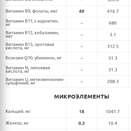
Витамин B9, фолаты, мкг
49
416.7
Витамин B11, L-карнитин,
~
680
мг
Витамин B12, кобаламин,
~
3.1
мкг
Витамин B13, оротовая
~
312.5
кислота, мг
Коэнзим Q10, убихинон, мг
~
31.3
Витамин N, липоевая
~
31.3
кислота, мг
Витамин U, метилмегионин-
~
208.3
сульфоний, мг
МИКРОЭЛЕМЕНТЫ
Кальций, мг
18
1041.7
Железо, мг
0.3
10.4