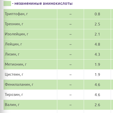
- незаменимые аминокислоты
Триптофан, г
~
0.8
Треонин, г
~
2.5
Изолейцин, г
~
2.1
Лейцин, г
~
4.8
Лизин, г
~
4.3
Метионин, г
~
1.9
Цистеин, г
~
1.9
Фенилаланин, г
~
4.6
Тирозин, г
~
4.6
Валин, г
~
2.6