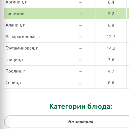
Аргинин, г
~
6.4
Гистидин, г
~
2.2
Аланин, г
~
6.9
Аспарагиновая, г
~
12.7
Глутаминовая, г
~
14.2
Глицин, г
~
3.6
Пролин, г
~
4.7
Серин, г
~
8.6
Категории блюда:
На завтрак