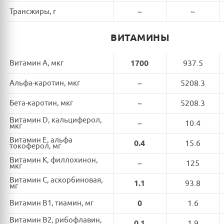
Трансжиры, г
~
~
ВИТАМИНЫ
Витамин A, мкг
1700
937.5
Альфа-каротин, мкг
~
5208.3
Бета-каротин, мкг
~
5208.3
Витамин D, кальциферол,
~
10.4
мкг
Витамин E, альфа
0.4
15.6
токоферол, мг
Витамин K, филлохинон,
~
125
мкг
Витамин C, аскорбиновая,
1.1
93.8
мг
Витамин B1, тиамин, мг
0
1.6
Витамин B2, рибофлавин,
0.1
1.9