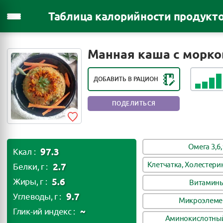
Таблица калорийности продукт
РЕЙТИНГ ПОЛЕЗНОСТИ ПРОДУКТА:
ПОЛЕЗНЫЙ ПРОДУКТ
Манная каша с морк
ДОБАВИТЬ В РАЦИОН
ПОДЕЛИТЬСЯ
Омега 3,6,
97.3
Ккал :
Клетчатка, Холестери
2.7
Белки, г :
5.6
Жиры, г :
Витамин
9.7
Углеводы, г :
Микроэлеме
~
Глик-ий индекс :
Аминокислотный