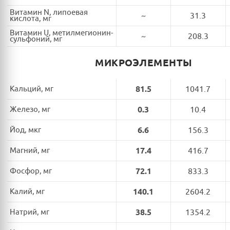
Витамин N, липоевая
~
31.3
кислота, мг
Витамин U, метилмегионин-
~
208.3
сульфоний, мг
МИКРОЭЛЕМЕНТЫ
Кальций, мг
81.5
1041.7
Железо, мг
0.3
10.4
Йод, мкг
6.6
156.3
Магний, мг
17.4
416.7
Фосфор, мг
72.1
833.3
Калий, мг
140.1
2604.2
Натрий, мг
38.5
1354.2