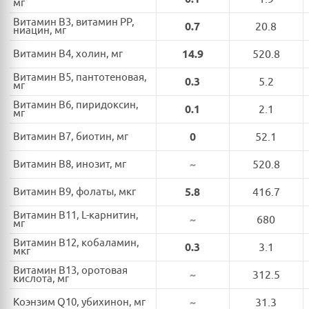
мг
Витамин B3, витамин PP,
0.7
20.8
ниацин, мг
Витамин B4, холин, мг
14.9
520.8
Витамин B5, пантотеновая,
0.3
5.2
мг
Витамин B6, пиридоксин,
0.1
2.1
мг
Витамин B7, биотин, мг
0
52.1
Витамин B8, инозит, мг
~
520.8
Витамин B9, фолаты, мкг
5.8
416.7
Витамин B11, L-карнитин,
~
680
мг
Витамин B12, кобаламин,
0.3
3.1
мкг
Витамин B13, оротовая
~
312.5
кислота, мг
Коэнзим Q10, убихинон, мг
~
31.3