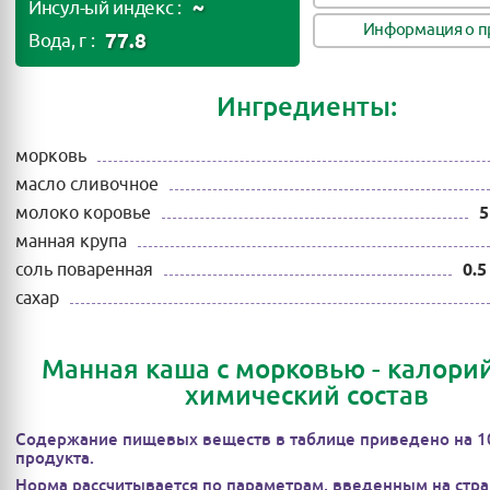
~
Инсул-ый индекс :
Информация о п
77.8
Вода, г :
Ингредиенты:
морковь
масло сливочное
молоко коровье
5
манная крупа
соль поваренная
0.5
сахар
Манная каша с морковью - калорий
химический состав
Содержание пищевых веществ в таблице приведено на 1
продукта.
Норма рассчитывается по параметрам, введенным на стра